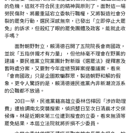
的危機，這就不符合民主的精神與原則了。面對這一場
勞民傷財、將嚴重延宕立委執行職權，又將製造社會分
裂的罷免行動，選民深感無奈，已發出「立即停止大罷
免」的訴求，但殺紅了眼的罷免團體及政客，能就此收
手嗎？
面對朝野對立，賴清德召開了五院院長會商國政，
並說「五指併攏才有力量」，但他絲毫不理會在野黨的
建議，要民進黨立院黨團針對新版《選罷法》提釋憲及
暫時處分案，又要對今年度總預算案提覆議案，看來
「會商國政」只是企圖欺騙群眾，製造朝野和解的假
象。更令人驚訝的是，賴清德連民進黨內非新潮流派系
的公職都不放過。
20日一早，民進黨籍高雄立委林岱樺因「涉詐助理
費」遭檢調南北突襲搜索，偵訊整日至次日清晨才交保
候傳。林是近期來第三位遭到搜查的立委，看來無須等
罷免結果，本屆立法院就將折損不少委員。