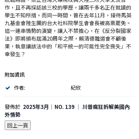
作，且不再採認該三校的學歷，讓兩千多名正在就讀的
學生不知所措。而同一時間，曾在去年11月，接待馬英
九基金會陸生團的台大社科院學生會會長被高票罷免。
這一連串情勢的演變，讓人不禁擔心，在《反分裂國家
法》即將頒布屆滿20周年之際，賴清德難道會不顧後
果，執意讓該法中的「和平統一的可能性完全喪失」不
幸發生？
附加資訊
作者:
紀欣
發佈於
2025年3月｜NO. 139 │ 川普瘋狂拆解美國內
外情勢