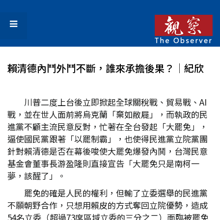
賴清德內鬥外鬥不斷，誰來承擔後果？│紀欣
川普二度上台後立即掀起全球關稅戰、貿易戰、AI
戰，並在世人面前將烏克蘭「棄如敝屣」，而執政的民
進黨不顧主流民意反對，忙著在全台發起「大罷免」，
逼使國民黨跟著「以罷制霸」，也使得民進黨立院黨團
針對賴清德是否在幕後唆使大罷免爆發內鬨，台灣民意
基金會董事長游盈隆則直接宣告「大罷免只是南柯一
夢，該醒了」。
罷免的確是人民的權利，但輸了立委選舉的民進黨
不願朝野合作，只想用賴皮的方式奪回立院優勢，造成
54名立委（超過73席區域立委的三分之二）面臨被罷免