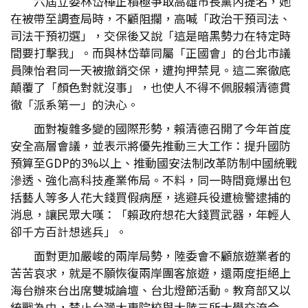
六屆立委林岱樺正積極爭取高雄市長黨內提名，她
在被帶至調查局時，不顧阻攔，高喊「政治干預司法、
司法干預初選」，交保後又說「這是暗黑勢力在特定時
間要打擊我」。而與林岱華同屬「正國會」的台北市議
員陳怡君同一天被撤銷交保，遭拘押禁見。這二案徹底
顛覆了「顏色對就沒事」，也使人不得不佩服賴清德貫
徹「派系第一」的決心。
面對複雜多變的國際形勢，賴清德召開了今年首度
安全高層會議，並表示將優先推動三大工作：提升國防
預算至GDP的3%以上、推動國安法制改革防制中國統戰
滲透、強化高科技產業佈局。不料，同一時間竟爆出包
括藝人等多人花大錢買假病歷，逃避兵役遭檢警逮捕的
消息，讓民眾大嘆：「賴政府想花大錢買武器，年輕人
卻千方百計想逃兵」。
面對更加嚴峻的兩岸局勢，陸委會不顧旅遊業者的
苦苦哀求，就是不願恢復兩岸團客旅遊，還兩度拒絕上
海台辦來台出席雙城論壇、台北燈節活動。教育部又以
統戰為由，禁止台灣大專院校與大陸三所大學交流合