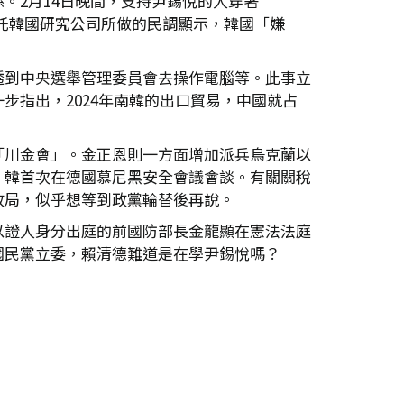
。2月14日晚間，支持尹錫悅的人穿著
I）委託韓國研究公司所做的民調顯示，韓國「嫌
透到中央選舉管理委員會去操作電腦等。此事立
指出，2024年南韓的出口貿易，中國就占
「川金會」。金正恩則一方面增加派兵烏克蘭以
美、韓首次在德國慕尼黑安全會議會談。有關關稅
政局，似乎想等到政黨輪替後再說。
以證人身分出庭的前國防部長金龍顯在憲法法庭
國民黨立委，賴清德難道是在學尹錫悅嗎？