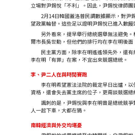
立場對尹錫悅「不利」。因此，尹錫悅律師團
2月14日韓國蓋洛普民調數據顯示，對尹
望政黨輪替。這些足以證明尹錫悅已進入數饅
另外看來，提早舉行總統選舉無法避免。
爾市長吳世勳，但他們的排行均在李在明後面
民主黨方面，除李在明遙遙領先外，還有
李在明「有罪」在案，不宜出來競選總統。
李、尹二人在與時間賽跑
李在明希望憲法法院的裁定早日出爐，以
資格，還會失去黨主席的位子，更甭談競選總
諷刺的是，尹錫悅與李在明曾是總統競爭
人一起下車，大都在猜。
南韓經濟與外交均堪憂