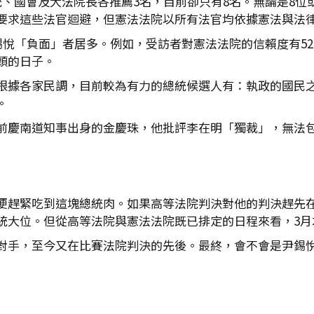
、國會及大法院長各推薦3名，目前卻只有8名。無論是8位
要求這些法官迴避，但憲法法院以所有法官均依據憲法與法
錫悅「負面」者居多。例如，受訪者對憲法法院的信賴度有52
頭的日子。
根據各家民調，目前較為有力的總統候選人有：執政的國民
。
前慶南道知事出身的金慶珠，他批評李在明「獨裁」，無法
便趕緊吃到這塊總統肉。如果高等法院判決對他的判決趕先
統大位。但從高等法院與憲法法院既已排定的日程來看，3月
對手，至今又在比賽法院判決的先後。最終，會不會是尹錫