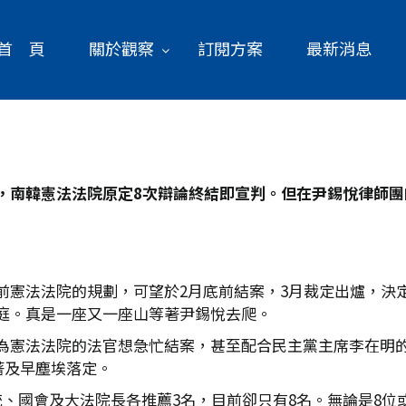
首 頁
關於觀察
訂閱方案
最新消息
，南韓憲法法院原定8
次辯論終結即宣判。但在尹錫悅律師團
憲法法院的規劃，可望於2月底前結案，3月裁定出爐，決定
庭。真是一座又一座山等著尹錫悅去爬。
為憲法法院的法官想急忙結案，甚至配合民主黨主席李在明
著及早塵埃落定。
、國會及大法院長各推薦3名，目前卻只有8名。無論是8位