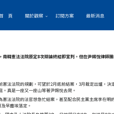
首 頁
關於觀察
訂閱方案
最新消息
，南韓憲法法院原定8
次辯論終結即宣判。但在尹錫悅律師團
憲法法院的規劃，可望於2月底前結案，3月裁定出爐，決定
庭。真是一座又一座山等著尹錫悅去爬。
為憲法法院的法官想急忙結案，甚至配合民主黨主席李在明
著及早塵埃落定。