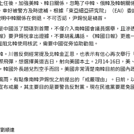
上任後，加強美韓、韓日關係，忽略了中韓、俄韓及韓朝關係
國大使館，幸好被警方及時逮補。根據「東亞細亞研究院」（EA
，說明中韓關係在倒退。不可否認，尹錫悅是禍首。
是中國派了間碟到首爾，不僅介入南韓國會議員選舉，且滲
報》要尹錫悅拿出證據，不要胡亂講話。《韓國日報》更進一步
要遏阻北韓使用核武，需要中國從旁協助勸阻。
韓。川普反倒經常提及北韓金正恩，也表示有信心再次舉行
飛彈，想選擇黃道吉日，射向美國本土。2月14-16日，
，韓國外長趙兌烈空手而回。美國非常清楚南韓目前的國內
風雨，有點像南韓尹錫悅之前提出的「戒嚴理由」。日前，
宣布戒嚴，其主要目的是要警告反對黨。現在民進黨要罷免
劉順達