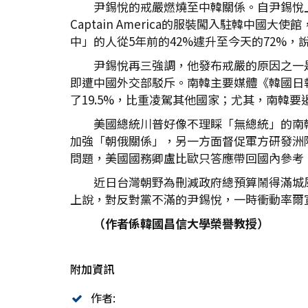
尹錫悅的戒嚴燃燒至中韓關係。自尹錫悅
Captain America的服裝闖入駐韓中
中」的人從5年前的42%遽升至今天的72%
尹錫悅再三強調，他發布戒嚴的原因之一
即遭中國外交部駁斥。南韓主要媒體《韓國日
了19.5%，比重凌駕其他國家；尤其，南韓
美國總統川普好像不理睬「無總統」的南
加強「朝俄關係」，另一方面督促軍方研發洲際
問題，美國國務卿盧比歐只答應帶回國內參考
近日台灣朝野為刪減政府總預算鬧得滿城
上說，對反對黨不滿的尹錫悅，一時衝動率爾
（作者係韓國昌信大學榮譽教授）
附加資訊
作者: