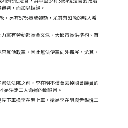
或補齊9位法官，其中至少有3或4位法官的政治
律審判，而加以拒絕。
%，另有57%贊成彈劾，尤其有51%的韓人希
之力黨有勞動部長金文洙、大邱市長洪準杓、首
包容其他政黨，因此無法使黨向外擴展。尤其，
在憲法法院之前，李在明不僅會丟掉國會議員的
才是決定二人命運的關鍵月。
悅先下車換李在明上車，還是李在明與尹錫悅二