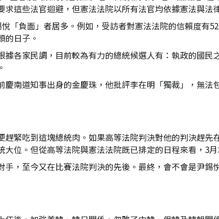
要求這些法官迴避，但憲法法院以所有法官均依據憲法與法
錫悅「負面」者居多。例如，受訪者對憲法法院的信賴度有52
頭的日子。
根據各家民調，目前較為有力的總統候選人有：執政的國民
。
前慶南道知事出身的金慶珠，他批評李在明「獨裁」，無法
便趕緊吃到這塊總統肉。如果高等法院判決對他的判決趕先
統大位。但從高等法院與憲法法院既已排定的日程來看，3月
對手，至今又在比賽法院判決的先後。最終，會不會是尹錫