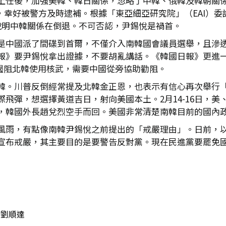
上任後，加強美韓、韓日關係，忽略了中韓、俄韓及韓朝關係
國大使館，幸好被警方及時逮補。根據「東亞細亞研究院」（EA
，說明中韓關係在倒退。不可否認，尹錫悅是禍首。
是中國派了間碟到首爾，不僅介入南韓國會議員選舉，且滲
報》要尹錫悅拿出證據，不要胡亂講話。《韓國日報》更進一步
要遏阻北韓使用核武，需要中國從旁協助勸阻。
韓。川普反倒經常提及北韓金正恩，也表示有信心再次舉行
飛彈，想選擇黃道吉日，射向美國本土。2月14-16日，
，韓國外長趙兌烈空手而回。美國非常清楚南韓目前的國內
風雨，有點像南韓尹錫悅之前提出的「戒嚴理由」。日前，
宣布戒嚴，其主要目的是要警告反對黨。現在民進黨要罷免
劉順達