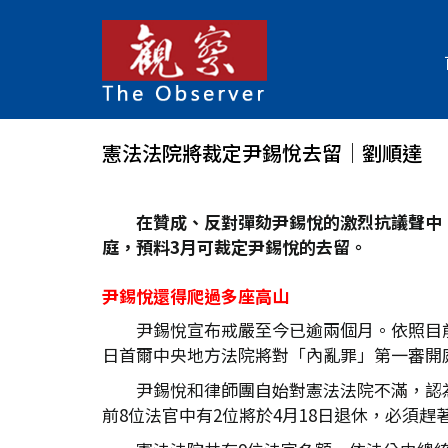
憲法法院將裁定尹錫悅去留│劉順達
在贊成、反對彈劾尹錫悅的激烈抗議聲中
庭，預料3
月可裁定尹錫悅的去留。
尹錫悅還得爬過多座高山
尹錫悅宣布戒嚴至今已逾兩個月。依照目前
日首爾中央地方法院將對「內亂罪」第一審開
尹錫悅和律師團自始對憲法法院不滿，認
前8位法官中有2位將於4月18日退休，必須趕