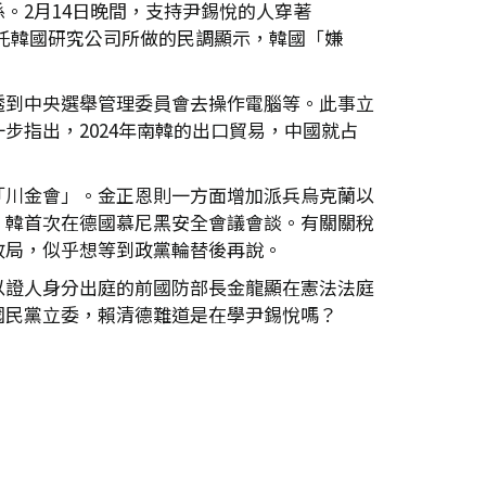
。2月14日晚間，支持尹錫悅的人穿著
I）委託韓國研究公司所做的民調顯示，韓國「嫌
透到中央選舉管理委員會去操作電腦等。此事立
指出，2024年南韓的出口貿易，中國就占
「川金會」。金正恩則一方面增加派兵烏克蘭以
美、韓首次在德國慕尼黑安全會議會談。有關關稅
政局，似乎想等到政黨輪替後再說。
以證人身分出庭的前國防部長金龍顯在憲法法庭
國民黨立委，賴清德難道是在學尹錫悅嗎？