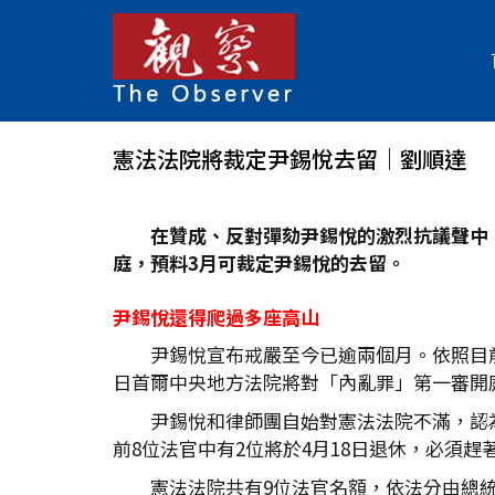
憲法法院將裁定尹錫悅去留│劉順達
在贊成、反對彈劾尹錫悅的激烈抗議聲中
庭，預料3
月可裁定尹錫悅的去留。
尹錫悅還得爬過多座高山
尹錫悅宣布戒嚴至今已逾兩個月。依照目前
日首爾中央地方法院將對「內亂罪」第一審開
尹錫悅和律師團自始對憲法法院不滿，認
前8位法官中有2位將於4月18日退休，必須趕
憲法法院共有9位法官名額，依法分由總統