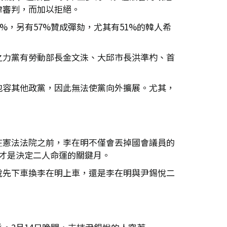
律審判，而加以拒絕。
%，另有57%贊成彈劾，尤其有51%的韓人希
之力黨有勞動部長金文洙、大邱市長洪準杓、首
包容其他政黨，因此無法使黨向外擴展。尤其，
在憲法法院之前，李在明不僅會丟掉國會議員的
才是決定二人命運的關鍵月。
悅先下車換李在明上車，還是李在明與尹錫悅二