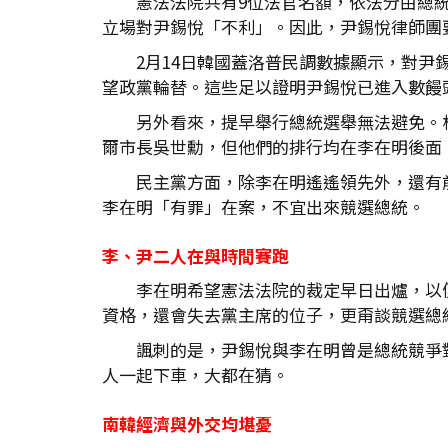
憲法法院共有9位法官名額，依法分由總統
立場對尹錫悅「不利」。因此，尹錫悅律師團
2月14日韓國蓋洛普民調數據顯示，對尹
望政黨輪替。這些足以證明尹錫悅已進入數饅
另外看來，提早舉行總統選舉無法避免。
爾市長吳世勳，但他們的排行均在李在明後面
民主黨方面，除李在明遙遙領先外，還有
李在明「有罪」在案，不宜出來競選總統。
李、尹二人在與時間賽跑
李在明希望憲法法院的裁定早日出爐，以
資格，還會失去黨主席的位子，更甭談競選總
諷刺的是，尹錫悅與李在明曾是總統競爭
人一起下車，大都在猜。
南韓經濟與外交均堪憂