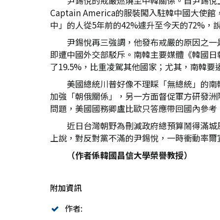
尹錫悅的戒嚴燃燒至中韓關係。自尹錫悅
Captain America的服裝闖入駐韓中
中」的人從5年前的42%遽升至今天的72%
尹錫悅再三強調，他發布戒嚴的原因之一
即遭中國外交部駁斥。南韓主要媒體《韓國日
了19.5%，比重凌駕其他國家；尤其，南韓
美國總統川普好像不理睬「無總統」的南
加強「朝俄關係」，另一方面督促軍方研發洲際
問題，美國國務卿盧比歐只答應帶回國內參考
近日台灣朝野為刪減政府總預算鬧得滿城
上說，對反對黨不滿的尹錫悅，一時衝動率爾
（作者係韓國昌信大學榮譽教授）
附加資訊
作者: