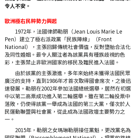
令人不安。
歐洲極右民粹勢力興起
1972年，法國律師勒朋（Jean Louis Marie Le
Pen）建立了極右派政黨「民族陣線」（Front
National），主張回歸傳統社會價值，反對墮胎合法化
及同性婚姻。最令人關注者為該黨具有種族歧視的色
彩，主張禁止非歐洲國家的移民及難民進入法國。
由於該黨的主張激進，多年來始終未獲得法國民眾
廣泛的支持，直到1986年才首次取得國會席次，之後迅
速發展。勒朋在2002年參加法國總統選舉，居然在初選
中以第二高票成功進入第二輪選舉。雖在第二輪投票中
落敗，仍使得該黨一舉成為法國的第三大黨，僅次於人
民運動聯盟與社會黨，從此成為法國政壇主要勢力之
一。
2015年，勒朋之女瑪琳勒朋接任黨魁，更改黨名為
國民聯盟（Rassemblement National），把黨的路線