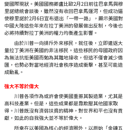
變國際現狀。美國國務卿盧比歐2月2日前往巴拿馬與穆
里諾總統會談後，雖然沒有收回巴拿馬運河，但成功逼
使穆里諾於2月6日宣布退出「一帶一路」，顯示美國對
中國大陸這些年來在拉丁美洲的發展做出反制，今後也
必將持續對拉丁美洲的權力均衡產生影響。
由於川普一向排斥外來移民，就任後，立即遣返大
量拉丁美洲在美國的非法移民。這些移民的母國政府因
為無法抗拒美國而勉為其難地接收，但這不僅會減少僑
匯，也勢必對當地經濟社會秩序造成衝擊，甚至可能造
成動亂。
強大不等於偉大
川普各項作為或許會使美國重振其製造業，尤其是
高科技產業。但是，這些成果都是靠欺壓其他國家取
得。川普既沒有濟弱扶貧的精神，對世界和平也沒有貢
獻，如此的自我強大並不等於偉大。
所幸在以美國為核心的經濟圈外，以原始「金磚五