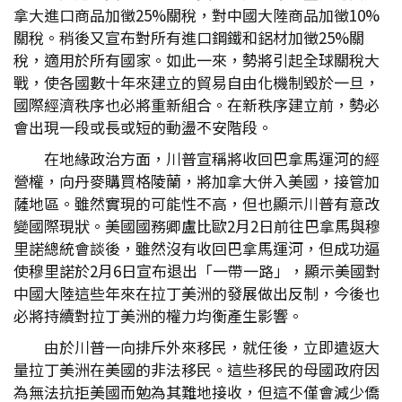
拿大進口商品加徵25%關稅，對中國大陸商品加徵10%
關稅。稍後又宣布對所有進口鋼鐵和鋁材加徵25%關
稅，適用於所有國家。如此一來，勢將引起全球關稅大
戰，使各國數十年來建立的貿易自由化機制毀於一旦，
國際經濟秩序也必將重新組合。在新秩序建立前，勢必
會出現一段或長或短的動盪不安階段。
在地緣政治方面，川普宣稱將收回巴拿馬運河的經
營權，向丹麥購買格陵蘭，將加拿大併入美國，接管加
薩地區。雖然實現的可能性不高，但也顯示川普有意改
變國際現狀。美國國務卿盧比歐2月2日前往巴拿馬與穆
里諾總統會談後，雖然沒有收回巴拿馬運河，但成功逼
使穆里諾於2月6日宣布退出「一帶一路」，顯示美國對
中國大陸這些年來在拉丁美洲的發展做出反制，今後也
必將持續對拉丁美洲的權力均衡產生影響。
由於川普一向排斥外來移民，就任後，立即遣返大
量拉丁美洲在美國的非法移民。這些移民的母國政府因
為無法抗拒美國而勉為其難地接收，但這不僅會減少僑