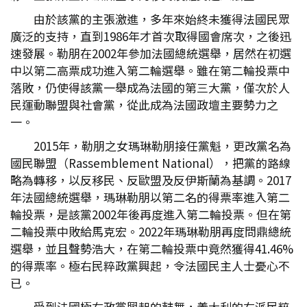
由於該黨的主張激進，多年來始終未獲得法國民眾
廣泛的支持，直到1986年才首次取得國會席次，之後迅
速發展。勒朋在2002年參加法國總統選舉，居然在初選
中以第二高票成功進入第二輪選舉。雖在第二輪投票中
落敗，仍使得該黨一舉成為法國的第三大黨，僅次於人
民運動聯盟與社會黨，從此成為法國政壇主要勢力之
一。
2015年，勒朋之女瑪琳勒朋接任黨魁，更改黨名為
國民聯盟（Rassemblement National），把黨的路線
略為轉移，以反移民、反歐盟及反伊斯蘭為基調。2017
年法國總統選舉，瑪琳勒朋以第二名的得票率進入第二
輪投票，是該黨2002年後再度進入第二輪投票。但在第
二輪投票中敗給馬克宏。2022年瑪琳勒朋再度問鼎總統
選舉，並且聲勢浩大，在第二輪投票中竟然獲得41.46%
的得票率。極右民粹政黨興起，令法國民主人士憂心不
已。
受到法國極右政黨興起的鼓舞，義大利的右派民粹