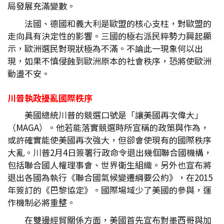
局發展充滿變數。
法國、德國和義大利是歐盟的核心支柱，對歐盟的
走向具有決定性的影響。三國的極右派民粹勢力興起顯
示，歐洲選民對現狀極為不滿。不論此一現象何以出
現，如果不慎侵蝕到歐洲原本的社會秩序，恐將使歐洲
動盪不安。
川普執政擾亂國際秩序
美國總統川普的競選口號是「讓美國再次偉大」
（MAGA）。他若能落實競選時所宣稱的政策與作為，
或許確實能使美國再次強大，但卻會使現有的國際秩序
大亂。川普2月4日簽署行政命令退出幾個聯合國機構，
包括聯合國人權理事會、世界衛生組織。另外也宣布將
退出各國為執行《聯合國氣候變遷綱要公約》，在2015
年簽訂的《巴黎協定》。國際場域少了美國的參與，運
作機制必將重整。
在雙邊經貿關係方面，美國首先宣布對墨西哥與加