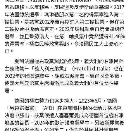
略為轉移，以反移民、反歐盟及反伊斯蘭為基調。2017
年法國總統選舉，瑪琳勒朋以第二名的得票率進入第二
輪投票，是該黨2002年後再度進入第二輪投票。但在第
二輪投票中敗給馬克宏。2022年瑪琳勒朋再度問鼎總統
選舉，並且聲勢浩大，在第二輪投票中竟然獲得41.46%
的得票率。極右民粹政黨興起，令法國民主人士憂心不
已。
受到法國極右政黨興起的鼓舞，義大利的右派民粹
主義政黨－「義大利兄弟黨」（Fratelli d'Italia）也在
2022年的國會選舉中，組成右派聯盟，贏得國會多數，
使義大利兄弟黨主席梅洛尼成為義大利的首位女性總
理。
德國的極右勢力也逐步擴大。2023年6月，德國
「另類選擇黨」（AfD）在東部圖林根的松訥貝格地區
決選中勝出，該黨候選人塞塞爾曼成為德國首位極右派
地區的首長。2024年的歐洲議會選舉中，另類選擇黨獲
得16%的得票率，位列第二，僅次於基民基社黨聯盟