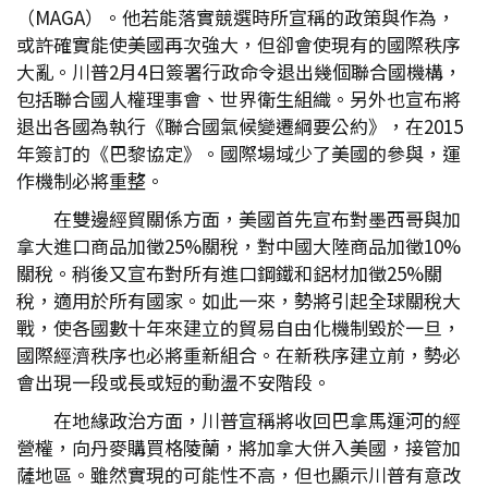
（MAGA）。他若能落實競選時所宣稱的政策與作為，
或許確實能使美國再次強大，但卻會使現有的國際秩序
大亂。川普2月4日簽署行政命令退出幾個聯合國機構，
包括聯合國人權理事會、世界衛生組織。另外也宣布將
退出各國為執行《聯合國氣候變遷綱要公約》，在2015
年簽訂的《巴黎協定》。國際場域少了美國的參與，運
作機制必將重整。
在雙邊經貿關係方面，美國首先宣布對墨西哥與加
拿大進口商品加徵25%關稅，對中國大陸商品加徵10%
關稅。稍後又宣布對所有進口鋼鐵和鋁材加徵25%關
稅，適用於所有國家。如此一來，勢將引起全球關稅大
戰，使各國數十年來建立的貿易自由化機制毀於一旦，
國際經濟秩序也必將重新組合。在新秩序建立前，勢必
會出現一段或長或短的動盪不安階段。
在地緣政治方面，川普宣稱將收回巴拿馬運河的經
營權，向丹麥購買格陵蘭，將加拿大併入美國，接管加
薩地區。雖然實現的可能性不高，但也顯示川普有意改