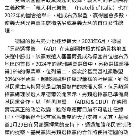
主義政黨－「義大利兄弟黨」（Fratelli d'Italia）也在
2022年的國會選舉中，組成右派聯盟，贏得國會多數，
使義大利兄弟黨主席梅洛尼成為義大利的首位女性總
理。
德國的極右勢力也逐步擴大。2023年6月，德國
「另類選擇黨」（AfD）在東部圖林根的松訥貝格地區
決選中勝出，該黨候選人塞塞爾曼成為德國首位極右派
地區的首長。2024年的歐洲議會選舉中，另類選擇黨獲
得16%的得票率，位列第二，僅次於基民基社黨聯盟
30%的得票率，超越德國現任總理蕭茲的社民黨。雖然
基民黨主席梅爾茨是目前最熱門的總理人選，但另類選
擇黨總理候選人韋德爾公開表示，另類選擇黨已準備與
基民黨合作，以「藍黑聯盟」（AfD和& CDU）在德國
實現真正的政治改變。雖然韋德爾目前不可能出任總
理，但卻獲得全球首富馬斯克的大力支持。尤其，基民
黨1月29日在另類選擇黨的支持下，通過加強移民管制政
策的提案。基民黨與另類選擇黨的合作將使得德國的政