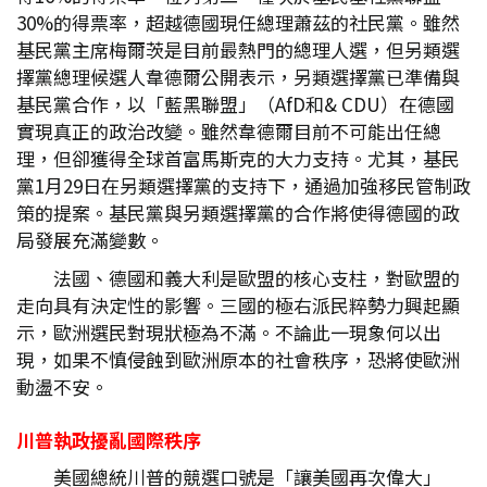
30%的得票率，超越德國現任總理蕭茲的社民黨。雖然
基民黨主席梅爾茨是目前最熱門的總理人選，但另類選
擇黨總理候選人韋德爾公開表示，另類選擇黨已準備與
基民黨合作，以「藍黑聯盟」（AfD和& CDU）在德國
實現真正的政治改變。雖然韋德爾目前不可能出任總
理，但卻獲得全球首富馬斯克的大力支持。尤其，基民
黨1月29日在另類選擇黨的支持下，通過加強移民管制政
策的提案。基民黨與另類選擇黨的合作將使得德國的政
局發展充滿變數。
法國、德國和義大利是歐盟的核心支柱，對歐盟的
走向具有決定性的影響。三國的極右派民粹勢力興起顯
示，歐洲選民對現狀極為不滿。不論此一現象何以出
現，如果不慎侵蝕到歐洲原本的社會秩序，恐將使歐洲
動盪不安。
川普執政擾亂國際秩序
美國總統川普的競選口號是「讓美國再次偉大」