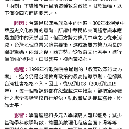
「兩制」下繼續執行目前這種教育政策。限於篇幅，以
下僅從四方面簡要言之。
起因：
台灣是以漢民族為主的地區，300年來深受中
華歷史文化教育的薰陶，所謂中華民族共同體意識本應
是血脈中的天然基因。但西方勢力謀我中華之心從未消
減，台灣地理位置又適當要衝，遂成為雙方勢力消長的
關鍵籌碼。兩蔣之後，西方勢力從教育文化著手，進行
價值觀的移植，口號響亮，卻內藏禍心。
過程：
1998年行政院院會通過的「教育改革行動方
案」，迄今仍是台灣教育政策的最高指導原則，但卻與
台灣社會格格不入。因此，從92到108（2003到2019
年），每一個新課綱都在怨聲載道中推動，卻把窒礙難
行之處全丟給學校自行解決，執政當局則掩耳盜鈴、粉
飾太平。
影響：
學習歷程和多元入學讓窮人難以翻身；減少
基礎學科教學時數，讓國英數理化程度全面下滑等等。