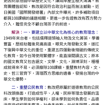
更因刻意扭曲中華歷史文化，讓兩岸產生極大鴻溝。教
育團體皆認知，教改是因符合政治利益而無法撼動。近
日美國「國際開發總署」內部文件曝光，許多補助項目
都與108課綱的議題相關，更進一步佐證教改有西方勢力
介入，難怪完全不顧台灣孩子的前途。
解決：
一、要建立以中華文化為核心的教育理念：
1949年來台者，包括儒釋道領袖人物及文化菁英，學養
豐富，歷經劫難後見識高遠。眼見大陸發動文革，遂扛
下復興中華文化的重任，重建五四運動後殘破的傳統文
化教育。如今台灣使用繁體字，能直接閱讀古文；原本
的國文教育又包含語文、文學、文化，淵博深刻，種種
成就得來不易。必須廢除108課綱，重整教材內容，文、
史、哲三管齊下，清理西方思維的遺毒，發揚台灣的中
華文化優勢。
二、重整公民教育：
教改把原屬於道德教育的公民
科改頭換面，打造成性平、人權、民粹等理念發展的溫
床。學生學到如何爭權利，卻未學到如何負責任。品德
淪喪造成校園多霸凌、社會多詐欺、世代多隔閡，使識