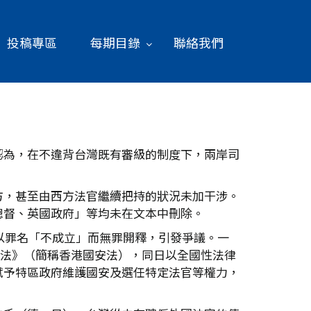
投稿專區
每期目錄
聯絡我們
認為，在不違背台灣既有審級的制度下，兩岸司
方，甚至由西方法官繼續把持的狀況未加干涉。
總督、英國政府」等均未在文本中刪除。
以罪名「不成立」而無罪開釋，引發爭議。一
全法》（簡稱香港國安法），同日以全國性法律
賦予特區政府維護國安及選任特定法官等權力，