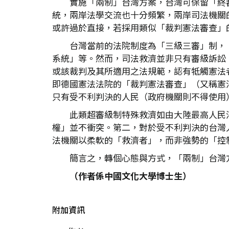
實施「兩制」台灣方案，台灣可保留「終
統，兩岸法學交流也十分頻繁，兩岸司法機關
或許過於直接，若採用類似「裁判憲法審查」
台灣當前的法院制度為「三級三審」制，
系統」等。然而，司法救濟並非只有審級訴訟
或該裁判及其所適用之法規範，認有牴觸憲法
即德國憲法法院的「裁判憲法審查」（又稱憲
只有受不利判決的人民（政府機關則不得使用
此類超審級制特殊救濟如由大陸最高人民
權」並不衝突。第二，對於受不利判決的台灣
法機關以柔軟的「救濟者」，而非強勢的「控
簡言之，轉個心態與方式，「兩制」台灣
（作者係中國文化大學博士生）
附加資訊