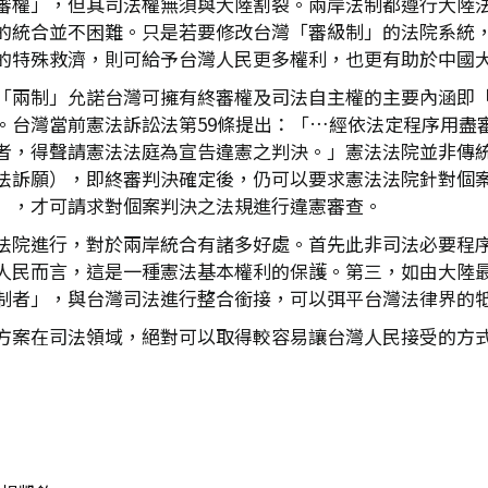
審權」，但其司法權無須與大陸割裂。兩岸法制都遵行大陸
的統合並不困難。只是若要修改台灣「審級制」的法院系統
的特殊救濟，則可給予台灣人民更多權利，也更有助於中國
「兩制」允諾台灣可擁有終審權及司法自主權的主要內涵即
。台灣當前憲法訴訟法第59條提出：「…經依法定程序用盡
者，得聲請憲法法庭為宣告違憲之判決。」憲法法院並非傳
法訴願），即終審判決確定後，仍可以要求憲法法院針對個
），才可請求對個案判決之法規進行違憲審查。
法院進行，對於兩岸統合有諸多好處。首先此非司法必要程
人民而言，這是一種憲法基本權利的保護。第三，如由大陸
制者」，與台灣司法進行整合銜接，可以弭平台灣法律界的
方案在司法領域，絕對可以取得較容易讓台灣人民接受的方