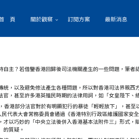
首 頁
關於觀察
訂閱方案
最新消息
持自主？若借鑒香港回歸後司法機關產生的一些問題，筆者
傳統，以及避免修法產生各種問題，所以對香港司法界親西
法官，甚至許多港英殖民時期的法律用詞，如「女皇陛下、
動後，香港部分法官對於有明顯犯行的暴徒「輕輕放下」，甚至
全國人民代表大會常務委員會通過《香港特別行政區維護國家安
，才以巧妙的「中央立法後併入香港基本法附件三」形式，
」的質疑。