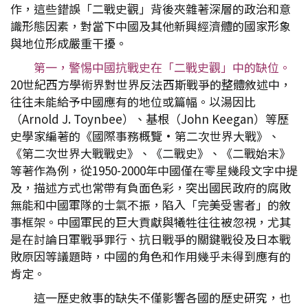
作，這些錯誤「二戰史觀」背後夾雜著深層的政治和意
識形態因素，對當下中國及其他新興經濟體的國家形象
與地位形成嚴重干擾。
第一，警惕中國抗戰史在「二戰史觀」中的缺位。
20世紀西方學術界對世界反法西斯戰爭的整體敘述中，
往往未能給予中國應有的地位或篇幅。以湯因比
（Arnold J. Toynbee）、基根（John Keegan）等歷
史學家編著的《國際事務概覽•第二次世界大戰》、
《第二次世界大戰戰史》、《二戰史》、《二戰始末》
等著作為例，從1950-2000年中國僅在零星幾段文字中提
及，描述方式也常帶有負面色彩，突出國民政府的腐敗
無能和中國軍隊的士氣不振，陷入「完美受害者」的敘
事框架。中國軍民的巨大貢獻與犧牲往往被忽視，尤其
是在討論日軍戰爭罪行、抗日戰爭的關鍵戰役及日本戰
敗原因等議題時，中國的角色和作用幾乎未得到應有的
肯定。
這一歷史敘事的缺失不僅影響各國的歷史研究，也