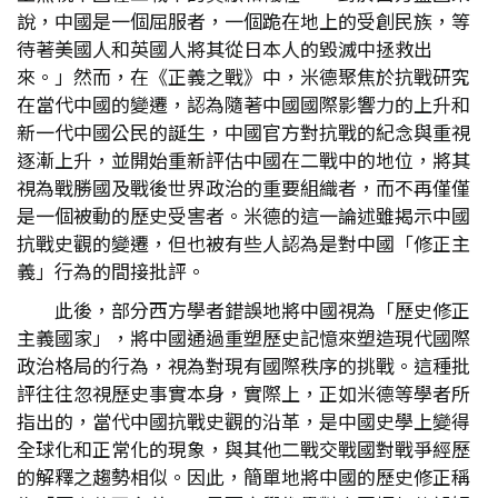
說，中國是一個屈服者，一個跪在地上的受創民族，等
待著美國人和英國人將其從日本人的毀滅中拯救出
來。」然而，在《正義之戰》中，米德聚焦於抗戰研究
在當代中國的變遷，認為隨著中國國際影響力的上升和
新一代中國公民的誕生，中國官方對抗戰的紀念與重視
逐漸上升，並開始重新評估中國在二戰中的地位，將其
視為戰勝國及戰後世界政治的重要組織者，而不再僅僅
是一個被動的歷史受害者。米德的這一論述雖揭示中國
抗戰史觀的變遷，但也被有些人認為是對中國「修正主
義」行為的間接批評。
此後，部分西方學者錯誤地將中國視為「歷史修正
主義國家」，將中國通過重塑歷史記憶來塑造現代國際
政治格局的行為，視為對現有國際秩序的挑戰。這種批
評往往忽視歷史事實本身，實際上，正如米德等學者所
指出的，當代中國抗戰史觀的沿革，是中國史學上變得
全球化和正常化的現象，與其他二戰交戰國對戰爭經歷
的解釋之趨勢相似。因此，簡單地將中國的歷史修正稱