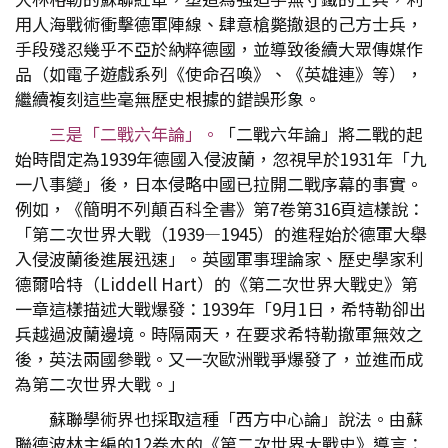
用人海戰術衝擊德軍陣線、肆意槍斃撤退的己方士兵，
手段殘忍幾乎不亞於納粹德國，並導致後續大眾傳媒作
品（如電子遊戲系列《使命召喚》、《英雄連》等），
繼續複刻這些毫無歷史根據的錯誤形象。
三是「二戰六年論」。
「二戰六年論」將二戰的起
始時間定為1939年德國入侵波蘭，忽視早於1931年「九
一八事變」後，日本侵略中國已拉開二戰序幕的事實。
例如，《簡明不列顛百科全書》第7卷第316頁這樣說：
「第二次世界大戰（1939—1945）的進程始於德軍大舉
入侵波蘭後進展迅速」。英國軍事理論家、歷史學家利
德爾哈特（Liddell Hart）的《第二次世界大戰史》第
一章這樣描述大戰爆發：1939年「9月1日，希特勒卻出
兵越過波蘭邊境。時隔兩天，在要求希特勒撤軍無效之
後，英法兩國參戰。又一次歐洲戰爭爆發了，並進而成
為第二次世界大戰。」
蘇聯學術界也採取這種「西方中心論」說法。由蘇
聯德波林主編的12卷本的《第二次世界大戰史》導言：