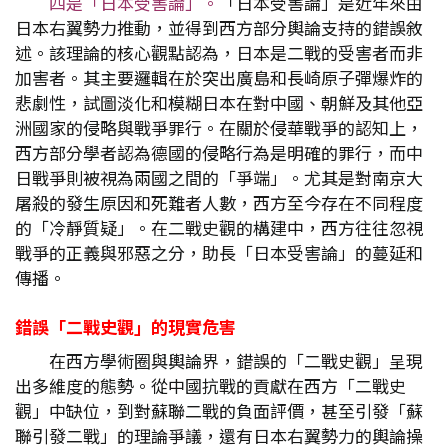
四是「日本受害論」。
「日本受害論」是近年來由
日本右翼勢力推動，並得到西方部分輿論支持的錯誤敘
述。該理論的核心觀點認為，日本是二戰的受害者而非
加害者。其主要邏輯在於突出廣島和長崎原子彈爆炸的
悲劇性，試圖淡化和模糊日本在對中國、朝鮮及其他亞
洲國家的侵略與戰爭罪行。在關於侵華戰爭的認知上，
西方部分學者認為德國的侵略行為是明確的罪行，而中
日戰爭則被視為兩國之間的「爭端」。尤其是對南京大
屠殺的發生原因和死難者人數，西方至今存在不同程度
的「冷靜質疑」。在二戰史觀的構建中，西方往往忽視
戰爭的正義與邪惡之分，助長「日本受害論」的蔓延和
傳播。
錯誤「二戰史觀」的現實危害
在西方學術圈與輿論界，錯誤的「二戰史觀」呈現
出多維度的態勢。從中國抗戰的貢獻在西方「二戰史
觀」中缺位，到對蘇聯二戰的負面評價，甚至引發「蘇
聯引發二戰」的理論爭議，還有日本右翼勢力的輿論操