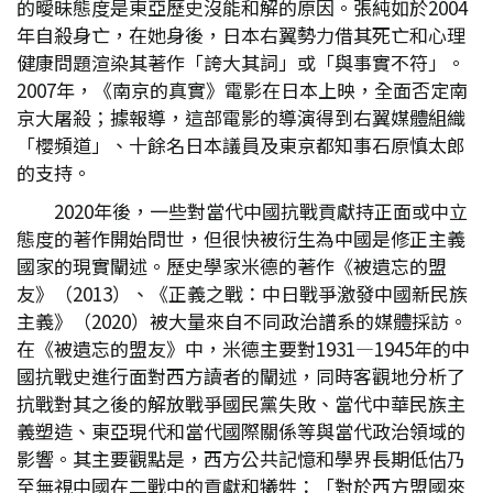
的曖昧態度是東亞歷史沒能和解的原因。張純如於2004
年自殺身亡，在她身後，日本右翼勢力借其死亡和心理
健康問題渲染其著作「誇大其詞」或「與事實不符」。
2007年，《南京的真實》電影在日本上映，全面否定南
京大屠殺；據報導，這部電影的導演得到右翼媒體組織
「櫻頻道」、十餘名日本議員及東京都知事石原慎太郎
的支持。
2020年後，一些對當代中國抗戰貢獻持正面或中立
態度的著作開始問世，但很快被衍生為中國是修正主義
國家的現實闡述。歷史學家米德的著作《被遺忘的盟
友》（2013）、《正義之戰：中日戰爭激發中國新民族
主義》（2020）被大量來自不同政治譜系的媒體採訪。
在《被遺忘的盟友》中，米德主要對1931—1945年的中
國抗戰史進行面對西方讀者的闡述，同時客觀地分析了
抗戰對其之後的解放戰爭國民黨失敗、當代中華民族主
義塑造、東亞現代和當代國際關係等與當代政治領域的
影響。其主要觀點是，西方公共記憶和學界長期低估乃
至無視中國在二戰中的貢獻和犧牲：「對於西方盟國來