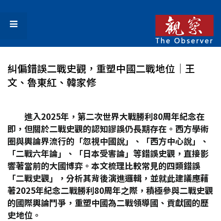
糾偏錯誤二戰史觀，重塑中國二戰地位│王
文、魯東紅、韓家修
進入2025
年，第二次世界大戰勝利80
周年紀念在
即，但關於二戰史觀的認知謬誤仍長期存在。西方學術
圈與輿論界流行的「忽視中國說」、「西方中心說」、
「二戰六年論」、「日本受害論」等錯誤史觀，直接影
響著當前的大國博弈。本文梳理比較常見的四類錯誤
「二戰史觀」，分析其背後演進邏輯，並就此建議應藉
著2025
年紀念二戰勝利80
周年之際，積極參與二戰史觀
的國際輿論鬥爭，重塑中國為二戰領導國、貢獻國的歷
史地位。