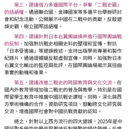
第三，建議借力多邊國際平台，爭奪「二戰史觀」
的話語權。
通過聯合國、金磚國家等多邊平台舉辦研討
會和紀念活動，公開展示中國在二戰中的貢獻，反駁錯
誤史觀，樹立國際話語權。
第四，建議針對日本右翼輿論操弄進行國際輿論戰
的反制。
加強對抗戰史相關史料的整理和宣傳，對抗
「日本受害論」等錯誤敘述。支持出版學術專著和製作
紀錄片，通過證據鏈反駁虛假宣傳。同時，加強對日本
右翼文化輸出的監控與批評，在國際輿論場揭示其扭曲
事實的動機和後果。
第五，建議改進二戰史的跨國教育與文化交流。
在
國內外教育領域加強二戰史的普及與教學，特別是在國
際留學生教育中推廣中國抗戰史課程。同時，深化與西
方學術機構的合作、資助研究項目、鼓勵跨文化研究與
交流，增進國際社會對中國抗戰貢獻的認知。
總之，針對以上西方流行的四大錯誤，2025年是中
國採取系統性的學術與輿論反制策略的絕佳時機。在推