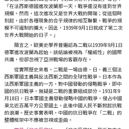
「在法西斯德國進攻波蘭那一天，戰爭還沒有達到世界
規模。然而，這次進攻又是世界大戰的開端；從這個時
刻起，由於各種現象的合乎規律的相互聯繫，戰爭的規
模不可遏制的擴大。因此，1939年9月1日就成了第二次
世界大戰開始的日子。」
簡言之，歐美史學界普遍認為二戰以1939年9月1日
德軍進攻波蘭為起始，該結論被視為「權威性」的國際
共識，但卻忽視了亞洲戰場的客觀存在。
從實際歷史來看，二戰是一場由德、日、義三個法
西斯軍國主義與反法西斯之間的全球性戰爭。日本作為
法西斯軍國主義的一方，對中國發動的侵略戰爭，即中
國的抗日戰爭，無疑是二戰的重要組成部分。1931年9
月18日，日本軍國主義發動侵略中國的戰爭，侵占中國
東北近百萬平方公里國土。此後中國人民不斷掀起抗戰
的浪潮。歷史事實表明，中國的抗日戰爭在「二戰」的
整體框架中不應被忽視或歪曲。