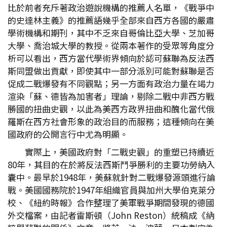
比於前者充斥著政治遊說機構的推薦人名單，《戰爭中
的史達林主義》的推薦語幾乎全部來自西方各國的嚴肅
學術機構和期刊，其中不乏來自哥倫比亞大學、芝加哥
大學、喬治城大學的教授。從兩本著作的受眾等角度分
析可以看出，西方當代學術界傾向於認可蘇聯為反法西
斯同盟做出貢獻，即使其中一部分派別可能對蘇聯是否
促成二戰爆發有不同觀點；另一方面有政治力量在竭力
渲染「蘇、德皆為加害者」理論，剔除二戰中非西方戰
勝國的扭曲史觀，以此為美西方政界扭曲和醜化當代俄
羅斯在西方社會形象的政治目的而服務；這種傾向在美
國政府的公開言行中尤為明顯。
實際上，美國政府對「二戰史觀」的重塑已持續近
80年，其目的在於將反法西斯鬥爭勝利的主要功勞納入
囊中。最早於1948年，美蘇就針對二戰爆發源頭進行論
戰。美國國務院於1947年組織官員與加州大學伯克萊分
校、《紐約時報》合作整理了美軍戰爭期間發現的德國
外交檔案，由記者雷斯頓（John Reston）統稿成《納