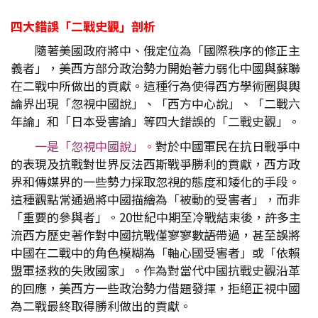
四大錯誤「二戰史觀」剖析
隨著美國政府將中、俄定位為「國際秩序的修正主
義者」，美西方部分政治勢力開始著力弱化中國與蘇聯
在二戰中所做出的貢獻。這種行為使得西方學術圈與輿
論界出現「忽視中國說」、「西方中心說」、「二戰六
年論」和「日本受害論」等四大錯誤的「二戰史觀」。
一是「忽視中國說」。
對於中國軍民在抗日戰爭中
的表現及抗戰對世界反法西斯戰爭勝利的貢獻，西方政
界和傳媒界的一些勢力採取忽視的態度和矮化的手段。
這種觀點常通過將中國描繪為「被動的受害者」，而非
「重要的參與者」。20世紀中期至冷戰結束後，許多主
流西方歷史著作對中國抗戰僅寥寥數語帶過，甚至誤將
中國在二戰中的角色模糊為「軸心國受害者」或「依賴
盟軍拯救的失敗國家」。作為對當代中國抗戰史觀沿革
的回應，美西方一些政治勢力借題發揮，拒絕正視中國
為二戰最終取得勝利做出的貢獻。