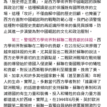
為「歷史修正主義」，是西方學術界對中國崛起的誤解
與政治打壓。這種解讀是出於保護既有國際秩序的立
場，這種「攻訐」不僅曲解中國的歷史回顧，也掩蓋了
西方在面對中國崛起時的戰略防範心理。我們必須警惕
這種對中國歷史貢獻的再認識所帶來的偏見與誤導，防
止其進一步演變為對中國崛起的文化和政治壓制。
第三，警惕西方學術界對蘇聯二戰貢獻的抹殺。
西
方學術界對蘇聯在二戰中的貢獻，在21世紀以來摻雜了
越來越抹殺的元素，尤其是冒出二戰源於蘇聯的說法。
西方史學界最初的主流觀點是，二戰歐洲戰場在戰術層
面的爆發始於德國入侵波蘭，蘇聯在衛國戰爭中的犧牲
和貢獻，對反法西斯戰爭的勝利至關重要，挽救了美、
英、加拿大和許多其他國家數十萬（甚至數百萬）年輕
人的生命。實際上，多數當代西方學者對於「誰贏得了
歐洲戰場」的話題會傾向於支持蘇聯。蘇聯在牽制和消
滅德國的有生力量和裝備、投入和犧牲的自身力量方面
都遠遠大於西線。實際上，在1944年6月美、英於歐洲
開闢第二戰場前，蘇聯一直獨自與納粹德軍展開激烈交