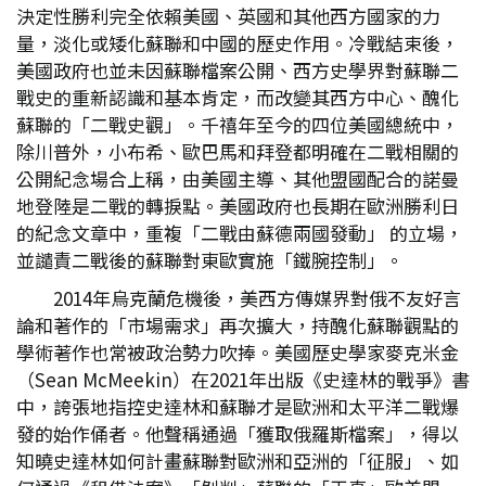
決定性勝利完全依賴美國、英國和其他西方國家的力
量，淡化或矮化蘇聯和中國的歷史作用。冷戰結束後，
美國政府也並未因蘇聯檔案公開、西方史學界對蘇聯二
戰史的重新認識和基本肯定，而改變其西方中心、醜化
蘇聯的「二戰史觀」。千禧年至今的四位美國總統中，
除川普外，小布希、歐巴馬和拜登都明確在二戰相關的
公開紀念場合上稱，由美國主導、其他盟國配合的諾曼
地登陸是二戰的轉捩點。美國政府也長期在歐洲勝利日
的紀念文章中，重複「二戰由蘇德兩國發動」 的立場，
並譴責二戰後的蘇聯對東歐實施「鐵腕控制」。
2014年烏克蘭危機後，美西方傳媒界對俄不友好言
論和著作的「市場需求」再次擴大，持醜化蘇聯觀點的
學術著作也常被政治勢力吹捧。美國歷史學家麥克米金
（Sean McMeekin）在2021年出版《史達林的戰爭》書
中，誇張地指控史達林和蘇聯才是歐洲和太平洋二戰爆
發的始作俑者。他聲稱通過「獲取俄羅斯檔案」，得以
知曉史達林如何計畫蘇聯對歐洲和亞洲的「征服」、如