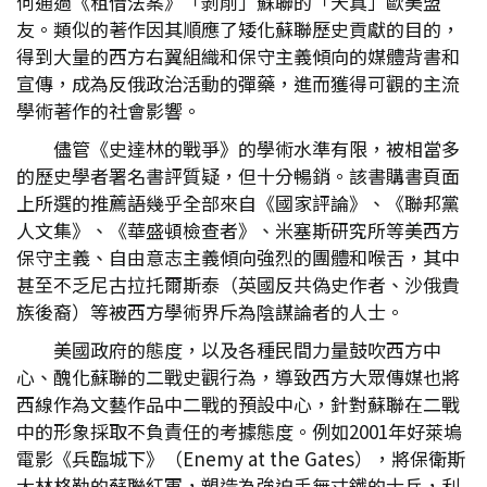
何通過《租借法案》「剝削」蘇聯的「天真」歐美盟
友。類似的著作因其順應了矮化蘇聯歷史貢獻的目的，
得到大量的西方右翼組織和保守主義傾向的媒體背書和
宣傳，成為反俄政治活動的彈藥，進而獲得可觀的主流
學術著作的社會影響。
儘管《史達林的戰爭》的學術水準有限，被相當多
的歷史學者署名書評質疑，但十分暢銷。該書購書頁面
上所選的推薦語幾乎全部來自《國家評論》、《聯邦黨
人文集》、《華盛頓檢查者》、米塞斯研究所等美西方
保守主義、自由意志主義傾向強烈的團體和喉舌，其中
甚至不乏尼古拉托爾斯泰（英國反共偽史作者、沙俄貴
族後裔）等被西方學術界斥為陰謀論者的人士。
美國政府的態度，以及各種民間力量鼓吹西方中
心、醜化蘇聯的二戰史觀行為，導致西方大眾傳媒也將
西線作為文藝作品中二戰的預設中心，針對蘇聯在二戰
中的形象採取不負責任的考據態度。例如2001年好萊塢
電影《兵臨城下》（Enemy at the Gates），將保衛斯
大林格勒的蘇聯紅軍，塑造為強迫手無寸鐵的士兵，利