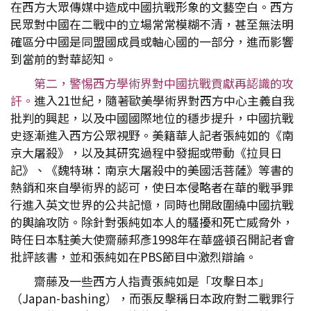
在西方大眾傳媒中造成中國抗戰形象的文藝空白。西方
民眾對中國在二戰中的立場常常模糊不清，甚至無法明
確區分中國是同盟國成員或軸心國的一部分，進而影響
到當前的對華認知。
第二，警惕西方學術界對中國抗戰貢獻再認識的攻
訐。
進入21世紀，隨著歐美學術界對西方中心主義自我
批判的興起，以及中國國際地位的穩步提升，中國抗戰
史逐漸進入西方公眾視野。美籍華人記者張純如的《南
京大屠殺》，以及其研究過程中發掘或帶動《拉貝日
記》、《魏特琳：南京大屠殺中的美國活菩薩》等書的
熱銷和來自學術界的認可，使日本侵略者在華的戰爭罪
行進入英文世界的公共記憶，同時也開啟圍繞中國抗戰
的輿論攻防。除針對張純如本人的騷擾和死亡威脅外，
時任日本駐美大使齋藤邦彥1998年在華盛頓召開記者會
批評該書，並和張純如在PBS節目中激烈辯論。
齋藤及一些西方人指責張純如是「攻擊日本」
（Japan-bashing），而張反擊稱日本政府對二戰罪行