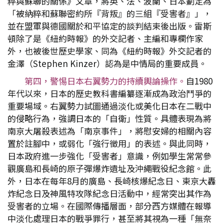
粹與蘇聯的關係》文章，將英、法、波蘭、日本劃定為
「被納粹和蘇聯密約所『背叛』的三組『受害者』」，
並在盟軍與德國關於和平協定的談判結束後出版。雷斯
頓除了是《紐約時報》的外交記者、主編和專欄作家
外，也被後世歷史學家、同為《紐約時報》外交記者的
金澤（Stephen Kinzer）認為是中情局的重要成員。
第四，警惕日本右翼勢力的持續輿論操作。
自1980
年代以來，日本的歷史教科書編纂逐漸成為政治鬥爭的
重要場域。右翼勢力試圖通過淡化或美化日本在二戰中
的侵略行為，強調日本的「自衛」性質。具體表現為將
南京大屠殺表述為「南京事件」，將慰安婦的相關內容
置於註腳中，或弱化「強行徵用」的表述。與此同時，
日本政府進一步強化「受害者」意識，例如學生常常參
觀廣島和長崎的原子彈爆炸遺址及沖繩戰役紀念館。此
外，日本在每年8月的廣島、長崎核爆紀念日、東京大轟
炸紀念日及神風特攻隊紀念日活動中，經常突出其作為
受害者的立場。在國際傳播層面，部分西方媒體在報導
中淡化處理日本的戰爭罪行，甚至將其視為一種「無奈