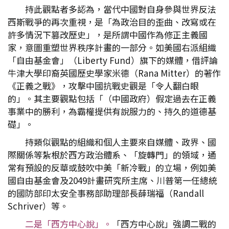
持此觀點者多認為，當代中國對自身參與世界反法
西斯戰爭的再次重視，是「為政治目的歪曲、改寫或在
許多情況下篡改歷史」，是所謂中國作為修正主義國
家，意圖重塑世界秩序計畫的一部分。如美國右派組織
「自由基金會」（Liberty Fund）旗下的媒體，借評論
牛津大學印裔英國歷史學家米德（Rana Mitter）的著作
《正義之戰》，攻擊中國抗戰史觀是「令人翻白眼
的」。其主要觀點包括「（中國政府）假定過去在正義
事業中的勝利，為霸權提供有說服力的、持久的道德基
礎」。
持類似觀點的組織和個人主要來自媒體、政界、國
際關係等紮根於西方政治體系、「旋轉門」的領域，通
常有預設的反華或鼓吹中美「新冷戰」的立場，例如美
國自由基金會及2049計畫研究所主席、川普第一任總統
的國防部印太安全事務部助理部長薛瑞福（Randall
Schriver）等。
二是「西方中心說」。
「西方中心說」強調二戰的