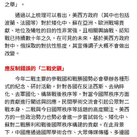
之舉」。
通過以上梳理可以看出，美西方政府（其中也包括
波蘭、法國等）對於矮化中、蘇在亞洲、歐洲戰場貢
獻、地位及犧牲的目的性非常強，且相關輿論戰、認知
戰已持續數十年之久，在可見的未來，基於美西方政府
對中、俄採取的對抗性態度，其宣傳調子大概不會做出
改變。
應反制錯誤的「二戰史觀」
今年二戰主要的參戰國和戰勝國勢必會舉辦各種形
式的紀念、研討活動，針對各國在反法西斯、去納粹
化、去軍國化、構築戰後秩序等，對當今國際秩序方面
的貢獻進行闡述與回應。民間學術交流會引起公眾對二
戰本身、二戰與今日國際秩序等話題的高度關注。美西
方的一些政治勢力也勢必會進一步嘗試弱化、矮化中、
蘇對二戰勝利和戰後國際秩序構建的貢獻。在此背景
下，中國應通過國際學術合作、大眾傳媒傳播、多邊國