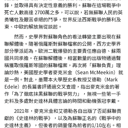
鋒，並取得具有決定性意義的勝利。蘇聯在這場戰爭中
死亡人數高達 2700萬之多，可以說，若無蘇聯人民的英
勇犧牲及艱苦卓絕的鬥爭，世界反法西斯戰爭的勝利及
東、中歐的解放無從談起。
然而，史學界對蘇聯角色的看法轉變主要出現在蘇
聯解體後。隨著俄羅斯對蘇聯檔案的公開，西方史學界
部分學派認為，歐洲二戰爆發的主要責任應由德、蘇兩
國共同承擔。在蘇聯解體後，相當數量的出版物通過聲
稱獲取俄羅斯等國的蘇聯檔案，再次將「蘇聯負責」理
論炒熱，美國歷史學者麥克米金（Sean McMeekin）就
是一例。對此，墨爾本大學歷史系教授艾德勒（Mark
Edele）的長篇書評通過交叉查證，指出麥克米金的著
作「為了徹底抹黑蘇聯的戰爭努力」，無視一些第一手
史料及多處對史達林具體言論的時間和動機張冠李戴。
2021年，麥克米金和艾德勒各自出版了否認蘇聯貢
獻的《史達林的戰爭》，以及為蘇聯正名的《戰爭中的
史達林主義》，但後者的銷量僅為前者的1/10左右。相