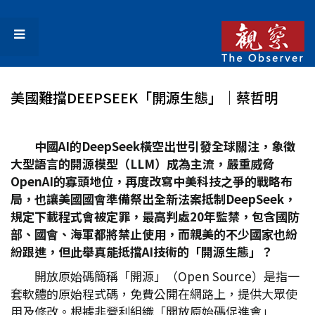
美國難擋DEEPSEEK「開源生態」│蔡哲明
中國AI
的DeepSeek
橫空出世引發全球關注，象徵
大型語言的開源模型（LLM
）成為主流，嚴重威脅
OpenAI
的寡頭地位，再度改寫中美科技之爭的戰略布
局，也讓美國國會準備祭出全新法案抵制DeepSeek
，
規定下載程式會被定罪，最高判處20
年監禁，包含國防
部、國會、海軍都將禁止使用，而親美的不少國家也紛
紛跟進，但此舉真能抵擋AI
技術的「開源生態」？
開放原始碼簡稱「開源」（Open Source）是指一
套軟體的原始程式碼，免費公開在網路上，提供大眾使
用及修改。根據非營利組織「開放原始碼促進會」