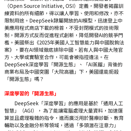
（Open Source Initiative, OSI）定義，開發者揭露訓
練資料的所有細節，得以讓人學習、使用和修改，亦不
限制用途。DeepSeek隸屬開放的AI模型，迅速登上中
美應用程式商店下載的榜首，不受封閉模式的技術限
制，開源方式反而促進程式創新，降低開發AI的競爭門
檻。美國祭出《2025年美國人工智慧能力與中國脫鉤法
案》，要在AI領域徹底排除中國，若有人與中國大陸官
方、大學或實驗室合作，可能會被指控違法。在
DeepSeek深度學習「開源生態」、「AI蒸餾」背後的
商業布局及中國突圍「大院高牆」下，美國還能扼殺
「開源生態」嗎？
深度學習的「開源生態」
DeepSeek「深度學習」的應用是基於「通用人工
智慧」（AGI）， 為了能讓電腦處理大量資料，加速運
算並且處理複雜的指令，進而廣泛用於醫療診斷、教育
輔助以及金融分析等領域，透過「多頭潛在注意力」