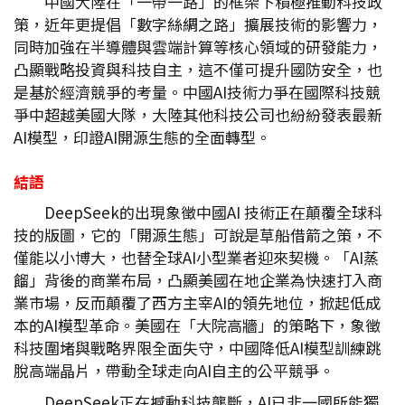
中國大陸在「一帶一路」的框架下積極推動科技政
策，近年更提倡「數字絲綢之路」擴展技術的影響力，
同時加強在半導體與雲端計算等核心領域的研發能力，
凸顯戰略投資與科技自主，這不僅可提升國防安全，也
是基於經濟競爭的考量。中國AI技術力爭在國際科技競
爭中超越美國大隊，大陸其他科技公司也紛紛發表最新
AI模型，印證AI開源生態的全面轉型。
結語
DeepSeek的出現象徵中國AI 技術正在顛覆全球科
技的版圖，它的「開源生態」可說是草船借箭之策，不
僅能以小博大，也替全球AI小型業者迎來契機。「AI蒸
餾」背後的商業布局，凸顯美國在地企業為快速打入商
業市場，反而顛覆了西方主宰AI的領先地位，掀起低成
本的AI模型革命。美國在「大院高牆」的策略下，象徵
科技圍堵與戰略界限全面失守，中國降低AI模型訓練跳
脫高端晶片，帶動全球走向AI自主的公平競爭。
DeepSeek正在撼動科技壟斷，AI已非一國所能獨