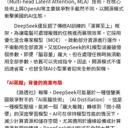
（Multi-head Latent Attention, MLA）技術，在核心
技術上與OpenAI等主要競爭對手截然不同，以開源模式
衝擊美國的AI生態。
DeepSeek還反超了傳統AI訓練的「演算至上」框
架，為讓電腦可處理複雜的任務進而展現效率，它採用
優化混合專家模型（MOE），啟動部分資源進行運作，
不需動用全部資源。又如DeepSeek的R1模型涵蓋破億
個參數，即便「腦容量」龐大，但在處理任務時無須動
用全部參數，依舊可以完成指令。因此，開源模式不僅
迅速省電，也替全球AI小型業者迎來全新的契機。
「AI
蒸餾」背後的商業布局
《路透社》報導，DeepSeek可能基於一種借鑒美
國競爭對手的「AI蒸餾技術」（AI Distillation），這是
一種模型壓縮，能將一個「龐大複雜」轉移到「微小簡
便」的深度學習模型。AI可在保持模型性能的情況下，
減少計算資源和儲存空間，尤其適用於邊緣設備或計算
資源有限的情境。DeepSeek的AI程式在全球大量下