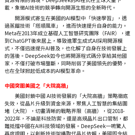
載，象徵AI技術的競爭轉向開源生態的全新時代。
開源模式寄生在美國的AI模型中「快速學習」，透
過蒸餾技術「搭順風車」，進而快速提升自身的能力。
Meta在2013年成立基礎人工智慧研究團隊（FAIR），遭
到ChatGPT後來居上，導致進軍生成式AI採用開源模
式，不僅迅速提升AI普及，也化解了自身在技術發展上
的落後。DeepSeek如今也將開源程式碼分享給其他國
家，不僅打破市場壟斷，同時削弱了美國領先的優勢，
也在全球掀起低成本的AI模型革命。
中國突圍美國之「大院高牆」
美國封鎖中國 AI技術發展的「大院高牆」策略徹底
失效，從晶片升級到資金來源，聚焦人工智慧的集結圍
堵（大院），切畫清晰的戰略界限（高牆），從2018-
2022年，不論是科技防禦，還是高規晶片出口管制，都
難抵擋中國在AI科技領域的發展。DeepSeek一鳴驚人
再度證明，以創新技術架構取代晶片依賴，美國即令結