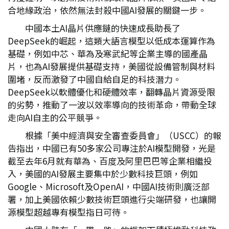
合地緣政治，依然無法封殺中國AI發展的關鍵一步。
中國本土AI晶片供應鏈的快速成長助長了
DeepSeek的崛起，這類大語言模型以低成本運算作為
基礎，例如中芯、華為及寒武紀等企業主導的國產晶
片，也為AI發展提供基礎支持，美國從設備管制與材料
圍堵，反而激發了中國自給自足的科技潛力。
DeepSeek以軟體優化和硬體效率，翻轉晶片資源受限
的劣勢，推動了一波以效率導向的技術革命，帶動全球
走向AI自主的公平競爭。
根據「美中經濟與安全審查委員會」（USCC）的報
告指出，中國已有50多家公司專注於AI模型開發，光是
截至去年6月就有華為、百度及阿里巴巴等企業相繼投
入，美國的AI發展主要集中於少數科技巨頭，例如
Google、Microsoft及OpenAI，中國AI技術則廣泛部
署，加上美國依賴少數技術巨頭進行尖端研發，也讓開
源模型超越專有模型指日可待。