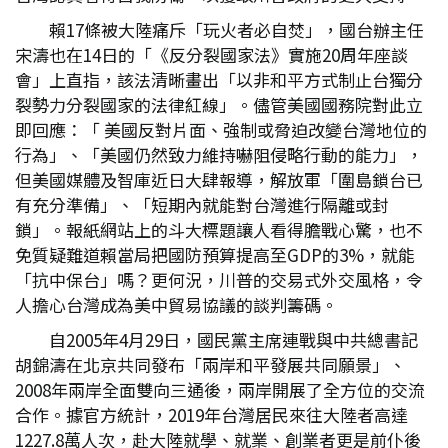
賴17條被大陸痛斥「玩火者必自焚」，國台辦主任
宋濤也在14日的「《反分裂國家法》實施20周年座談
會」上直指，該法清晰畫出「以非和平方式制止台獨分
裂勢力分裂國家的法律紅線」。儘管美國國務院對此立
即回應：「 美國反對片面、強制或脅迫改變台灣地位的
行為」、「美國仍然致力維持嚇阻侵略行動的能力」，
但美國媒體及智庫近日大肆報導，解放軍「圍島鎖台已
有充分準備」、「短期內就能對台灣進行隔離或封
鎖」。報紙網站上的斗大標題讓人看得膽戰心驚，也不
免質疑難道賴當局把國防預算提高至GDP的3%，就能
「抗中保台」嗎？更何況，川普的交易式外交風格，令
人擔心台灣成為美中貿易協議的談判籌碼。
自2005年4月29日，國民黨主席連戰與中共總書記
胡錦濤在北京共同發布「兩岸和平發展共同願景」、
2008年兩岸全面雙向三通後，兩岸開展了全方位的交流
合作。據官方統計，2019年台灣居民來往大陸者高達
1227.8萬人次，赴大陸就學、就業、創業者更是前仆後