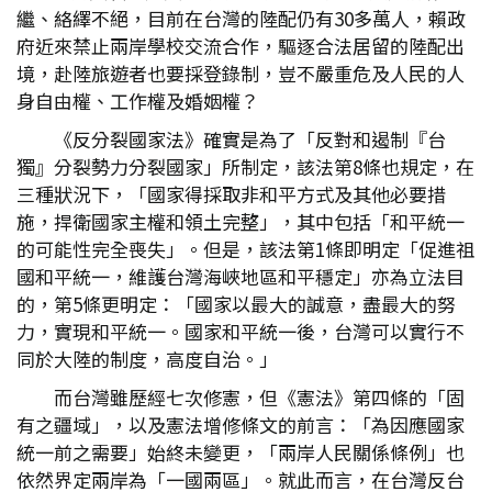
繼、絡繹不絕，目前在台灣的陸配仍有30多萬人，賴政
府近來禁止兩岸學校交流合作，驅逐合法居留的陸配出
境，赴陸旅遊者也要採登錄制，豈不嚴重危及人民的人
身自由權、工作權及婚姻權？
《反分裂國家法》確實是為了「反對和遏制『台
獨』分裂勢力分裂國家」所制定，該法第8條也規定，在
三種狀況下，「國家得採取非和平方式及其他必要措
施，捍衛國家主權和領土完整」，其中包括「和平統一
的可能性完全喪失」。但是，該法第1條即明定「促進祖
國和平統一，維護台灣海峽地區和平穩定」亦為立法目
的，第5條更明定：「國家以最大的誠意，盡最大的努
力，實現和平統一。國家和平統一後，台灣可以實行不
同於大陸的制度，高度自治。」
而台灣雖歷經七次修憲，但《憲法》第四條的「固
有之疆域」，以及憲法增修條文的前言：「為因應國家
統一前之需要」始終未變更，「兩岸人民關係條例」也
依然界定兩岸為「一國兩區」。就此而言，在台灣反台