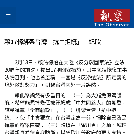
賴17條綁架台灣「抗中拒統」│紀欣
3月13日，賴清德選在大陸《反分裂國家法》立法
20周年的前夕，提出17項國安措施，其中包括恢復軍事
法院審判，他也首度稱「中國是《反滲透法》所定義的
境外敵對勢力」，引起台灣內外一片譁然。
賴此舉顯然有多重目的：（一）為大罷免保駕護
航，希望能罷掉幾個被汙衊成「中共同路人」的藍委，
讓民進黨「全面執政」；（二）綁架台灣「抗中拒
統」，使「事實獨立」在台灣定為一尊，掃除自己及民
進黨的選舉障礙；（三）想搶在「習川會」之前，展現
台灣認真看待自我防衛，以獲取川普政府的更大支持。