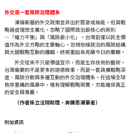
外交是一套風險治理體系
澤倫斯基的外交政策並非出於惡意或無能，但其戰
略過度理想主義化，忽略了國際政治最核心的原則
─「權力平衡」與「風險最小化」。台灣若僅以民主價
值作為外交方略的主要軸心，忽視地緣政治的風險結構
與大國戰略互動的邏輯，終將重蹈烏克蘭今日的覆轍。
外交從來不只是價值宣示，而是生存技術的藝術。
台灣需要的不是更多的道德敘事，而是一套具備戰略深
度、風險分散與多邊互動的外交治理體系。在這場全球
秩序重構的風暴中，唯有理解戰略現實，方能確保真正
的安全與尊嚴。
（作者係立法院助理、奔騰思潮筆者）
附加資訊