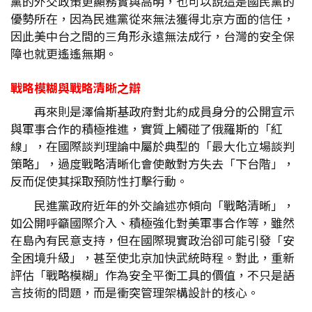
黨的外交政策更顯務實與高明，也可以說這是國民黨的
優勢所在，因為民進黨從來無法獲得北京方面的信任，
因此美中台之間的三角形永遠無法成行，台灣的安全保
障也就更遙遙無期。
戰略模糊與戰略清晰之辯
再來則是澤倫斯基政府對北約成員身分的公開宣示
與軍事合作的積極推進，實質上觸碰了俄羅斯的「紅
線」，在國際談判理論中屬於典型的「最大化立場談判
策略」，過度戰略清晰化會使敵對方失去「下台階」，
反而促使其採取預防性打擊行動。
民進黨政府近年的外交論述亦傾向「戰略清晰」，
如公開呼籲國際介入、積極強化對美軍事合作等，雖然
在島內有民意支持，但在國際現實政治卻可能引發「安
全困境升級」，甚至使北京加快武統時程。對此，重新
評估「戰略模糊」作為安全平衡工具的價值，不只是語
言技術的問題，而是衝突管理架構設計的核心。