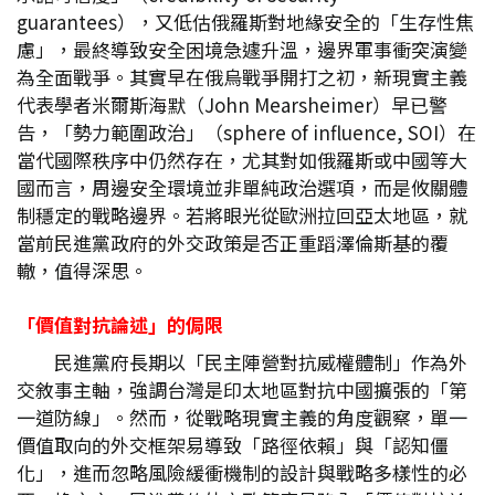
guarantees），又低估俄羅斯對地緣安全的「生存性焦
慮」，最終導致安全困境急遽升溫，邊界軍事衝突演變
為全面戰爭。其實早在俄烏戰爭開打之初，新現實主義
代表學者米爾斯海默（John Mearsheimer）早已警
告，「勢力範圍政治」（sphere of influence, SOI）在
當代國際秩序中仍然存在，尤其對如俄羅斯或中國等大
國而言，周邊安全環境並非單純政治選項，而是攸關體
制穩定的戰略邊界。若將眼光從歐洲拉回亞太地區，就
當前民進黨政府的外交政策是否正重蹈澤倫斯基的覆
轍，值得深思。
「價值對抗論述」的侷限
民進黨府長期以「民主陣營對抗威權體制」作為外
交敘事主軸，強調台灣是印太地區對抗中國擴張的「第
一道防線」。然而，從戰略現實主義的角度觀察，單一
價值取向的外交框架易導致「路徑依賴」與「認知僵
化」，進而忽略風險緩衝機制的設計與戰略多樣性的必