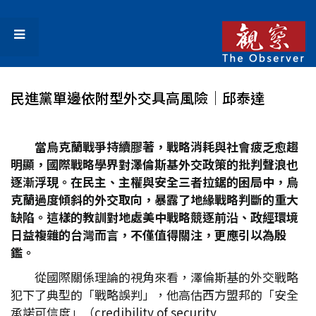
民進黨單邊依附型外交具高風險│邱泰達
當烏克蘭戰爭持續膠著，戰略消耗與社會疲乏愈趨
明顯，國際戰略學界對澤倫斯基外交政策的批判聲浪也
逐漸浮現。在民主、主權與安全三者拉鋸的困局中，烏
克蘭過度傾斜的外交取向，暴露了地緣戰略判斷的重大
缺陷。這樣的教訓對地處美中戰略競逐前沿、政經環境
日益複雜的台灣而言，不僅值得關注，更應引以為殷
鑑。
從國際關係理論的視角來看，澤倫斯基的外交戰略
犯下了典型的「戰略誤判」，他高估西方盟邦的「安全
承諾可信度」（credibility of security