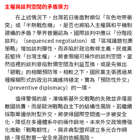
主權與談判空間的矛盾張力
在上述情況下，台灣若日後面對類似「灰色地帶衝
突」或「半熱戰危機」，是否也將陷入主權與和平機制
建構的矛盾？學界普遍認為，國際談判中應以「分階段
談判」（sequenced negotiation）或「區域議題包裹
策略」增加談判彈性，而非陷於政治教條主義。民進黨
若堅持「台灣主權」，將會限縮可操作的談判空間，當
然這裡的談判意指對價空間及利益互換，或是先做出
「避戰」的相關預防等。相較之下，國民黨主張透過某
種模糊形式的政治共識維持穩定，實為「預防性外交」
（preventive diplomacy）的一環。
值得警惕的是，澤倫斯基外交戰略的失敗並非僅是
敵國挑釁，而是歐洲戰略自主下的結構性風險。若繼續
採取單邊依附型外交，將使得國際空間進一步被安全
化，降低在多邊體系中的操作餘地。未來外交政策應強
化推動「戰略韌性」，與非典型盟邦建立多元合作網
絡，降低對單一安全來源的依賴風險。