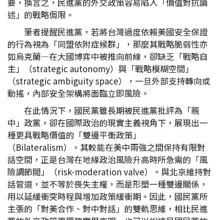
要，換言之，民進黨的外交政策容易陷入「價值對抗論
述」的戰略侷限。
筆者提醒民進黨，若將台灣過度依賴美國安全保證
的行為視為「同盟依附症候群」，那麼其戰略脆弱性亦
如烏克蘭—在大國博弈中被推向前線，卻缺乏「戰略自
主」（strategic autonomy）與「戰略模糊空間」
（strategic ambiguity space），一旦外部支持轉向或
動搖，內部安全架構將面臨立即風險。
在此情況下，國民黨雖長期被民進黨批評為「親
中」政黨，卻在國際政治的現實主義視角下，展現出一
種更具戰略價值的「雙邊平衡政策」
（Bilateralism）。其較能在美中兩強之間保持有限對
話空間，正是台灣在地緣政治風險升高時所急需的「風
險調節閥」（risk-moderation valve）。與北京維持對
話管道，並不等於喪失主權，而是形塑一種雙邊關係，
用以延緩衝突時程與增加政策緩衝期。因此，國民黨所
主張的「對美合作、對中對話」的雙軌思維，相比民進