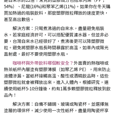
54%）、尼龍(16%)和聚苯乙烯(11%)。如果你在冬天購
買加熱過的瓶裝飲料，那麼塑膠微粒釋放的速度更快，
甚至高出數倍。
解決方案：只喝煮沸過的自來水，盡量避免瓶裝
水。若家庭經濟許可，可以搭配優質濾水器，但並非必
要，台灣自來水已經很好了，煮沸後更可以降塑膠微
粒。避免將塑膠水瓶長時間暴露於高溫，如車內或陽光
直射處，最好不要使用塑膠水瓶。
咖啡杯與外帶飲料哪個較安全？
外面賣的熱咖啡或
熱茶紙杯內層塗有塑膠薄膜（如聚乙烯 PE），用來防止
液體滲漏。當紙杯接觸高溫、酸性或酒精飲品時，這些
塑膠微粒就會被釋放出來，進入人體內。根據研究，連
續使用紙杯5-10分鐘後，約有1萬多顆塑膠微粒釋放到飲
品內！
解決方案：自備不鏽鋼、玻璃或陶瓷杯，並選擇無
塗層的環保杯。減少使用一次性紙杯，盡量用陶瓷杯享