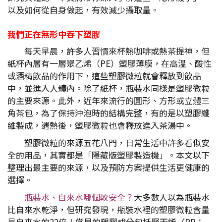
以及如何從自身做起，有效減少攝取量。
我們正在無形中吞下塑膠
每天早晨，許多人習慣來杯熱咖啡或熱茶提神，但
紙杯內層有一層聚乙烯（PE）塑膠薄膜，在高溫、酸性
或酒精飲品的作用下，這些塑膠微粒就會釋放到飲品
中，並進入人體內。除了紙杯，瓶裝水同樣是塑膠微粒
的主要來源。此外，近年來流行的圓形、方形或立體三
角茶包，為了保持沖泡時的結構完整，有的是以塑膠纖
維製成，遇熱後，塑膠微粒也會釋放進入茶湯中。
塑膠微粒的來源五花八門，日常生活中許多看似安
全的用品，其實都是「隱藏版塑膠製造機」。本文以下
整理出最主要的來源，以及預防方案提供生活更健康的
選擇。
瓶裝水、自來水哪個較安全？
大多數人以為瓶裝水
比自來水乾淨，但研究發現，瓶裝水裡的塑膠微粒含量
是自來水的22倍！常見的塑膠成分包括聚丙烯（PP；