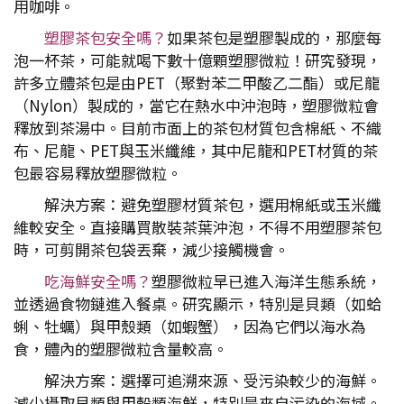
用咖啡。
塑膠茶包安全嗎？
如果茶包是塑膠製成的，那麼每
泡一杯茶，可能就喝下數十億顆塑膠微粒！研究發現，
許多立體茶包是由PET（聚對苯二甲酸乙二酯）或尼龍
（Nylon）製成的，當它在熱水中沖泡時，塑膠微粒會
釋放到茶湯中。目前市面上的茶包材質包含棉紙、不織
布、尼龍、PET與玉米纖維，其中尼龍和PET材質的茶
包最容易釋放塑膠微粒。
解決方案：避免塑膠材質茶包，選用棉紙或玉米纖
維較安全。直接購買散裝茶葉沖泡，不得不用塑膠茶包
時，可剪開茶包袋丟棄，減少接觸機會。
吃海鮮安全嗎？
塑膠微粒早已進入海洋生態系統，
並透過食物鏈進入餐桌。研究顯示，特別是貝類（如蛤
蜊、牡蠣）與甲殼類（如蝦蟹），因為它們以海水為
食，體內的塑膠微粒含量較高。
解決方案：選擇可追溯來源、受污染較少的海鮮。
減少攝取貝類與甲殼類海鮮，特別是來自污染的海域。