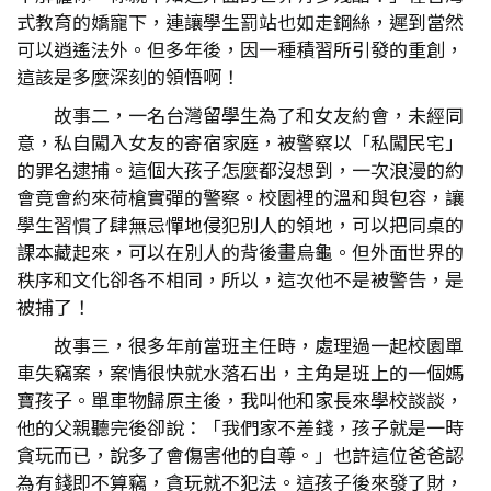
式教育的嬌寵下，連讓學生罰站也如走鋼絲，遲到當然
可以逍遙法外。但多年後，因一種積習所引發的重創，
這該是多麼深刻的領悟啊！
故事二，一名台灣留學生為了和女友約會，未經同
意，私自闖入女友的寄宿家庭，被警察以「私闖民宅」
的罪名逮捕。這個大孩子怎麼都沒想到，一次浪漫的約
會竟會約來荷槍實彈的警察。校園裡的溫和與包容，讓
學生習慣了肆無忌憚地侵犯別人的領地，可以把同桌的
課本藏起來，可以在別人的背後畫烏龜。但外面世界的
秩序和文化卻各不相同，所以，這次他不是被警告，是
被捕了！
故事三，很多年前當班主任時，處理過一起校園單
車失竊案，案情很快就水落石出，主角是班上的一個媽
寶孩子。單車物歸原主後，我叫他和家長來學校談談，
他的父親聽完後卻說：「我們家不差錢，孩子就是一時
貪玩而已，說多了會傷害他的自尊。」也許這位爸爸認
為有錢即不算竊，貪玩就不犯法。這孩子後來發了財，