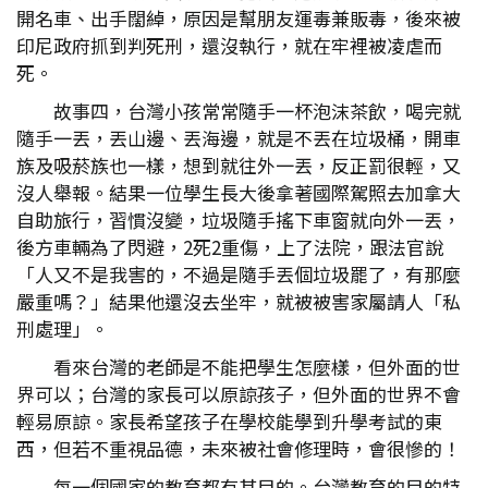
開名車、出手闊綽，原因是幫朋友運毒兼販毒，後來被
印尼政府抓到判死刑，還沒執行，就在牢裡被凌虐而
死。
故事四，台灣小孩常常隨手一杯泡沫茶飲，喝完就
隨手一丟，丟山邊、丟海邊，就是不丟在垃圾桶，開車
族及吸菸族也一樣，想到就往外一丟，反正罰很輕，又
沒人舉報。結果一位學生長大後拿著國際駕照去加拿大
自助旅行，習慣沒變，垃圾隨手搖下車窗就向外一丟，
後方車輛為了閃避，2死2重傷，上了法院，跟法官說
「人又不是我害的，不過是隨手丟個垃圾罷了，有那麼
嚴重嗎？」結果他還沒去坐牢，就被被害家屬請人「私
刑處理」。
看來台灣的老師是不能把學生怎麼樣，但外面的世
界可以；台灣的家長可以原諒孩子，但外面的世界不會
輕易原諒。家長希望孩子在學校能學到升學考試的東
西，但若不重視品德，未來被社會修理時，會很慘的！
每一個國家的教育都有其目的。台灣教育的目的特