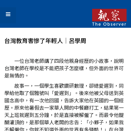
台灣教育害慘了年輕人│呂學周
一位台灣老師講了四段他親身經歷的小故事，說明
台灣老師在學校是不能把孩子怎麼樣，但外面的世界可
是無情的。
故事一，一個學生喜歡鑽研數理，卻總愛遲到，同
學給他取了個雅號叫「愛遲到」。後來他被父母送到英
國念高中，有一次他回國，告訴大家他在英國的一個經
歷。原來他暑假去一家華人開的中餐廳打工，結果第一
天上班就遲到五分鐘，於是直接被解僱了。而最令他醍
醐灌頂的，是那個華人老闆的忠告：「小夥子，如果我
不解僱你，你就不知道外面的世界有多殘酷！」在台灣