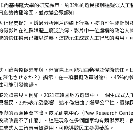
，卡內基梅隆大學的研究顯示，約32%的選民接觸過疑似人工
訊息的傳播範圍，並改變公眾認知。
人化程度提升。透過分析用戶的線上行為，技術可生成針對特定
的假影片在社群媒體上廣泛流傳，影片中一位虛構的政治人
成的信任損害已難以逆轉，這顯示生成式人工智慧的濫用，
，雖看似促進參與，但實際上可能扭曲動機並侵蝕信任。日本綜
義を深化させるか？）顯示，在一項模擬政策討論中，45%的
性可能引發懷疑。
縱公眾意見。例如，2021年韓國地方選舉中，一個生成式人
0萬選民，23%表示受影響。這不僅扭曲了選舉公平性，還讓
意願便會下降。皮尤研究中心（Pew Research Cent
投票改變不了什麼」。這種現象在多個國家均有類似表現，例如
生成式人工智慧若被濫用，可能導致民主參與萎縮。