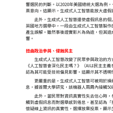
響選民的判斷。以2020年美國總統大選為例
票意向。這顯示，生成式人工智慧能放大虛假
此外，生成式人工智慧還使虛假訊息的個
英國地方選舉中，一段由生成式人工智慧製作
產生誤解。雖然事後證實影片為偽造，但其造
響。
扭曲政治參與、侵蝕民主
生成式人工智慧改變了民眾參與政治的方式
《人工智慧會深化民主嗎？》（AIは民主主
認為其可能受技術偏見影響。這顯示其不透明
更嚴重的是，生成式人工智慧可被用於操
息，據首爾大學研究，該機器人兩周內接觸5
此外，當民眾對資訊真實性失去信心時，參與的
觸到虛假訊息而對選舉感到倦怠，甚至認為「
懷疑線上資訊的真實性，選擇放棄投票，顯示