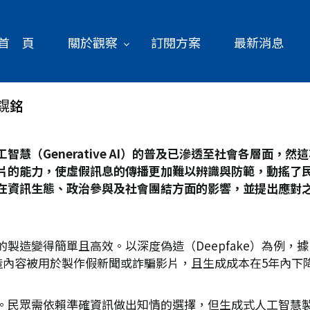
首 頁
關於觀察
訂閱方案
最新消息
鎤銘
Generative AI
）的普及已滲透至社會各層面，然這
片的能力，使虛假訊息的傳播更加難以辨識與防範，動搖了
在資訊生態、政治參與及社會團結方面的影響，並提出應對
變得簡單且高效。以深度偽造（Deepfake）為例，據《麻省
深度偽造內容被用於製作假新聞或詐騙影片，且生成成本在5年內
。民眾需依賴準確資訊做出知情的選擇，但生成式人工智慧