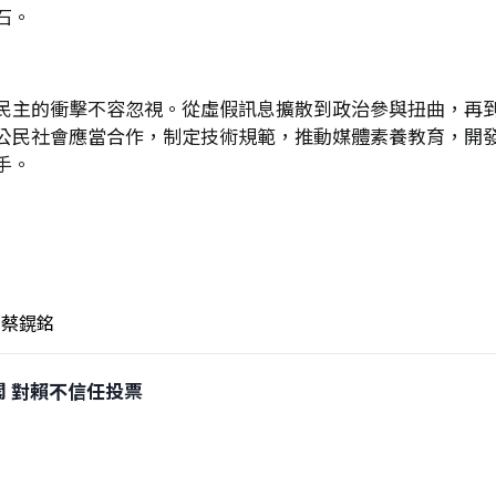
石。
民主的衝擊不容忽視。從虛假訊息擴散到政治參與扭曲，再
公民社會應當合作，制定技術規範，推動媒體素養教育，開
手。
）
蔡鎤銘
倒閣 對賴不信任投票