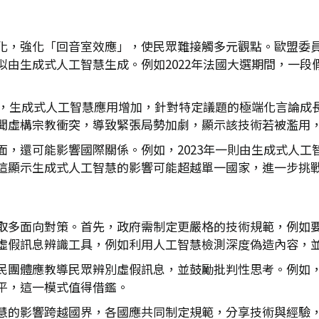
，強化「回音室效應」，使民眾難接觸多元觀點。歐盟委員會2
似由生成式人工智慧生成。例如2022年法國大選期間，一
示，生成式人工智慧應用增加，針對特定議題的極端化言論成長4
聞虛構宗教衝突，導致緊張局勢加劇，顯示該技術若被濫用
面，還可能影響國際關係。例如，2023年一則由生成式人工
這顯示生成式人工智慧的影響可能超越單一國家，進一步挑
取多面向對策。首先，政府需制定更嚴格的技術規範，例如
虛假訊息辨識工具，例如利用人工智慧檢測深度偽造內容，
民團體應教導民眾辨別虛假訊息，並鼓勵批判性思考。例如
平，這一模式值得借鑑。
慧的影響跨越國界，各國應共同制定規範，分享技術與經驗