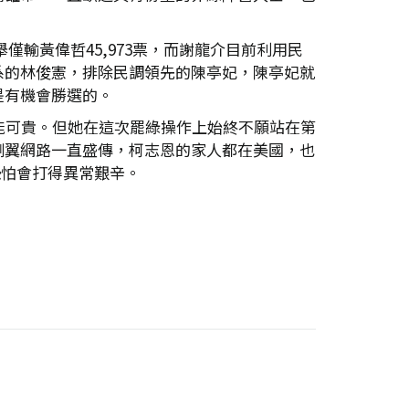
僅輸黃偉哲45,973票，而謝龍介目前利用民
系的林俊憲，排除民調領先的陳亭妃，陳亭妃就
是有機會勝選的。
能可貴。但她在這次罷綠操作上始終不願站在第
側翼網路一直盛傳，柯志恩的家人都在美國，也
恐怕會打得異常艱辛。