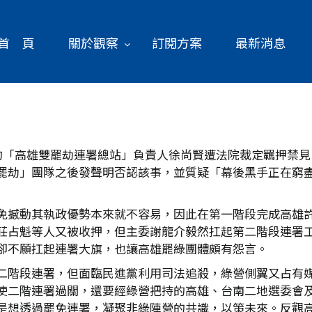
首 頁
關於觀察
訂閱方案
最新消息
的「高雄雙罷劫連署總站」負責人徐尚賢遭法院裁定羈押禁見
罷劫」團隊之後發聲明否認該事，並質疑「幕後黑手正在窮
免撼動其執政優勢本來就不容易，因此在第一階段完成高雄
莊占魁等人又被收押，但主委謝龍介毅然扛起第二階段連署
卻不願扛起連署大旗，也讓高雄罷綠團體頗有怨言。
二階段連署，但面臨民進黨利用司法追殺，綠營側翼又占有媒體
使二階連署過關，還要經綠營把持的高雄、台南二地選委會
是想透過罷免連署，凝聚非綠陣營的共識，以策未來。反觀