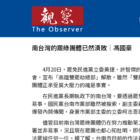
南台灣的罷綠團體已然潰敗│馮國豪
4月20日，罷免民進黨立委黃捷、許智傑
會，宣布「高雄雙罷劫總部」解散。雖然「雙
團體正承受莫大壓力的確是事實。
在民進黨長期執政下的南台灣，要透過罷
易事。國民黨台南市黨部雖然被搜索，副主委
爆發內鬨傳聞，身兼市黨部主委的立委柯志恩
儘管目前南台灣罷綠團體仍在努力推動第
署並非易事，況且現在罷團也都心知肚明，即
法罷掉任何一位。據了解，台南市目前的作法