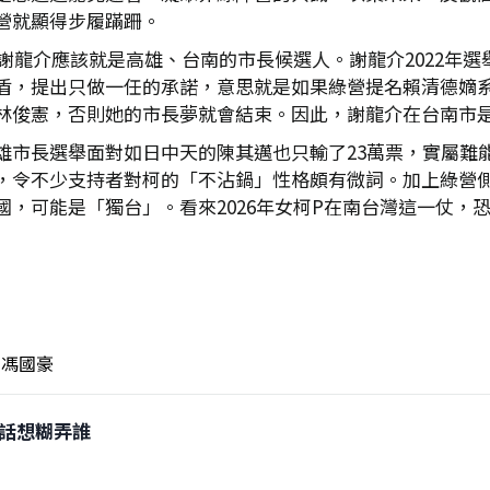
營就顯得步履蹣跚。
謝龍介應該就是高雄、台南的市長候選人。謝龍介2022年選舉
盾，提出只做一任的承諾，意思就是如果綠營提名賴清德嫡
林俊憲，否則她的市長夢就會結束。因此，謝龍介在台南市
雄市長選舉面對如日中天的陳其邁也只輸了23萬票，實屬難
，令不少支持者對柯的「不沾鍋」性格頗有微詞。加上綠營
，可能是「獨台」。看來2026年女柯P在南台灣這一仗，
馮國豪
0講話想糊弄誰