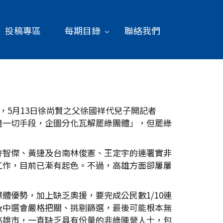
投稿專區
每期目錄
聯絡我們
，5月13日徐尚賢之父徐國祥代兒子開記者
盡一切手段，企圖分化瓦解罷綠團體」，但罷綠
許智傑、黃捷及台南林俊憲、王定宇的連署實非
工作，目前已漸有起色。不過，高雄方面卻屢屢
優勢，加上缺乏奧援，要完成公民數1/10連
及中選會嚴格把關、挑剔篩選，最後可能根本無
高雄市，一直缺乏具有份量的非綠陣營人士，包