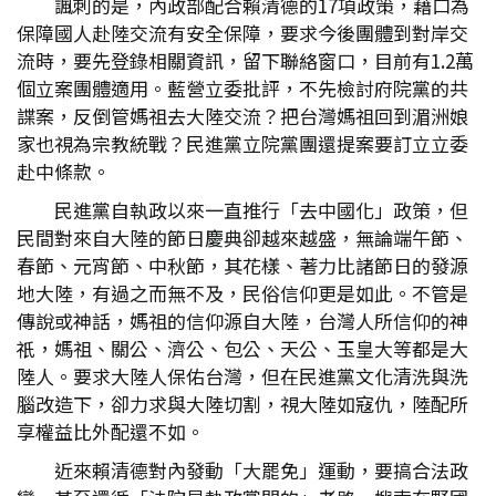
諷刺的是，內政部配合賴清德的17項政策，藉口為
保障國人赴陸交流有安全保障，要求今後團體到對岸交
流時，要先登錄相關資訊，留下聯絡窗口，目前有1.2萬
個立案團體適用。藍營立委批評，不先檢討府院黨的共
諜案，反倒管媽祖去大陸交流？把台灣媽祖回到湄洲娘
家也視為宗教統戰？民進黨立院黨團還提案要訂立立委
赴中條款。
民進黨自執政以來一直推行「去中國化」政策，但
民間對來自大陸的節日慶典卻越來越盛，無論端午節、
春節、元宵節、中秋節，其花樣、著力比諸節日的發源
地大陸，有過之而無不及，民俗信仰更是如此。不管是
傳說或神話，媽祖的信仰源自大陸，台灣人所信仰的神
祇，媽祖、關公、濟公、包公、天公、玉皇大等都是大
陸人。要求大陸人保佑台灣，但在民進黨文化清洗與洗
腦改造下，卻力求與大陸切割，視大陸如寇仇，陸配所
享權益比外配還不如。
近來賴清德對內發動「大罷免」運動，要搞合法政