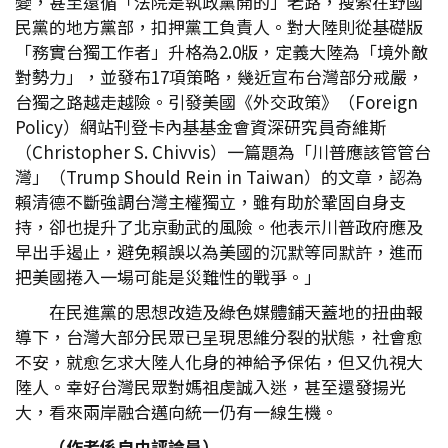
變，甚至還循「法院是執政黨開的」老路，搜索在野國
民黨的地方黨部，扣押黨工負責人。對大陸則從基礎版
「務實台獨工作者」升格為2.0版，定義大陸為「境外敵
對勢力」，並發布17項策略，幾近宣布台灣部分戒嚴，
台獨之路越走越險。引發美國《外交政策》（Foreign
Policy）網站刊登卡內基基金會資深研究員奇維斯
（Christopher S. Chivvis）一篇題為「川普應該管管台
灣」（Trump Should Rein in Taiwan）的文章，認為
賴清德不斷強調台灣主權獨立，雖有助於鞏固自身支
持，卻也提升了北京動武的風險。他表示川普政府應及
早出手遏止，避免賴誤以為美國的沉默等同默許，進而
把美國捲入一場可能是災難性的戰爭。」
在民進黨的思想改造及綠色媒體鋪天蓋地的扭曲報
導下，台灣大部分民眾已呈現思維分裂的狀態，社會愈
不安，就愈乞求大陸人化身的神給予保佑，但又仇視大
陸人。幸好台灣民眾對媽祖虔誠入迷，甚至還發揚光
大，看來兩岸融合邁向統一仍有一線生機。
（作者係自由評論員）