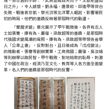
境。鄧世昌的手跡：「武將宣威自天而下、文臣紀盛如
日之升」，令人感懷。劉永福、唐景崧、邱逢甲等保台
失敗，戰後袁世凱、黎元洪等北洋軍人崛起，影響著民
初的時局，他們的墨蹟反映著那個時代的動盪。
「覺醒求變」單元展示了甲午戰敗後，各界有志人
士如張謇、康有為、嚴復，梁啟超等的墨蹟，是那個時
代強國求變風潮的寫照。康有為、梁啟超等帶領各省舉
人「公車上書」，反對割台，且日後成為「戊戌變法」
的推動者。張謇等創辦實業，工商救國；嚴復、吳汝綸
等則辦學以啟民智。甲午戰敗、割地賠款的恥辱，刺激
了中國在政治、經濟乃至文化、教育等人各方面全面變
革。名人們的墨蹟是那個時代的反響。