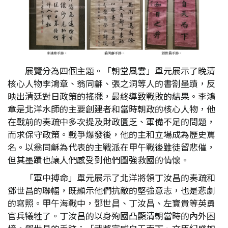
展覽分為四個主題。「朝堂風雲」單元展示了晚清
核心人物李鴻章、翁同龢、張之洞等人的書劄墨蹟，反
映出清廷對日政策的搖擺，最終導致戰敗的結果。李鴻
章是北洋水師的主要創建者和當時朝政的核心人物，他
在戰前的奏疏中多次提及財政匱乏、軍備不足的問題，
而求保守政策。戰爭爆發後，他的主和立場成為歷史罵
名。以翁同龢為代表的主戰派在甲午戰後雖徒留悲催，
但其墨蹟也讓人們感受到他們圖強救國的情懷。
「軍中搏命」單元展示了北洋將領丁汝昌的奏疏和
鄧世昌的聯幅，既顯示他們抗敵的堅強意志，也是悲劇
的寫照。甲午海戰中，鄧世昌、丁汝昌、左寶貴等英勇
官兵犧牲了。丁汝昌的以身殉國凸顯清朝當時的內外困