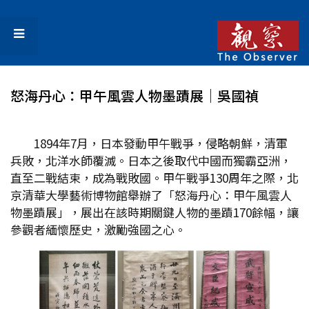
怒海丹心：甲午風雲人物墨蹟展│吳國禎
1894年7月，日本發動甲午戰爭，侵略朝鮮，清軍
兵敗，北洋水師覆滅。日本之後取代中國而獨霸亞洲，
直至二戰結束，成為戰敗國。甲午戰爭130周年之際，北
京清華大學藝術博物館舉辦了「怒海丹心：甲午風雲人
物墨蹟展」，展出在該時期關鍵人物的墨蹟170餘幅，讓
參觀者緬懷歷史，激勵強國之心。