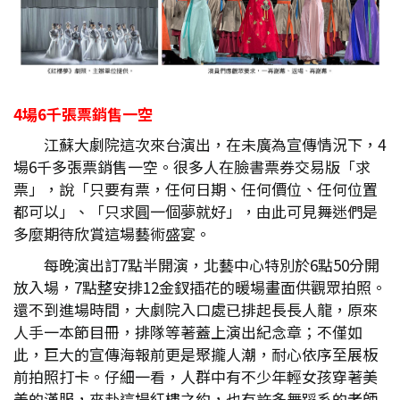
4
場6
千張票銷售一空
江蘇大劇院這次來台演出，在未廣為宣傳情況下，4
場6千多張票銷售一空。很多人在臉書票券交易版「求
票」，說「只要有票，任何日期、任何價位、任何位置
都可以」、「只求圓一個夢就好」，由此可見舞迷們是
多麼期待欣賞這場藝術盛宴。
每晚演出訂7點半開演，北藝中心特別於6點50分開
放入場，7點整安排12金釵插花的暖場畫面供觀眾拍照。
還不到進場時間，大劇院入口處已排起長長人龍，原來
人手一本節目冊，排隊等著蓋上演出紀念章；不僅如
此，巨大的宣傳海報前更是聚攏人潮，耐心依序至展板
前拍照打卡。仔細一看，人群中有不少年輕女孩穿著美
美的漢服，來赴這場紅樓之約，也有許多舞蹈系的老師