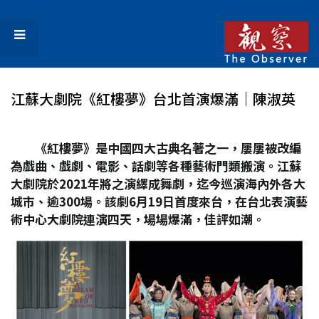
江蘇大劇院《紅樓夢》台北首演爆滿│陳淑英
《紅樓夢》是中國四大古典名著之一，屢屢被改編
為戲曲、戲劇、電影、話劇等各種藝術門類搬演。江蘇
大劇院於2021
年將之演繹成舞劇，迄今巡演海內外各大
城市、逾300
場。該劇6
月19
日首度來台，在台北表演藝
術中心大劇院連演四天，場場爆滿，佳評如潮。