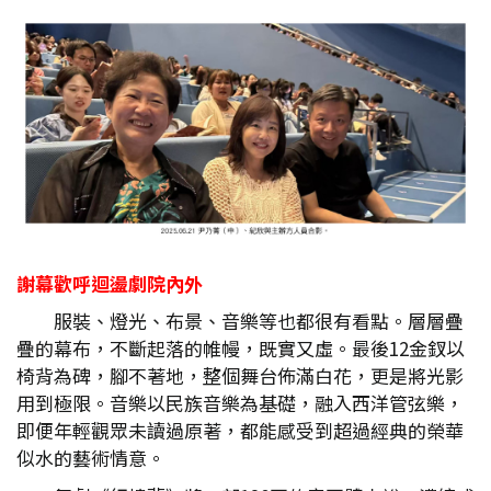
謝幕歡呼迴盪劇院內外
服裝、燈光、布景、音樂等也都很有看點。層層疊
疊的幕布，不斷起落的帷幔，既實又虛。最後12金釵以
椅背為碑，腳不著地，整個舞台佈滿白花，更是將光影
用到極限。音樂以民族音樂為基礎，融入西洋管弦樂，
即便年輕觀眾未讀過原著，都能感受到超過經典的榮華
似水的藝術情意。