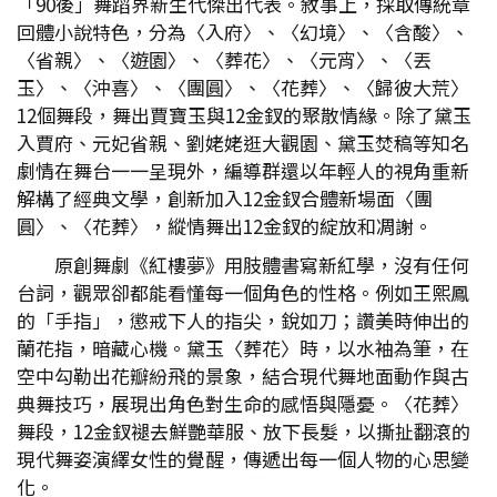
「90後」舞蹈界新生代傑出代表。敘事上，採取傳統章
回體小說特色，分為〈入府〉、〈幻境〉、〈含酸〉、
〈省親〉、〈遊園〉、〈葬花〉、〈元宵〉、〈丟
玉〉、〈沖喜〉、〈團圓〉、〈花葬〉、〈歸彼大荒〉
12個舞段，舞出賈寶玉與12金釵的聚散情緣。除了黛玉
入賈府、元妃省親、劉姥姥逛大觀園、黛玉焚稿等知名
劇情在舞台一一呈現外，編導群還以年輕人的視角重新
解構了經典文學，創新加入12金釵合體新場面〈團
圓〉、〈花葬〉，縱情舞出12金釵的綻放和凋謝。
原創舞劇《紅樓夢》用肢體書寫新紅學，沒有任何
台詞，觀眾卻都能看懂每一個角色的性格。例如王熙鳳
的「手指」，懲戒下人的指尖，銳如刀；讚美時伸出的
蘭花指，暗藏心機。黛玉〈葬花〉時，以水袖為筆，在
空中勾勒出花瓣紛飛的景象，結合現代舞地面動作與古
典舞技巧，展現出角色對生命的感悟與隱憂。〈花葬〉
舞段，12金釵褪去鮮艷華服、放下長髮，以撕扯翻滾的
現代舞姿演繹女性的覺醒，傳遞出每一個人物的心思變
化。