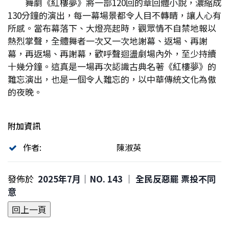
舞劇《紅樓夢》將一部120回的章回體小說，濃縮成
130分鐘的演出，每一幕場景都令人目不轉睛，讓人心有
所感。當布幕落下、大燈亮起時，觀眾情不自禁地報以
熱烈掌聲，全體舞者一次又一次地謝幕、返場、再謝
幕，再返場、再謝幕，歡呼聲迴盪劇場內外，至少持續
十幾分鐘。這真是一場再次認識古典名著《紅樓夢》的
難忘演出，也是一個令人難忘的，以中華傳統文化為傲
的夜晚。
附加資訊
作者:
陳淑英
發佈於
2025年7月｜NO. 143 │ 全民反惡罷 票投不同
意