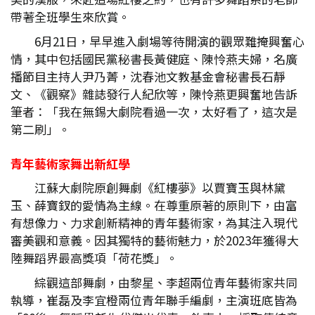
帶著全班學生來欣賞。
6月21日，早早進入劇場等待開演的觀眾難掩興奮心
情，其中包括國民黨秘書長黃健庭、陳怜燕夫婦，名廣
播節目主持人尹乃菁，沈春池文教基金會秘書長石靜
文、《觀察》雜誌發行人紀欣等，陳怜燕更興奮地告訴
筆者：「我在無錫大劇院看過一次，太好看了，這次是
第二刷」。
青年藝術家舞出新紅學
江蘇大劇院原創舞劇《紅樓夢》以賈寶玉與林黛
玉、薛寶釵的愛情為主線。在尊重原著的原則下，由富
有想像力、力求創新精神的青年藝術家，為其注入現代
審美觀和意義。因其獨特的藝術魅力，於2023年獲得大
陸舞蹈界最高獎項「荷花獎」。
綜觀這部舞劇，由黎星、李超兩位青年藝術家共同
執導，崔磊及李宜橙兩位青年聯手編劇，主演班底皆為