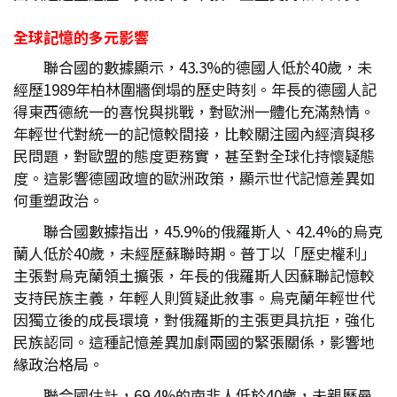
全球記憶的多元影響
聯合國的數據顯示，43.3%的德國人低於40歲，未
經歷1989年柏林圍牆倒塌的歷史時刻。年長的德國人記
得東西德統一的喜悅與挑戰，對歐洲一體化充滿熱情。
年輕世代對統一的記憶較間接，比較關注國內經濟與移
民問題，對歐盟的態度更務實，甚至對全球化持懷疑態
度。這影響德國政壇的歐洲政策，顯示世代記憶差異如
何重塑政治。
聯合國數據指出，45.9%的俄羅斯人、42.4%的烏克
蘭人低於40歲，未經歷蘇聯時期。普丁以「歷史權利」
主張對烏克蘭領土擴張，年長的俄羅斯人因蘇聯記憶較
支持民族主義，年輕人則質疑此敘事。烏克蘭年輕世代
因獨立後的成長環境，對俄羅斯的主張更具抗拒，強化
民族認同。這種記憶差異加劇兩國的緊張關係，影響地
緣政治格局。
聯合國估計，69.4%的南非人低於40歲，未親歷曼