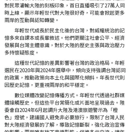
對民眾灌輸大陸的刻板印象，首日直播吸引了27萬人同
時上線，顯示年輕世代對大陸很好奇，可能會掀起更多
兩岸的互動與認知轉變。
年輕世代成長於民主化後的台灣，對威權統治的記
憶多來自課本或長輩敘述。他們更關注社會公平、經濟
發展與台灣主體意識，對於大陸的歷史主張與政治壓力
多持懷疑態度。
這種世代記憶的差異影響著台灣的政治格局。年輕
選民在2020年與2024年選舉中，傾向支持強調台灣認同
的政黨，推動政策向本土化與國際化傾斜。年長世代則
因歷史記憶，更重視兩岸的和平穩定。
數位媒體改變記憶傳播方式。年輕世代透過社群媒
體接觸歷史，但這些平台常簡化或片面地呈現過去。陸
委會自2024年6月起調升大陸及港澳旅遊警示為「橙
色」燈號，建議國人避免非必要旅行，限制了台灣人民
對大陸經濟發展的了解，導致記憶斷裂，強化政治宣傳
的影響。兩岸唯有放下意識形態，促進多元交流，讓年