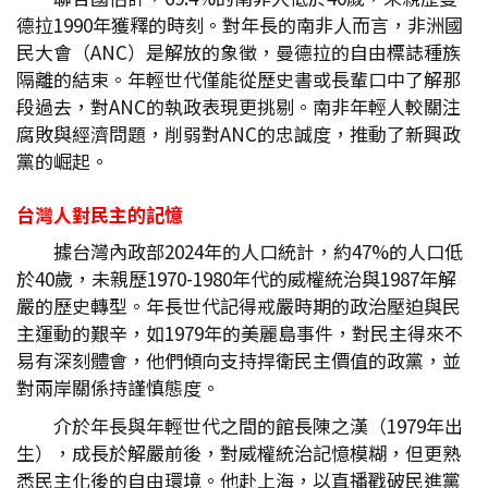
德拉1990年獲釋的時刻。對年長的南非人而言，非洲國
民大會（ANC）是解放的象徵，曼德拉的自由標誌種族
隔離的結束。年輕世代僅能從歷史書或長輩口中了解那
段過去，對ANC的執政表現更挑剔。南非年輕人較關注
腐敗與經濟問題，削弱對ANC的忠誠度，推動了新興政
黨的崛起。
台灣人對民主的記憶
據台灣內政部2024年的人口統計，約47%的人口低
於40歲，未親歷1970-1980年代的威權統治與1987年解
嚴的歷史轉型。年長世代記得戒嚴時期的政治壓迫與民
主運動的艱辛，如1979年的美麗島事件，對民主得來不
易有深刻體會，他們傾向支持捍衛民主價值的政黨，並
對兩岸關係持謹慎態度。
介於年長與年輕世代之間的館長陳之漢（1979年出
生），成長於解嚴前後，對威權統治記憶模糊，但更熟
悉民主化後的自由環境。他赴上海，以直播戳破民進黨