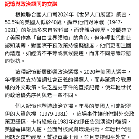
記憶與政治認同的交融
根據聯合國人口司2024年《世界人口展望》調查，
50.5%的美國人低於40歲，顯示他們對冷戰（1947-
1991）的記憶多來自教科書，而非親身經歷。冷戰確立
了美國作為「自由世界領袖」的角色，但年輕世代對此
認知淡薄，對國際干預政策持懷疑態度，他們更關注國
內議題，如經濟不平等或氣候變遷，而非不同意識形態
的對抗。
這種記憶斷層影響政治選擇。2020年美國大選中，
年輕選民支持強調社會正義的候選人，而非延續冷戰思
維的外交政策。缺乏歷史事件的直接記憶，使年輕世代
的政治優先序列與老一輩不同。
個人記憶也塑造政治立場。年長的美國人可能記得
伊朗人質危機（1979-1981），這場事件讓他們對外交政
策更謹慎。卡特總統在1981年的卸任告別演說中強調，
美國需捍衛人權，並面對核武與環境挑戰。年輕世代則
因缺乏這些經歷，質疑軍事干預，並且支持和平外交。