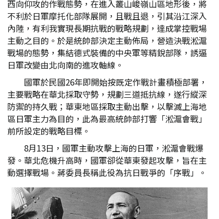
西向仰攻的作戰態勢，在進入叢山峻嶺山區地形後，將
不利於日軍摩托化部隊展開，且戰且退，引其沿江深入
內陸，有利我實現長期抗戰的戰略規劃，達成掌控戰場
主動之目的。於是統帥部決定主動佈局，營造決戰淞滬
戰場的態勢，集結德式裝備的中央軍等精銳部隊，誘逼
日軍改變由北向南的進攻軸線。
國軍於民國26年即開始按既定作戰計畫積極部署，
主要戰略在華北採取守勢，規劃三道抵抗線，遂行縱深
防禦的持久戰；華東地區採取主動出擊，以擊滅上海地
區日軍主力為目的，此為最高統帥部打響「淞滬會戰」
前所設定的戰略目標。
8月13日，國軍主動攻擊上海的日軍，淞滬會戰爆
發。華北危機升高時，國軍卻從華東發起攻擊，旨在主
動選擇戰場。蔣委員長稱此役為抗日戰爭的「序戰」。