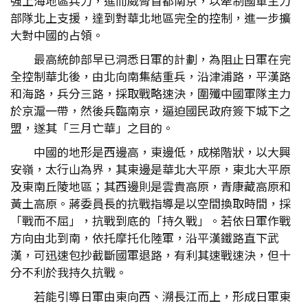
強上海地區兵力，進而威脅首都南京，以牽制國軍主力
部隊北上支援，達到對華北地區完全的控制，進一步擴
大對中國的占領。
最高統帥部早已洞悉日軍的計劃，為阻止日軍在完
全控制華北後，由北向南集結重兵，沿津浦路，平漢路
和海路，兵分三路，採取戰略速決，圍殲中國軍隊主力
於京滬一帶，然後兵臨南京，逼迫國民政府簽下城下之
盟，遂其「三月亡華」之目的。
中國的地形是西邊高，東邊低，成梯階狀，以大興
安嶺，太行山為界，其東邊是華北大平原，東北大平原
及東南丘陵地區；其西邊則是雲貴高原，青康藏高原和
黃土高原。蔣委員長的抗戰指導是以空間換取時間，採
「戰而不屈」，抗戰到底的「持久戰」。若依日軍作戰
方向由北到南，依托摩托化陸軍，沿平漢鐵路直下武
漢，可迅速包抄截斷國軍退路，有利其速戰速決，但十
分不利於我持久抗戰。
若能引導日軍由東向西、溯長江而上，形成日軍東