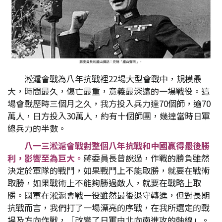
淞滬會戰為八年抗戰裡22場大型會戰中，規模最
大，時間最久，傷亡最重，意義最深遠的一場戰役。這
場會戰歷時三個月之久，我方投入兵力達70個師，逾70
萬人，日方投入30萬人，約有十個師團，幾達當時日軍
總兵力的半數。
八一三淞滬會戰對整個八年抗戰和中國贏得最後勝
利，影響至為巨大。
蔣委員長曾說過，作戰的勝負雖然
決定於軍隊的戰鬥，如果戰鬥上不能取勝，就要在戰術
取勝，如果戰術上不能夠勝過敵人，就要在戰略上取
勝。國軍在淞滬會戰一役雖然最後退守轉進，但對長期
抗戰而言，我們打了一場漂亮的序戰，在我所選定的戰
場及方向作戰，「改變了日軍由北向南進攻的軸線」。