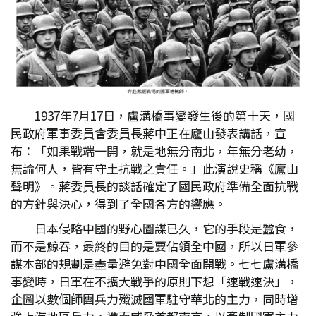
1937年7月17日，盧溝橋事變發生後的第十天，國
民政府軍事委員會委員長蔣中正在廬山發表講話，宣
布：「如果戰端一開，就是地無分南北，年無分老幼，
無論何人，皆有守土抗戰之責任。」此演說史稱《廬山
聲明》。蔣委員長的談話確定了國民政府準備全面抗戰
的方針與決心，得到了全國各方的響應。
日本侵略中國的野心圖謀已久，它的手段是蠶食，
而不是鯨吞，最終的目的是要佔領全中國，所以日軍參
謀本部的規劃是盡量避免對中國全面開戰。七七盧溝橋
事變時，日軍在不擴大戰爭的原則下想「速戰速決」，
企圖以數個師團兵力殲滅國軍駐守華北的主力，同時增