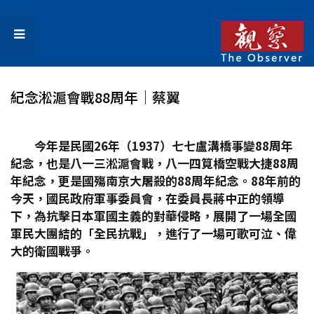
紀念淞滬會戰88周年│蔡翼
今年是民國26
年（1937
）七七盧溝橋事變88
周年
紀念，也是八一三淞滬會戰，八一四筧橋空戰大捷88
周
年紀念，更是國殤南京大屠殺的88
周年紀念。88
年前的
今天，國民政府軍事委員會，在委員長蔣中正的領導
下，為抗擊日本軍國主義的對華侵略，展開了一場全國
軍民大團結的「全民抗戰」，進行了一場可歌可泣、偉
大的衛國戰爭。