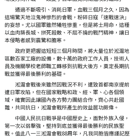
通過不斷吸引、消耗日軍，血戰三個月之久，因為
這場驚天地泣鬼神慘烈的會戰，粉碎日寇「速戰速決」
的妄想。尤以國軍雖然犧牲慘重，但是將士用命，這種
以血肉築長城、拼死殺敵、不屈不撓的戰鬥精神，讓日
本侵略者感到震驚和膽寒。
政府更把握這短短三個月時間，將大量位於淞滬地
區數百家工廠的設備，數十萬的政府工作人員，技術人
員及機關學校老師職工轉移到抗戰大後方，奠定長期抗
戰並獲得最後勝利的基礎。
淞滬會戰後來雖然因戰況不利，遭致首都南京提前
遭日軍攻陷，但在國家戰略和政、經、軍、心各個領
域，確實因此讓國內各方勢力團結合作，齊心共赴國
難，共同抗日，淞滬會戰所產生的效益居功厥偉。
中國人民抗日戰爭是中國歷史上，面對外族入侵，
第一次以弱擊強，堅持到底並獲得最後勝利的民族聖
戰。值此八一三淞滬會戰88周年，凡我同胞皆應謹記歷