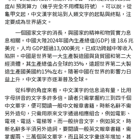
度AI 預測算力（幾乎完全不用標點符號）。可以說，從
龜甲文起，中文漢字就站到人類文字的起點與終點，注
定要成為世界語文。
一個國家文字的消長，與國家的精神和物質實力息
息相關。中國大陸2024年國內生產總值(GDP) 達 18.6 兆
美元，人均 GDP超過13,000美元，已成功跨越中等收入
陷阱。中國是世界第一大生產製造國與貨貿國和第二大
經濟體，其生產總值占全球的35%，遠超世界第二大製
造生產國美國約15%左右。隨著中國在世界的影響力日
益上升，中文漢字亦逐漸普及全球。
從科學的角度來看，中文漢字的信息涵有量，比用
字母拼音的文字多許多倍。讀者只需掌握約三到四千個
中文單字，便可閱讀一般中文報章書籍，時新名辭不需
另外造句，只需用原來文字通過相應組合，例如電影、
電視、電話、電梯等。而一般拚音文字，例如英文，時
新名辭多半須另外造詞，要閱讀一般英文報章書籍，需
掌握兩、三萬個英文單字，而且英文字彙逐年增加，甚