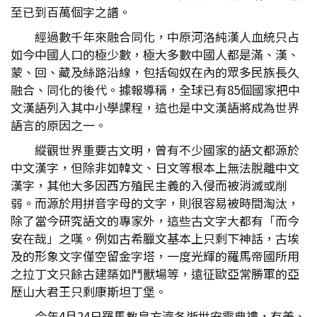
至已到百萬個字之譜。
經過數千年來融合同化，中原河洛純漢人血統只占
如今中國人口的極少數，極大多數中國人都是滿、漢、
蒙、回、藏及絲路沿線，包括匈奴在內的眾多民族長久
融合、同化的後代。據報導稱，全球已有85個國家把中
文漢語列入其中小學課程，這也是中文漢語將成為世界
語言的原因之一。
縱觀世界重要古文明，曾有不少國家的語文都源於
中文漢字，但除非如韓文、日文等根本上無法脫離中文
漢字，其他大多因西方殖民主義的入侵而被消滅或削
弱。而源於用拼音字母的文字，則很容易被時間淘汰，
除了當今研究語文的專家外，這些古文字大都有「而今
安在哉」之嘆。例如古希臘文基本上只剩下神話，古埃
及的形象文字僅空留金字塔，一度光輝的羅馬帝國所用
之拉丁文只餘古建築如鬥獸場等，遠征歐亞常勝軍的亞
歷山大君王只剩康斯坦丁堡。
今年4月24日羅馬教皇方濟各逝世安靈典禮，有美、