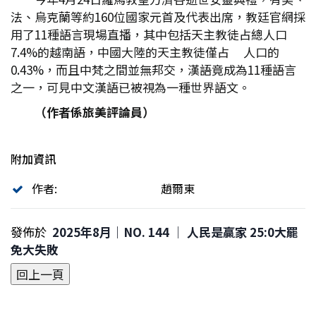
法、烏克蘭等約160位國家元首及代表出席，教廷官網採
用了11種語言現場直播，其中包括天主教徒占總人口
7.4%的越南語，中國大陸的天主教徒僅占 人口的
0.43%，而且中梵之間並無邦交，漢語竟成為11種語言
之一，可見中文漢語已被視為一種世界語文。
（作者係旅美評論員）
附加資訊
作者:
趙爾東
發佈於
2025年8月｜NO. 144 │ 人民是贏家 25:0大罷
免大失敗