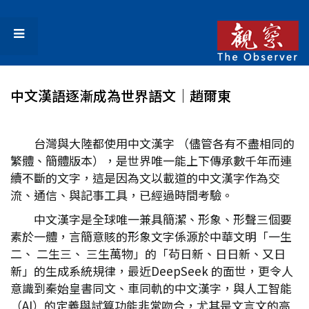
中文漢語逐漸成為世界語文│趙爾東
台灣與大陸都使用中文漢字 （儘管各有不盡相同的
繁體、簡體版本），是世界唯一能上下傳承數千年而連
續不斷的文字，這是因為文以載道的中文漢字作為交
流、通信、與記事工具，已經過時間考驗。
中文漢字是全球唯一兼具簡潔、形象、形聲三個要
素於一體，言簡意賅的形象文字係源於中華文明「一生
二、 二生三、 三生萬物」的「茍日新、日日新、又日
新」的生成系統規律，最近DeepSeek 的面世，更令人
意識到秦始皇書同文、車同軌的中文漢字，與人工智能
（AI）的定義與試算功能非常吻合，尤其是文言文的高