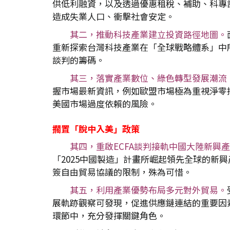
供低利融資，以及透過優惠租稅、補助、科專計
造成失業人口、衝擊社會安定。
其二，推動科技產業建立投資路徑地圖。
重新探索台灣科技產業在「全球戰略體系」中
談判的籌碼。
其三，落實產業數位、綠色轉型發展潮流
握市場最新資訊，例如歐盟市場極為重視淨零
美國市場過度依賴的風險。
擱置「脫中入美」政策
其四，重啟ECFA談判接軌中國大陸新興
「2025中國製造」計畫所崛起領先全球的
簽自由貿易協議的限制，殊為可惜。
其五，利用產業優勢布局多元對外貿易。
展軌跡觀察可發現，促進供應鏈連結的重要因
環節中，充分發揮關鍵角色。