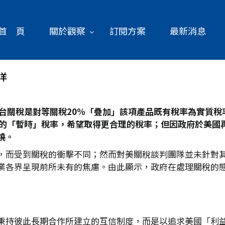
首 頁
關於觀察
訂閱方案
最新消息
洋
台關稅是對等關稅20%
「疊加」該項產品既有稅率為實質稅
的「暫時」稅率，希望取得更合理的稅率；但因政府於美國再
燒。
，而受到關稅的衝擊不同；然而對美關稅談判團隊並未針對
業各界呈現前所未有的焦慮。由此顯示，政府在處理關稅的
秉持彼此長期合作所建立的互信制度，而是以追求美國「利