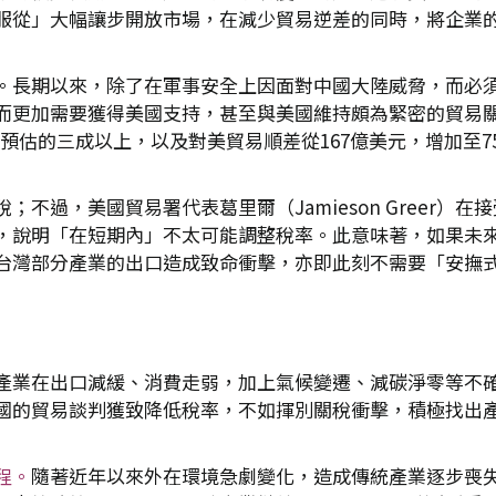
服從」大幅讓步開放市場，在減少貿易逆差的同時，將企業
。長期以來，除了在軍事安全上因面對中國大陸威脅，而必
而更加需要獲得美國支持，甚至與美國維持頗為緊密的貿易
025年預估的三成以上，以及對美貿易順差從167億美元，增加至
不過，美國貿易署代表葛里爾（Jamieson Greer）
，說明「在短期內」不太可能調整稅率。此意味著，如果未
台灣部分產業的出口造成致命衝擊，亦即此刻不需要「安撫
產業在出口減緩、消費走弱，加上氣候變遷、減碳淨零等不
國的貿易談判獲致降低稅率，不如揮別關稅衝擊，積極找出
程。
隨著近年以來外在環境急劇變化，造成傳統產業逐步喪