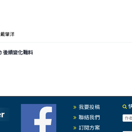
戴肇洋
成功 後續變化難料
我要投稿
聯絡我們
訂閱方案