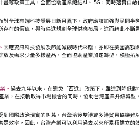
畫等政策工具，全面協助產業鏈結AI、 5G，同時落實自動
面對全球高端科技發展日新月異下，政府應該加強與民間半
所存在的價值，與時俱進規劃全球供應布局，進而藉此不斷
。
因應資訊科技發展及節能減碳時代來臨，亦即在美國高額
排放及需求少量多樣產品，全面協助產業加速轉型，積極拓
產業。
過去九年以來，在避免「西進」政策下，雖達到降低對
新興產業，在接軌取得市場機會的同時，協助台灣產業升級轉型
受到國際政治現實的糾葛，台灣洽簽雙邊或多邊貿易協議難
素是效率。因此，台灣產業可以利用過去以來所累積建立的