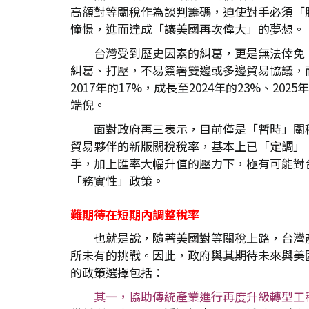
高額對等關稅作為談判籌碼，迫使對手必須「
憧憬，進而達成「讓美國再次偉大」的夢想。
台灣受到歷史因素的糾葛，更是無法倖免
糾葛、打壓，不易簽署雙邊或多邊貿易協議，
2017年的17%，成長至2024年的23%、2
端倪。
面對政府再三表示，目前僅是「暫時」關稅；
貿易夥伴的新版關稅稅率，基本上已「定調」
手，加上匯率大幅升值的壓力下，極有可能對
「務實性」政策。
難期待在短期內調整稅率
也就是說，隨著美國對等關稅上路，台灣
所未有的挑戰。因此，政府與其期待未來與美
的政策選擇包括：
其一，協助傳統產業進行再度升級轉型工