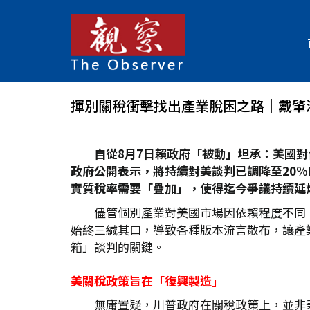
揮別關稅衝擊找出產業脫困之路│戴肇
自從8
月7
日賴政府「被動」坦承：美國對
政府公開表示，將持續對美談判已調降至20%
實質稅率需要「疊加」，使得迄今爭議持續延
儘管個別產業對美國市場因依賴程度不同
始終三緘其口，導致各種版本流言散布，讓產
箱」談判的關鍵。
美關稅政策旨在「復興製造」
無庸置疑，川普政府在關稅政策上，並非