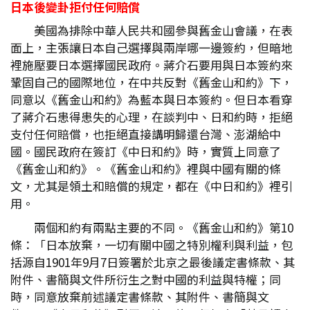
日本後變卦拒付任何賠償
美國為排除中華人民共和國參與舊金山會議，在表
面上，主張讓日本自己選擇與兩岸哪一邊簽約，但暗地
裡施壓要日本選擇國民政府。蔣介石要用與日本簽約來
鞏固自己的國際地位，在中共反對《舊金山和約》下，
同意以《舊金山和約》為藍本與日本簽約。但日本看穿
了蔣介石患得患失的心理，在談判中、日和約時，拒絕
支付任何賠償，也拒絕直接講明歸還台灣、澎湖給中
國。國民政府在簽訂《中日和約》時，實質上同意了
《舊金山和約》。《舊金山和約》裡與中國有關的條
文，尤其是領土和賠償的規定，都在《中日和約》裡引
用。
兩個和約有兩點主要的不同。《舊金山和約》第10
條：「日本放棄，一切有關中國之特別權利與利益，包
括源自1901年9月7日簽署於北京之最後議定書條款、其
附件、書簡與文件所衍生之對中國的利益與特權；同
時，同意放棄前述議定書條款、其附件、書簡與文