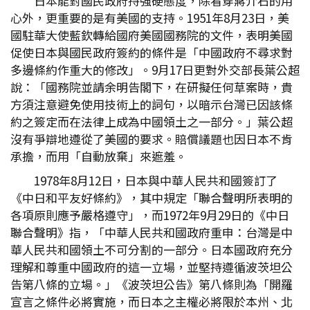
日本能對國民政府持強硬態度，除看穿蔣介石的用
心外，更重要的是有美國的支持。1951年8月23日，美
國駐華大使藍欽轉給國府美國國務院的文件，表明美國
促使日本與國民政府簽約的條件是「中國政府不尋求對
多邊條約作重大的修改」。9月17日更對外交部長葉公超
說：「國務院並請余明告閣下，在研擬任何草案時，貴
方須注意避免使用技術上的詞句，以暗示台灣已因該條
約之簽定而在法律上成為中國領土之一部分。」葉公超
沒有爭辯地遵從了美國的要求。賠償議題也因日本不肯
承擔，而用「自動放棄」來遮羞。
1978年8月12日，日本與中華人民共和國簽訂了
《中日和平友好條約》，其中規定「聯合聲明所表明的
各項原則應予嚴格遵守」，而1972年9月29日的《中日
聯合聲明》指，「中華人民共和國政府重申：台灣是中
華人民共和國領土不可分割的一部分。日本國政府充分
理解和尊重中國政府的這一立場，並堅持遵循波茨坦公
告第八條的立場。」《波茨坦公告》第八條則為「開羅
宣言之條件必將實施，而日本之主權必將限於本州、北