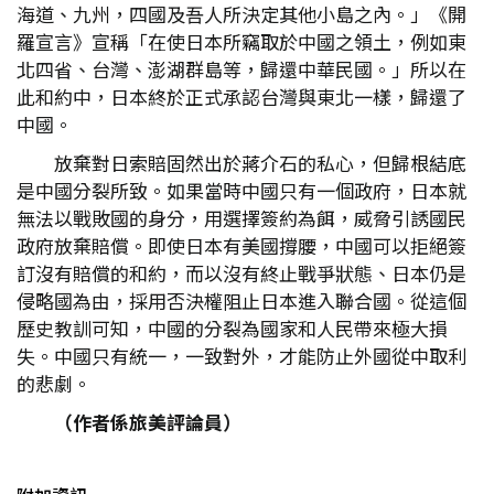
海道、九州，四國及吾人所決定其他小島之內。」《開
羅宣言》宣稱「在使日本所竊取於中國之領土，例如東
北四省、台灣、澎湖群島等，歸還中華民國。」所以在
此和約中，日本終於正式承認台灣與東北一樣，歸還了
中國。
放棄對日索賠固然出於蔣介石的私心，但歸根結底
是中國分裂所致。如果當時中國只有一個政府，日本就
無法以戰敗國的身分，用選擇簽約為餌，威脅引誘國民
政府放棄賠償。即使日本有美國撐腰，中國可以拒絕簽
訂沒有賠償的和約，而以沒有終止戰爭狀態、日本仍是
侵略國為由，採用否決權阻止日本進入聯合國。從這個
歷史教訓可知，中國的分裂為國家和人民帶來極大損
失。中國只有統一，一致對外，才能防止外國從中取利
的悲劇。
（作者係旅美評論員）