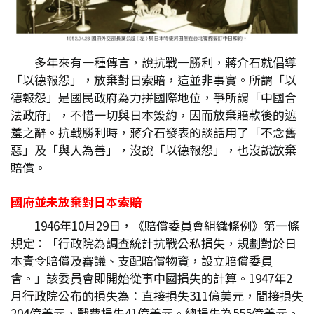
多年來有一種傳言，說抗戰一勝利，蔣介石就倡導
「以德報怨」，放棄對日索賠，這並非事實。所謂「以
德報怨」是國民政府為力拼國際地位，爭所謂「中國合
法政府」，不惜一切與日本簽約，因而放棄賠款後的遮
羞之辭。抗戰勝利時，蔣介石發表的談話用了「不念舊
惡」及「與人為善」，沒說「以德報怨」，也沒說放棄
賠償。
國府並未放棄對日本索賠
1946年10月29日，《賠償委員會組織條例》第一條
規定：「行政院為調查統計抗戰公私損失，規劃對於日
本責令賠償及審議、支配賠償物資，設立賠償委員
會。」該委員會即開始從事中國損失的計算。1947年2
月行政院公布的損失為：直接損失311億美元，間接損失
204億美元，戰費損失41億美元。總損失為555億美元。