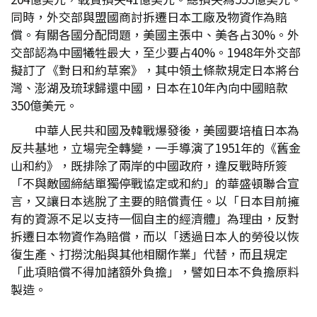
同時，外交部與盟國商討拆遷日本工廠及物資作為賠
償。有關各國分配問題，美國主張中、美各占30%。外
交部認為中國犧牲最大，至少要占40%。1948年外交部
擬訂了《對日和約草案》，其中領土條款規定日本將台
灣、澎湖及琉球歸還中國，日本在10年內向中國賠款
350億美元。
中華人民共和國及韓戰爆發後，美國要培植日本為
反共基地，立場完全轉變，一手導演了1951年的《舊金
山和約》，既排除了兩岸的中國政府，違反戰時所簽
「不與敵國締結單獨停戰協定或和約」的華盛頓聯合宣
言，又讓日本逃脫了主要的賠償責任。以「日本目前擁
有的資源不足以支持一個自主的經濟體」為理由，反對
拆遷日本物資作為賠償，而以「透過日本人的勞役以恢
復生產、打撈沈船與其他相關作業」代替，而且規定
「此項賠償不得加諸額外負擔」，譬如日本不負擔原料
製造。