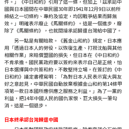
件。」《中日和約》引用了這一條，但加上「茲承認中
國與日本國間在中華民國30年即1941年12月9日以前所
締結之一切條約、專約及協定，均因戰爭結果而歸無
效。」明確表示廢止《馬關條約》。這是一個進步，廢
除了《馬關條約》，也就間接承認歸還台灣給中國了。
另一點是有關賠款。《舊金山和約》規定，日本應
用「透過日本人的勞役，以恢復生產、打撈沈船與其他
相關作業」來賠償盟國的損失，但日本在《中日和約》
不肯承擔。國民黨政府要以簽約來表示自己是正統，怕
日本選擇與中共簽和約，不敢堅持立場，在簽訂的《中
日和約》議定書裡寫明：「為對日本人民表示寬大與友
好之意起見，中華民國自動放棄根據金山和約第14條甲
項第一款日本國所應供應之服務之利益。」為了一黨的
利益，把14年中國人民的國仇家恨、巨大損失一筆勾
消。這是一個退步。
日本終承認台灣歸還中國