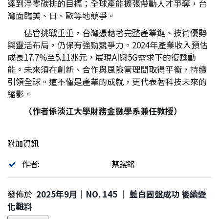
達到淨零碳排的目標；全球產能擴張帶動人才爭奪，台
灣面臨美、日、歐等地競爭。
儘管挑戰重重，台灣憑藉著完整產業鏈、技術優勢
與靈活布局，仍保有強勁競爭力。2024年產業收入預估
成長17.7%至5.11兆元，展現AI與5G需求下的復甦動
能。未來須在創新、合作與風險管理間取得平衡，持續
引領全球。這不僅是產業的成就，更代表著科技未來的
縮影。
（作者係淡江大學財務金融學系兼任教授）
附加資訊
作者:
蔡鎤銘
發佈於
2025年9月｜NO. 145 │ 藍白固盤成功 後續變
化難料