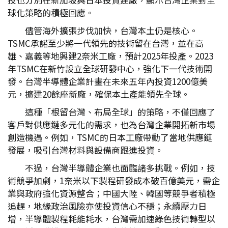
球化策略的積極回應。
儘管海外擴張步伐加快，台灣本土仍是核心。
TSMC承諾至少將一代領先的技術留在台灣，並在高
雄、嘉義等地興建2奈米工廠，預計2025年投產。2023
年TSMC在新竹設立全球研發中心，強化下一代技術開
發。台灣半導體企業計畫在未來五年內投資1200億美
元，擴建20餘座新廠，確保本土產能領先全球。
這種「根留台灣、布局全球」的策略，不僅回應了
客戶對供應鏈多元化的需求，也為台灣企業開拓新市場
創造機遇。例如，TSMC的日本工廠帶動了當地供應鏈
發展，吸引台灣材料與設備商跟進投資。
不過，台灣半導體企業也面臨諸多挑戰。例如，技
術競爭加劇，1奈米以下製程研發成本破百億美元，需企
業與政府強化資源整合；中國大陸、韓國等競爭者積極
追趕，地緣政治風險亦使投資信心不穩；永續壓力日
增，半導體製程耗能耗水，台灣需加速綠色技術轉型以