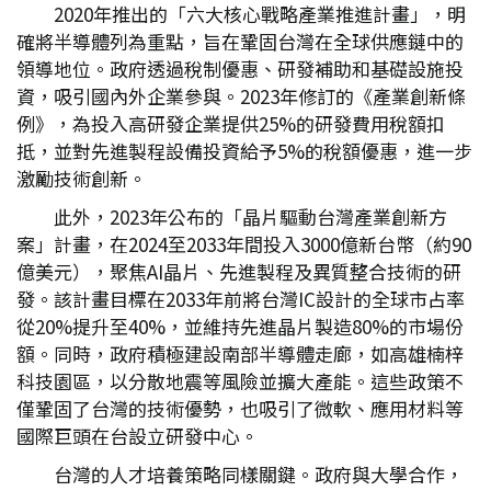
2020年推出的「六大核心戰略產業推進計畫」，明
確將半導體列為重點，旨在鞏固台灣在全球供應鏈中的
領導地位。政府透過稅制優惠、研發補助和基礎設施投
資，吸引國內外企業參與。2023年修訂的《產業創新條
例》，為投入高研發企業提供25%的研發費用稅額扣
抵，並對先進製程設備投資給予5%的稅額優惠，進一步
激勵技術創新。
此外，2023年公布的「晶片驅動台灣產業創新方
案」計畫，在2024至2033年間投入3000億新台幣（約90
億美元），聚焦AI晶片、先進製程及異質整合技術的研
發。該計畫目標在2033年前將台灣IC設計的全球市占率
從20%提升至40%，並維持先進晶片製造80%的市場份
額。同時，政府積極建設南部半導體走廊，如高雄楠梓
科技園區，以分散地震等風險並擴大產能。這些政策不
僅鞏固了台灣的技術優勢，也吸引了微軟、應用材料等
國際巨頭在台設立研發中心。
台灣的人才培養策略同樣關鍵。政府與大學合作，