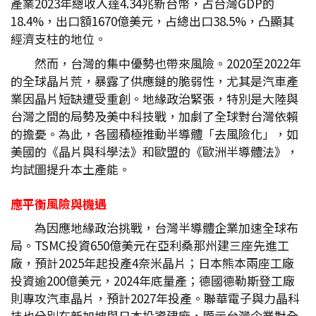
產業2023年總收入達4.34兆新台幣，占台灣GDP的
18.4%，出口額1670億美元，占總出口38.5%，凸顯其
經濟支柱的地位。
然而，台灣的集中優勢也帶來風險。2020至2022年
的全球晶片荒，暴露了供應鏈的脆弱性，尤其是汽車產
業因晶片短缺遭受重創。地緣政治緊張，特別是大陸與
台灣之間的局勢及美中科技戰，加劇了全球對台灣依賴
的擔憂。為此，各國積極推動半導體「去風險化」，如
美國的《晶片與科學法》和歐盟的《歐洲半導體法》，
均試圖提升本土產能。
應平衡風險與機遇
為因應地緣政治挑戰，台灣半導體企業加速全球布
局。TSMC投資650億美元在亞利桑那州建三座先進工
廠，預計2025年起投產4奈米晶片；日本熊本兩座工廠
投資逾200億美元，2024年底量產；德國德勒斯登工廠
則專攻汽車晶片，預計2027年投產。聯華電子與力晶科
技也分別在新加坡與日本投資建廠，顯示台灣企業對全