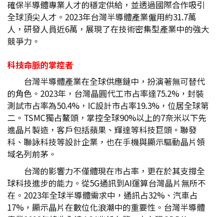
確保半導體專業人才的穩定供給，並透過國際合作吸引
全球頂尖人才。2023年台灣半導體產業僱用約31.7萬
人，研發人員近6萬，展現了在技術密集型產業中的強大
競爭力。
科技命脈的掌控者
台灣半導體產業在全球供應鏈中，扮演著無可替代
的角色。2023年，台灣晶圓代工市占率達75.2%，封裝
測試市占率為50.4%，IC設計市占率19.3%，位居全球第
二。TSMC獨占鰲頭，掌控全球90%以上的7奈米以下先
進晶片製造，客戶包括蘋果、輝達等科技巨頭。聯發
科、聯詠科技等設計企業，也在手機與顯示驅動晶片領
域名列前茅。
台灣的影響力不僅體現在市占率，更在於其支撐全
球科技進步的能力。從5G通訊到AI運算台灣晶片無所不
在。2023年全球半導體需求中，通訊占32%、汽車占
17%，顯示晶片在數位化浪潮中的重要性。台灣半導體