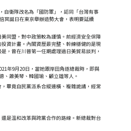
，自衛隊改名為「國防軍」，認同「台灣有事
安倍冥誕日在東京舉辦造勢大會，表明要延續
日美同盟，對中政策較為謹慎。前經濟安全保障
的投資計畫。內閣資歷最完整、幹練穩健的是現
勢是，曾在川普第一任期處理過日美貿易談判，
21年9月20日，當她跟岸田角逐總裁時，即與
清德、蕭美琴、韓國瑜、顧立雄等人。
會，畢竟自民黨派系合縱連橫、複雜詭譎，經常
，還是溫和改革與跨黨合作的路線。新總裁對台