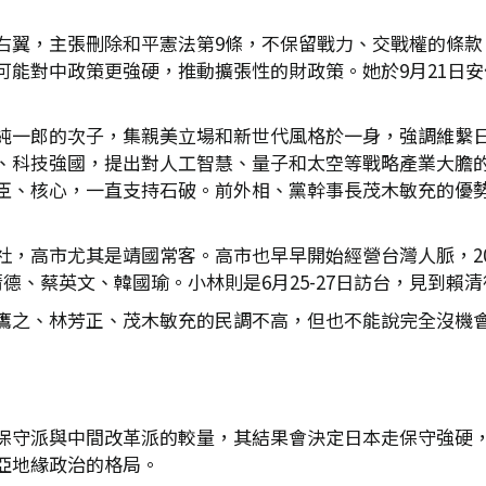
右翼，主張刪除和平憲法第9條，不保留戰力、交戰權的條款
可能對中政策更強硬，推動擴張性的財政策。她於9月21日
純一郎的次子，集親美立場和新世代風格於一身，強調維繫
、科技強國，提出對人工智慧、量子和太空等戰略產業大膽
臣、核心，一直支持石破。前外相、黨幹事長茂木敏充的優
，高市尤其是靖國常客。高市也早早開始經營台灣人脈，20
德、蔡英文、韓國瑜。小林則是6月25-27日訪台，見到賴
鷹之、林芳正、茂木敏充的民調不高，但也不能說完全沒機
保守派與中間改革派的較量，其結果會決定日本走保守強硬
亞地緣政治的格局。