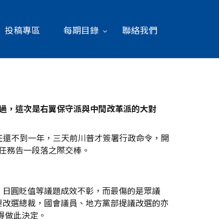
投稿專區
每期目錄
聯絡我們
過，這次是右翼保守派與中間改革派的大對
任還不到一年，三天前川普才簽署行政命令，開
任務告一段落之際交棒。
、日圓貶值等議題成效不彰，而最傷的是眾議
要改選總裁，國會議員、地方黨部提議改選的亦
得做此決定。