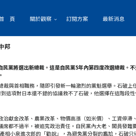
首 頁
關於觀察
訂閱方案
最新消息
中邦
自民黨將選出新總裁。這是自民黨5
年內第四度改選總裁。不
。
黨總裁與首相職務，隨即引發新一輪激烈的黨魁選舉。石破上
想到這項對日本還不錯的協議救不了石破，他選擇在這階段性
政治獻金改革、農業改革、物價高漲（如米價）、工資停滯
議席都不過半，被追究政治責任。自民黨內大老、閣員發難
林水產相小泉進次郎的「勸說」，為避免黨分裂的尷尬，石破只