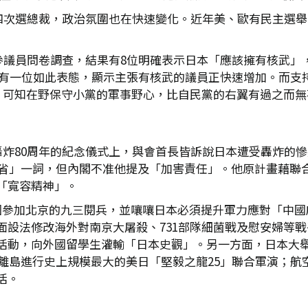
第四次選總裁，政治氛圍也在快速變化。近年美、歐有民主選
位參議員問卷調查，結果有8位明確表示日本「應該擁有核武」
時僅有一位如此表態，顯示主張有核武的議員正快速增加。而支
黨。可知在野保守小黨的軍事野心，比自民黨的右翼有過之而無
轟炸80周年的紀念儀式上，與會首長皆訴說日本遭受轟炸的慘
反省」一詞，但內閣不准他提及「加害責任」。他原計畫藉聯合
「寬容精神」。
國參加北京的九三閱兵，並嚷嚷日本必須提升軍力應對「中國
面設法修改海外對南京大屠殺、731部隊細菌戰及慰安婦等
活動，向外國留學生灌輸「日本史觀」。另一方面，日本大舉向
在沖繩離島進行史上規模最大的美日「堅毅之龍25」聯合軍演；航
活。