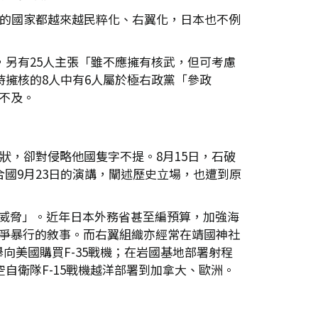
舉的國家都越來越民粹化、右翼化，日本也不例
，另有25人主張「雖不應擁有核武，但可考慮
持擁核的8人中有6人屬於極右政黨「參政
不及。
狀，卻對侵略他國隻字不提。8月15日，石破
國9月23日的演講，闡述歷史立場，也遭到原
威脅」。近年日本外務省甚至編預算，加強海
戰爭暴行的敘事。而右翼組織亦經常在靖國神社
美國購買F-35戰機；在岩國基地部署射程
空自衛隊F-15戰機越洋部署到加拿大、歐洲。