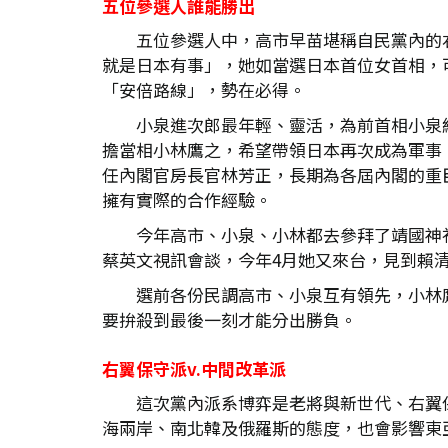
五位參選人誰能勝出
五位參選人中，高市早苗堪稱自民黨內的
就是日本有事」，她如當選日本首位女首相，
「安倍路線」，勢在必得。
小泉進次郎最年輕、靈活，為前首相小泉
擔當相小林鷹之，希望帶領日本再次成為軍事
任內閣官房長官林芳正，長期為各屆內閣的重
擁有實際的合作經驗。
今年高市、小泉、小林都去參拜了靖國神社
蔡英文視訊會談，今年4月她又來台，見到賴清
選前各份民調高市、小泉互有領先，小林
要拚殺到最後一刻才能分出勝負。
右翼保守派v.
中間改革派
這次黨內派系博弈是老將與新世代、右翼
海兩岸、南北韓及俄羅斯的態度，也會影響東