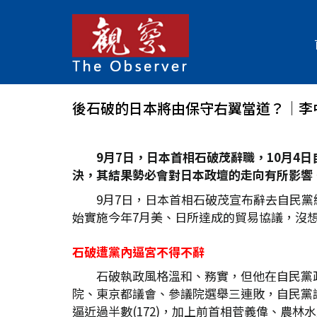
後石破的日本將由保守右翼當道？│李
9
月7
日，日本首相石破茂辭職，10
月4
日
決，其結果勢必會對日本政壇的走向有所影響
9月7日，日本首相石破茂宣布辭去自民
始實施今年7月美、日所達成的貿易協議，沒
石破遭黨內逼宮不得不辭
石破執政風格溫和、務實，但他在自民黨
院、東京都議會、參議院選舉三連敗，自民黨
逼近過半數(172)，加上前首相菅義偉、農