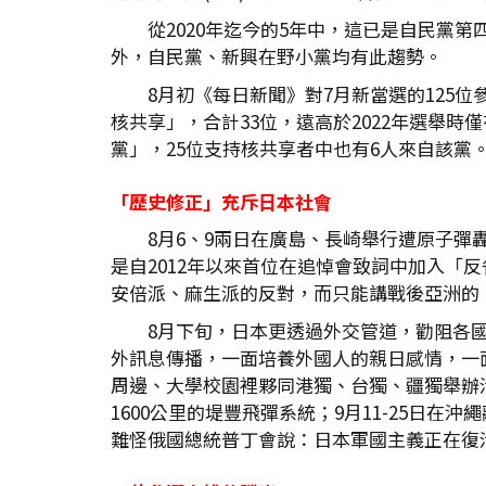
從2020年迄今的5年中，這已是自民黨
外，自民黨、新興在野小黨均有此趨勢。
8月初《每日新聞》對7月新當選的125
核共享」，合計33位，遠高於2022年選舉
黨」，25位支持核共享者中也有6人來自該
「歷史修正」充斥日本社會
8月6、9兩日在廣島、長崎舉行遭原子彈
是自2012年以來首位在追悼會致詞中加入「
安倍派、麻生派的反對，而只能講戰後亞洲的
8月下旬，日本更透過外交管道，勸阻各
外訊息傳播，一面培養外國人的親日感情，一
周邊、大學校園裡夥同港獨、台獨、疆獨舉辦
1600公里的堤豐飛彈系統；9月11-25日
難怪俄國總統普丁會說：日本軍國主義正在復