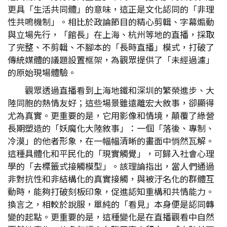
更具「生活共同體」的意味，這正是文化認同的「非理
性共鳴機制」。相比於政論節目的精心剪輯、字幕煽動
與立場先行，「館長」在上海、杭州等地的直播，採取
了完整、不剪輯、不腳本的「長時直播」模式，打破了
傳統媒體的議題設置框架，為觀眾提供了「未經過濾」
的原始現場體驗。
觀眾透過直播看到上海地鐵和深圳的繁榮進步、大
陸同胞的熱情友好；這些場景雖遠離宏大敘事，卻顯得
尤為真實。更重要的是，它用影像和情境，顛覆了綠營
長期塑造的「妖魔化大陸敘事」：一個「落後、專制、
冷漠」的他者形象，在一幅幅清晰的畫面中悄然瓦解。
這種具體化和平民化的「現實觸覺」，可歸入社會心理
學的「去標籤式接觸模型」。該理論指出，當人們通過
非對抗性和非結構化的真實接觸，與被汙名化的群體互
動時，能夠打破刻板印象，促進認知重構和共情能力。
換言之，相較於說服，單純的「看見」本身便是認同轉
變的起點。更重要的是，這種變化是在直播觀看中自然