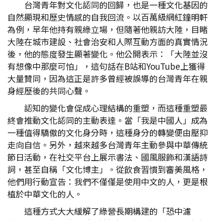
台灣青年對文化認同的回歸，也是一種文化基因的
自然顯現和歷史情感的自我回流。以百萬級網紅鐘明軒
為例，早年他持有親綠立場，但隨著他親訪大陸，目睹
大陸在城市建設、社會治安和人際互動方面的真實情況
後，他的態度發生顯著變化。他公開表示：「大陸並沒
有想像中那麼可怕」，這句話在B站和YouTube上獲得
大量贊同，因為這正是許多曾經被誤導的台灣青年在親
身經歷後的共同心聲。
認知的變化會促成心理結構的重塑，而這種重塑最
終會推動文化認同的主動表達。當「我是中國人」成為
一種值得驕傲的文化身分時，這種身分的轉變便由壓抑
走向自信。另外，越來越多台灣青年主動參與中華傳統
節日活動，在社交平台上展示書法、國風服飾和漢語詩
詞，甚至自稱「文化博主」。從飲食習慣到審美風格，
他們用行動宣告：我們不僅僅是使用中文的人，更是根
植於中華文化的人。
這種方式大大緩解了綠營長期構建的「恐中濾