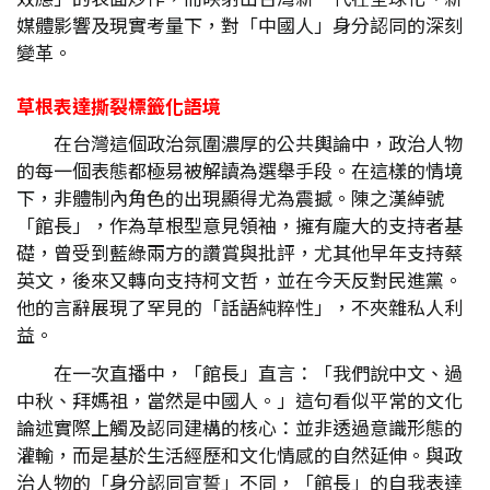
媒體影響及現實考量下，對「中國人」身分認同的深刻
變革。
草根表達撕裂標籤化語境
在台灣這個政治氛圍濃厚的公共輿論中，政治人物
的每一個表態都極易被解讀為選舉手段。在這樣的情境
下，非體制內角色的出現顯得尤為震撼。陳之漢綽號
「館長」，作為草根型意見領袖，擁有龐大的支持者基
礎，曾受到藍綠兩方的讚賞與批評，尤其他早年支持蔡
英文，後來又轉向支持柯文哲，並在今天反對民進黨。
他的言辭展現了罕見的「話語純粹性」，不夾雜私人利
益。
在一次直播中，「館長」直言：「我們說中文、過
中秋、拜媽祖，當然是中國人。」這句看似平常的文化
論述實際上觸及認同建構的核心：並非透過意識形態的
灌輸，而是基於生活經歷和文化情感的自然延伸。與政
治人物的「身分認同宣誓」不同，「館長」的自我表達