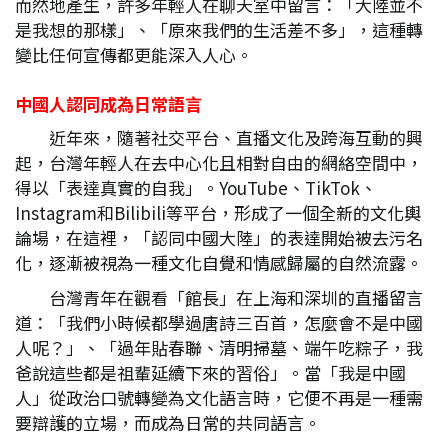
而然地產生，許多年輕人在聊天室中留言：「大陸並不
是我想的那樣」、「原來我們的生活差不多」，這種轉
變比任何宣傳都更能深入人心。
中國人認同成為日常語言
近年來，隨著社交平台、直播文化及跨海互動的興
起，台灣年輕人在去中心化且相對自由的網絡空間中，
得以「表達真實的自我」。YouTube、TikTok、
Instagram和Bilibili等平台，形成了一個全新的文化輿
論場，在這裡，「認同中國大陸」的表達開始被去污名
化，逐漸被視為一種文化自覺和情感歸屬的自然流露。
台灣青年在觀看「館長」在上海和深圳的直播留言
道：「我們小時候都學過唐詩三百首，怎麼會不是中國
人呢？」、「過年貼春聯、清明掃墓、端午吃粽子，我
爸說這些都是祖輩延續下來的習俗」。當「我是中國
人」從政治口號轉變為文化語言時，它便不再是一種需
要辯護的立場，而成為日常的共同語言。