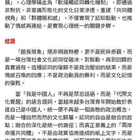
鏡」。心理學稱此為「軟接觸認同轉化機制」，即通過
非對抗、非意識形態化的文化日常滲透，重建「共同體
視角」和「群體親和感」，不僅實現了認知鬆動，也推
動了情感再連結，是實現心理統一的關鍵步驟。
結語
「館長現象」絕非網路熱梗，更不是民粹奇觀，而
是一場台灣社會文化認同從破冰，到鬆動，再到回歸的
真實過程。這種認同的復歸不是政治壓迫的結果，而是
情感召喚的回應；不是政治動員的勝利，而是文化記憶
的復甦。
當「我是中國人」不再是禁忌話語，而是「代際文
化覺醒」的語言證詞，當越來越多台灣青年開始敢於表
達自己是中國人，統一便不再是一個高懸的政治概念，
而是一種自然而然的文化歸屬。認同的自由是融合的起
點；融合的深化是統一的路徑；而真正意義上的「兩岸
命運共同體」，不是由政黨協商達成的紙上文字，而是