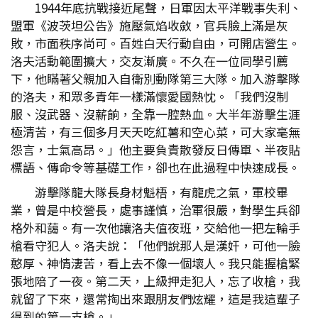
1944年底抗戰接近尾聲，日軍因太平洋戰事失利、
盟軍《波茨坦公告》施壓氣焰收斂，官兵臉上滿是灰
敗，市面秩序尚可。百姓白天行動自由，可開店營生。
洛夫活動範圍擴大，交友漸廣。不久在一位同學引薦
下，他瞞著父親加入自衛別動隊第三大隊。加入游擊隊
的洛夫，和眾多青年一樣滿懷愛國熱忱。「我們沒制
服、沒武器、沒薪餉，全靠一腔熱血。大半年游擊生涯
極清苦，有三個多月天天吃紅薯和空心菜，可大家毫無
怨言，士氣高昂。」他主要負責散發反日傳單、半夜貼
標語、傳命令等基礎工作，卻也在此過程中快速成長。
游擊隊龍大隊長身材魁梧，有龍虎之氣，軍校畢
業，曾是中校營長，處事謹慎，治軍很嚴，對學生兵卻
格外和藹。有一次他讓洛夫值夜班，交給他一把左輪手
槍看守犯人。洛夫說：「他們說那人是漢奸，可他一臉
憨厚、神情淒苦，看上去不像一個壞人。我只能握槍緊
張地陪了一夜。第二天，上級押走犯人，忘了收槍，我
就留了下來，還常掏出來跟朋友們炫耀，這是我這輩子
得到的第一支槍。」