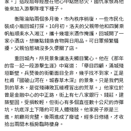
家。」這段屈辱經歷在他心中點燃怒火，國仇家恨為他
後來加入游擊隊埋下種子。
衡陽淪陷兩個多月後，市內秩序稍復，一些市民化
裝成小販回城打探。10月初，洛夫的父親帶他和四舅乘
帆船順耒水入湘江，攜十幾壇米酒作掩護，回城開了一
家小酒店，想賺點錢換食物與日用品。可日軍頻繁騷
擾，父親怕惹禍沒多久便關了店。
重回城內，所見景象讓洛夫觸目驚心。他在《那年
的雪—記一段游擊生涯》中寫道：「舉目四顧，滿城殘
垣斷壁，兵燹後的街衢面目全非，幾乎找不到家，正是
杜甫『國破山河在，城春草木深』的景象。只是我們見
到的草木，是從殘磚敗瓦縫裡冒出的荒草。」他家位於
曾是金融中心的中正路，街上有七八家銀行、錢莊，建
築堅固，受損較輕，但街心有多個直徑數十公尺的炸彈
坑，坑底浮土下隱約可見人體殘肢。他家房子原是三
進，前廳尚完整，後兩進成了廢墟，經多日修繕，才收
拾出兩間木板房臨時棲身。