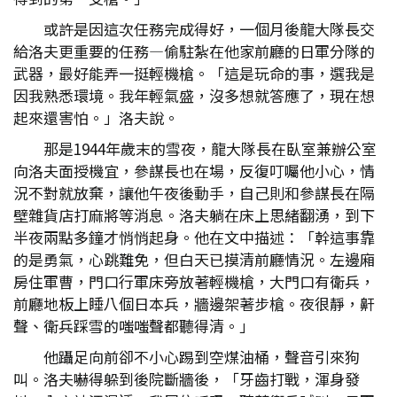
或許是因這次任務完成得好，一個月後龍大隊長交
給洛夫更重要的任務—偷駐紮在他家前廳的日軍分隊的
武器，最好能弄一挺輕機槍。「這是玩命的事，選我是
因我熟悉環境。我年輕氣盛，沒多想就答應了，現在想
起來還害怕。」洛夫說。
那是1944年歲末的雪夜，龍大隊長在臥室兼辦公室
向洛夫面授機宜，參謀長也在場，反復叮囑他小心，情
況不對就放棄，讓他午夜後動手，自己則和參謀長在隔
壁雜貨店打麻將等消息。洛夫躺在床上思緒翻湧，到下
半夜兩點多鐘才悄悄起身。他在文中描述：「幹這事靠
的是勇氣，心跳難免，但白天已摸清前廳情況。左邊廂
房住軍曹，門口行軍床旁放著輕機槍，大門口有衛兵，
前廳地板上睡八個日本兵，牆邊架著步槍。夜很靜，鼾
聲、衛兵踩雪的嗤嗤聲都聽得清。」
他躡足向前卻不小心踢到空煤油桶，聲音引來狗
叫。洛夫嚇得躲到後院斷牆後，「牙齒打戰，渾身發