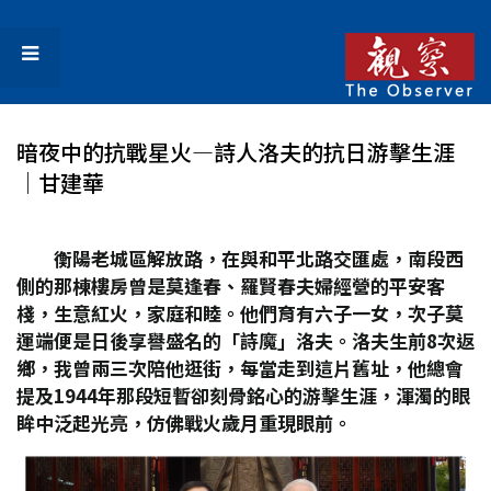
暗夜中的抗戰星火—詩人洛夫的抗日游擊生涯
│甘建華
衡陽老城區解放路，在與和平北路交匯處，南段西
側的那棟樓房曾是莫逢春、羅賢春夫婦經營的平安客
棧，生意紅火，家庭和睦。他們育有六子一女，次子莫
運端便是日後享譽盛名的「詩魔」洛夫。洛夫生前8
次返
鄉，我曾兩三次陪他逛街，每當走到這片舊址，他總會
提及1944
年那段短暫卻刻骨銘心的游擊生涯，渾濁的眼
眸中泛起光亮，仿佛戰火歲月重現眼前。