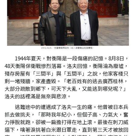
1944年夏天，對衡陽是一段傷痛的記憶。8月8日，
48天衡陽保衛戰慘烈落幕。洛夫回憶，衡陽淪為廢墟，
殘存房屋有「三間半」與「五間半」之說，他家客棧只
剩一堵殘牆，家產盡毀。「老百姓有的逃去廣西桂林，
大部分疏散到鄉下，可天下大亂，又能逃到哪兒呢？」
洛夫的話裡滿是無奈與悲涼。
逃難途中的遭遇成了洛夫一生的痛。他曾被日本兵
抓去做挑夫，「那時我年紀小，但個子高、力氣大，奮
力掙脫就跑，卻被一扁擔打得在地上滾。最後在刺刀威
逼下，噙著淚挑著白米跟日軍走，直到第三天才被放回