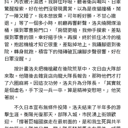
抖，內衣被汗濕透。我屏住呼吸，聽著衛兵喊叫、日軍
驚醒搜索，好在他們沒發現異常，以為是夜貓撞桶，鬧
了一陣又睡了。我本想放棄，可年輕好勝，不甘心撤
退。」等了一個多小時，前廳再響鼾聲，洛夫繞開煤油
桶，摸到軍曹房門口，「房間更暗，我伸手摸索，差點
摸到軍曹的頭，幸好縮手快。再摸，終於抓住冰冷的槍
管，抱起機槍才知它很重，差點掉地上。我躡腳退到後
院，轉身就跑，積雪下的殘磚破瓦讓腳步聲很響，好在
日軍沒醒。」
按計畫洛夫把機槍藏在後院荒草中，次日由大隊部
來取。他隨後去雜貨店向龍大隊長報告，那時他們才打
了六圈麻將。因這次功勞，洛夫升為分隊長，「其實就
是個虛名，手下沒一兵一卒，算是精神安慰吧。」他笑
著說。
不久日本宣布無條件投降，洛夫結束了半年多的游
擊生涯。衡陽光復那天，部隊入城，市民湧上街頭歡
迎。「撐著巨幅國旗走在最前面的，是和我生死與共半