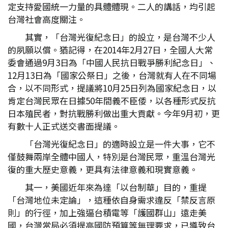
定支持愛國統一力量的具體體現。二人的講話，均引起
台灣社會高度關注。
其實，「台灣光復紀念日」的設立，是台灣不少人
的夙願以償。猶記得，在2014年2月27日，全國人大常
委會通過9月3日為「中國人民抗日戰爭勝利紀念日」、
12月13日為「國家公祭日」之後，台灣就有人在不同場
合，以不同形式，提議將10月25日列為國家紀念日，以
肯定台灣民眾在日據50年間義不臣倭，以各種形式反抗
日本殖民者，對抗戰勝利做出重大貢獻。今年9月初，更
有數十人正式送交書面提議。
「台灣光復紀念日」的適時設立是一件大事，它不
僅鼓舞兩岸全體中國人，特別是台灣民眾，重溫台灣光
復的重大歷史意義，更具有法律意義和現實意義。
其一，美國近年來為達「以台制華」目的，重提
「台灣地位未定論」，這種依自身需求違反「禁反言原
則」的行徑，加上強逼台積電等「護國群山」遠走美
國，台灣當局必須提高國防預算等無理要求，已導致台