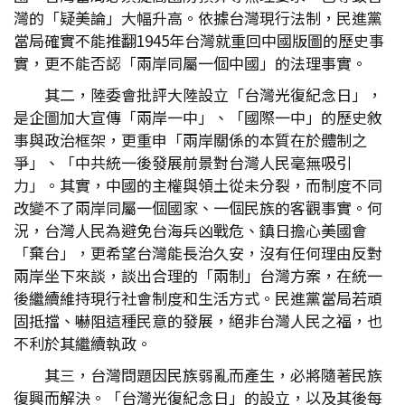
灣的「疑美論」大幅升高。依據台灣現行法制，民進黨
當局確實不能推翻1945年台灣就重回中國版圖的歷史事
實，更不能否認「兩岸同屬一個中國」的法理事實。
其二，陸委會批評大陸設立「台灣光復紀念日」，
是企圖加大宣傳「兩岸一中」、「國際一中」的歷史敘
事與政治框架，更重申「兩岸關係的本質在於體制之
爭」、「中共統一後發展前景對台灣人民毫無吸引
力」。其實，中國的主權與領土從未分裂，而制度不同
改變不了兩岸同屬一個國家、一個民族的客觀事實。何
況，台灣人民為避免台海兵凶戰危、鎮日擔心美國會
「棄台」，更希望台灣能長治久安，沒有任何理由反對
兩岸坐下來談，談出合理的「兩制」台灣方案，在統一
後繼續維持現行社會制度和生活方式。民進黨當局若頑
固抵擋、嚇阻這種民意的發展，絕非台灣人民之福，也
不利於其繼續執政。
其三，台灣問題因民族弱亂而產生，必將隨著民族
復興而解決。「台灣光復紀念日」的設立，以及其後每