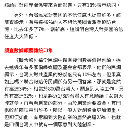
該論述對兩岸關係帶來負面影響，只有18%表示認同。
另外，台灣民眾對美國的不信任感也提高許多，該
調查顯示，有高達49%的人不相信美國會派兵協防台
灣，比去年多了7%、創新高，這說明台灣人對美國的信
任度大大降低。
調查數據顛覆傳統印象
《聯合報》這份民調中還有幾個數據值得判讀，過
去這幾年有多家偏綠媒體及基金會都表示，他們的民調
顯示，台灣人對共產黨的好感度只有10%左右，但果真
如此嗎？聯合報這份民調卻有另一個答案，那就是竟然
有高達34%、相當於800萬台灣人，願意到大陸工作。另
外有高達32%，也是將近1/3的台灣人有意願讓子女到大
陸就學。再看看創業的部分，由於創業需要資金，其門
檻較前兩項高出許多，所以一般人對創業會更加慎重，
但即便如此，有意願到大陸創業的居然高達25%，也就
是四個台灣人中就有一個願意到大陸創業。