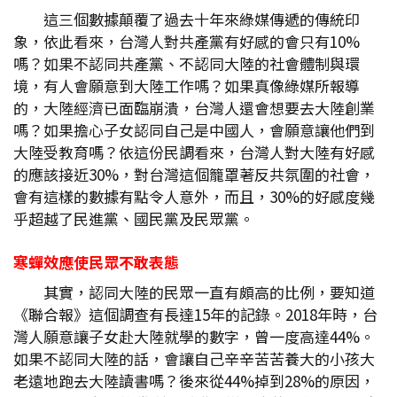
這三個數據顛覆了過去十年來綠媒傳遞的傳統印
象，依此看來，台灣人對共產黨有好感的會只有10%
嗎？如果不認同共產黨、不認同大陸的社會體制與環
境，有人會願意到大陸工作嗎？如果真像綠媒所報導
的，大陸經濟已面臨崩潰，台灣人還會想要去大陸創業
嗎？如果擔心子女認同自己是中國人，會願意讓他們到
大陸受教育嗎？依這份民調看來，台灣人對大陸有好感
的應該接近30%，對台灣這個籠罩著反共氛圍的社會，
會有這樣的數據有點令人意外，而且，30%的好感度幾
乎超越了民進黨、國民黨及民眾黨。
寒蟬效應使民眾不敢表態
其實，認同大陸的民眾一直有頗高的比例，要知道
《聯合報》這個調查有長達15年的記錄。2018年時，台
灣人願意讓子女赴大陸就學的數字，曾一度高達44%。
如果不認同大陸的話，會讓自己辛辛苦苦養大的小孩大
老遠地跑去大陸讀書嗎？後來從44%掉到28%的原因，