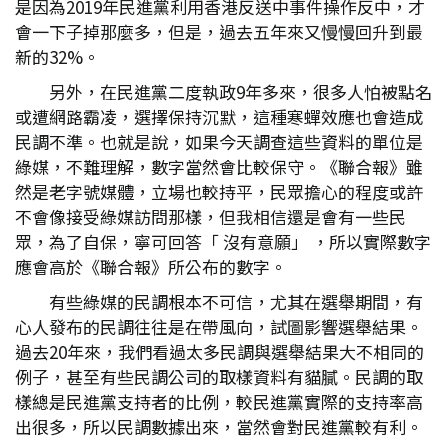
是因為2019年民進黨利用香港反送中事件操作反中，才
會一下子掉那麼多，但是，過去五年來又慢慢回升到最
新的32%。
另外，在民進黨二度執政9年多來，很多人怕被點名
或遭網路霸凌，選擇保持沉默，這種寒蟬效應也會造成
民調不準。也就是說，如果今天調查這些資料的單位是
綠媒，不難理解，數字當然會比較保守。《聯合報》雖
然是老字號媒體，立場也較持平，民眾擔心的程度或許
不會像接受綠媒訪問那樣，但我相信還是會有一些民
眾，為了自保，寧可回答「 沒有意願」 ，所以實際數字
應會高於《聯合報》所公布的數字。
有些綠媒的民調根本不可信，尤其在選舉期間，有
心人發布的民調往往是在帶風向，試圖影響選舉結果。
過去20年來，我們看過太多民調與選舉結果大不相同的
例子，甚至有些民調公司的取樣資料有貓膩。民調的取
樣總是民進黨支持者的比例，較民進黨實際的支持率高
出很多，所以民調數據出來，當然會對民進黨較有利。