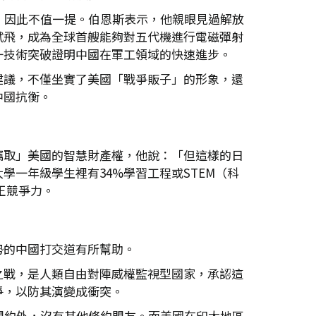
，因此不值一提。伯恩斯表示，他親眼見過解放
試飛，成為全球首艘能夠對五代機進行電磁彈射
一技術突破證明中國在軍工領域的快速進步。
建議，不僅坐實了美國「戰爭販子」的形象，還
中國抗衡。
竊取」美國的智慧財產權，他說：「但這樣的日
一年級學生裡有34%學習工程或STEM（科
正競爭力。
勢的中國打交道有所幫助。
之戰，是人類自由對陣威權監視型國家，承認這
爭，以防其演變成衝突。
盟約外，沒有其他條約盟友。而美國在印太地區