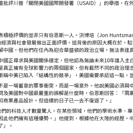
還批評川普「關閉美國國際開發署（USAID）」的舉措，在
並非只有伯恩斯一人。洪博培（Jon Huntsman Jr., 20
對中國的經濟與社會發展做出正面評價。這背後的原因大概在於
解中國，但他們在任內為迎合華盛頓的政治立場，無法表達
中國正尋求與美國關係穩定，但他認為無論未來10年誰入主
是真正擁有全球影響力的兩個國家，但有截然不同的政治理
斯稱中美已陷入「結構性的競爭」，美國需要承認這一點，
不是一場蓄意的軍事衝突，而是一場意外。他說美國必須與
問及美國對中國最嚴重的誤解是什麼時，伯恩斯回答：「兩
和商業產品設計。但這樣的日子已一去不復返了。」
）：「他們的科技人才數量驚人。在某些領域，他們的學術水準
因此他們擁有這種優勢。」他提到，根據他在大陸的經歷，
了」。