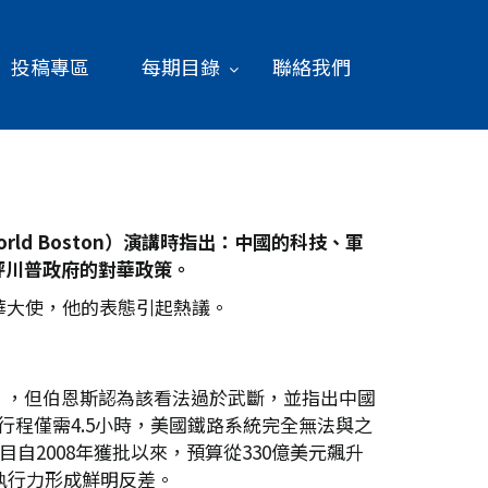
投稿專區
每期目錄
聯絡我們
d Boston
）演講時指出：中國的科技、軍
評川普政府的對華政策。
華大使，他的表態引起熱議。
」，但伯恩斯認為該看法過於武斷，並指出中國
程僅需4.5小時，美國鐵路系統完全無法與之
自2008年獲批以來，預算從330億美元飆升
執行力形成鮮明反差。