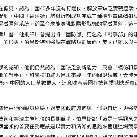
在偏見，認為中國40多年沒有打過仗，解放軍缺乏實戰經驗
提到，中國「福建號」航母近期成功完成三種機型電磁彈射
電磁彈射系統，卻至今未能實現對隱形戰機的電磁彈射。這
準川普。他批評川普提出將「國防部」更名為「戰爭部」的
」的形象。伯恩斯特別強調在戰略規劃層面，美國已難以與
誤的認知，他們仍然認為中國缺乏創新能力。只會「模仿和
的對手」，科學技術能力是未來幾十年的關鍵領域。大陸大學
6%。中國的人口基數更大，這意味著美國在技術領域缺乏真
望經由他的親身經驗，對美國政府如何與一個更自信、更強
技術和經濟主導地位的長期競爭。伯恩斯說「這是一場觀念
華盛頓的首要任務應該是以實力和清晰的思路來管理這場競
美國的決定性非對稱優勢。中國有14個鄰國，除了與朝鮮有