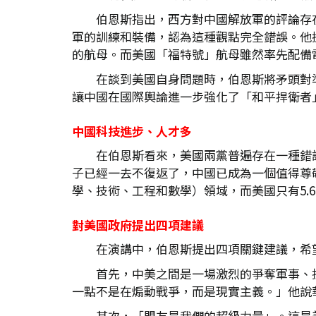
伯恩斯指出，西方對中國解放軍的評論存
軍的訓練和裝備，認為這種觀點完全錯誤。他
的航母。而美國「福特號」航母雖然率先配備
在談到美國自身問題時，伯恩斯將矛頭對
讓中國在國際輿論進一步強化了「和平捍衛者
中國科技進步、人才多
在伯恩斯看來，美國兩黨普遍存在一種錯
子已經一去不復返了，中國已成為一個值得尊敬
學、技術、工程和數學）領域，而美國只有5.
對美國政府提出四項建議
在演講中，伯恩斯提出四項關鍵建議，希
首先，中美之間是一場激烈的爭奪軍事、
一點不是在煽動戰爭，而是現實主義。」他說
其次，「盟友是我們的超級力量」。這是