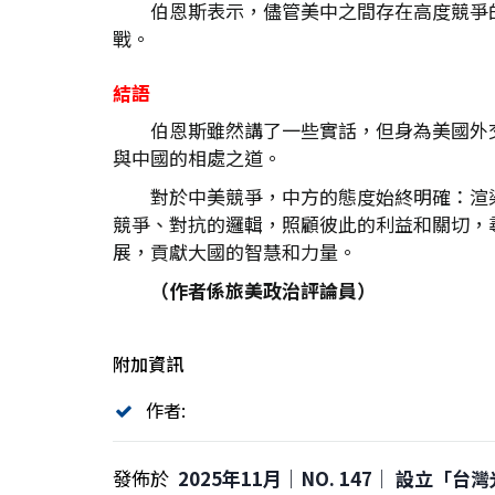
伯恩斯表示，儘管美中之間存在高度競爭
戰。
結語
伯恩斯雖然講了一些實話，但身為美國外
與中國的相處之道。
對於中美競爭，中方的態度始終明確：渲
競爭、對抗的邏輯，照顧彼此的利益和關切，
展，貢獻大國的智慧和力量。
（作者係旅美政治評論員）
附加資訊
作者:
發佈於
2025年11月｜NO. 147│ 設立