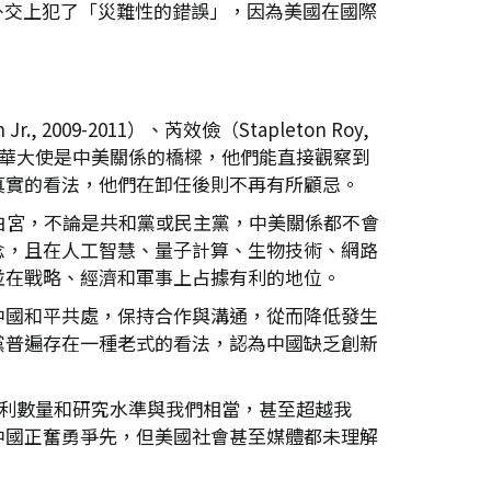
外交上犯了「災難性的錯誤」，因為美國在國際
09-2011）、芮效儉（Stapleton Roy,
，駐華大使是中美關係的橋樑，他們能直接觀察到
真實的看法，他們在卸任後則不再有所顧忌。
白宮，不論是共和黨或民主黨，中美關係都不會
念，且在人工智慧、量子計算、生物技術、網路
並在戰略、經濟和軍事上占據有利的地位。
中國和平共處，保持合作與溝通，從而降低發生
黨普遍存在一種老式的看法，認為中國缺乏創新
、專利數量和研究水準與我們相當，甚至超越我
中國正奮勇爭先，但美國社會甚至媒體都未理解