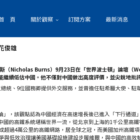
首 頁
關於觀察
訂閱方案
最新消息
花俊雄
（Nicholas Burns
）9
月23
日在「世界波士頓」論壇（Worl
能繼續低估中國。他不僅對中國做出高度評價，並尖銳地批
位總統、9位國務卿提供外交服務，並曾擔任駐希臘大使、駐
論」，該觀點認為中國經濟在高速增長後已進入「下行通道
國的高鐵系統堪稱世界一流，從北京到上海的1千公里高鐵行
成超過4萬公里的高鐵網路，居全球之冠，而美國加州高鐵項目
黨爭與低效治理讓美國基礎設施建設步履維艱，與中國的高效