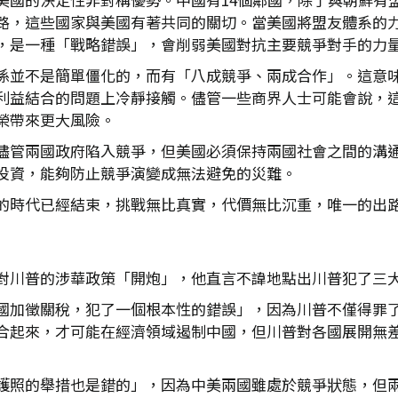
路，這些國家與美國有著共同的關切。當美國將盟友體系的
，是一種「戰略錯誤」，會削弱美國對抗主要競爭對手的力
係並不是簡單僵化的，而有「八成競爭、兩成合作」。這意
利益結合的問題上冷靜接觸。儘管一些商界人士可能會說，
榮帶來更大風險。
儘管兩國政府陷入競爭，但美國必須保持兩國社會之間的溝
投資，能夠防止競爭演變成無法避免的災難。
的時代已經結束，挑戰無比真實，代價無比沉重，唯一的出
對川普的涉華政策「開炮」，他直言不諱地點出川普犯了三
國加徵關稅，犯了一個根本性的錯誤」，因為川普不僅得罪
合起來，才可能在經濟領域遏制中國，但川普對各國展開無
護照的舉措也是錯的」，因為中美兩國雖處於競爭狀態，但