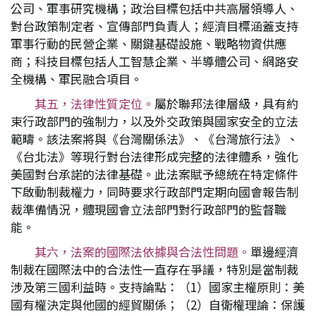
公司、軍事研究機構；政治目標包括中共高層領導人、
對台政策制定者、宣傳部門負責人；經濟目標涵蓋支持
軍事行動的民營企業、關鍵基礎設施、戰略物資供應
商；科技目標包括人工智慧企業、半導體公司、網路安
全機構、軍民融合項目。
其五，法律性質定位。
屬於聯邦法律層級，具有約
束行政部門的強制力，以及外交政策與國家安全的立法
範疇。該法案將與《台灣關係法》、《台灣旅行法》、
《台北法》等現行對台法律形成完整的法律體系，強化
美國對台承諾的法律基礎。此法案賦予總統在特定條件
下啟動制裁權力，同時要求行政部門定期向國會報告制
裁準備情況，體現國會立法部門對行政部門的監督職
能。
其六，法案的國際法依據與合法性問題。
單邊經濟
制裁在國際法中的合法性一直存在爭議，特別是當制裁
涉及第三國利益時。支持論點：（1）國家主權原則：美
國有權決定與他國的經貿關係；（2）自衛權理論：保護