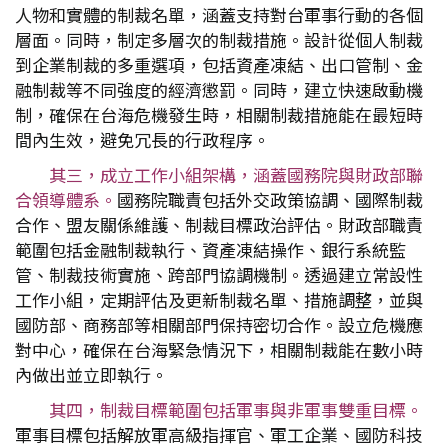
人物和實體的制裁名單，涵蓋支持對台軍事行動的各個
層面。同時，制定多層次的制裁措施。設計從個人制裁
到企業制裁的多重選項，包括資產凍結、出口管制、金
融制裁等不同強度的經濟懲罰。同時，建立快速啟動機
制，確保在台海危機發生時，相關制裁措施能在最短時
間內生效，避免冗長的行政程序。
其三，成立工作小組架構，涵蓋國務院與財政部聯
合領導體系。
國務院職責包括外交政策協調、國際制裁
合作、盟友關係維護、制裁目標政治評估。財政部職責
範圍包括金融制裁執行、資產凍結操作、銀行系統監
管、制裁技術實施、跨部門協調機制。透過建立常設性
工作小組，定期評估及更新制裁名單、措施調整，並與
國防部、商務部等相關部門保持密切合作。設立危機應
對中心，確保在台海緊急情況下，相關制裁能在數小時
內做出並立即執行。
其四，制裁目標範圍包括軍事與非軍事雙重目標。
軍事目標包括解放軍高級指揮官、軍工企業、國防科技