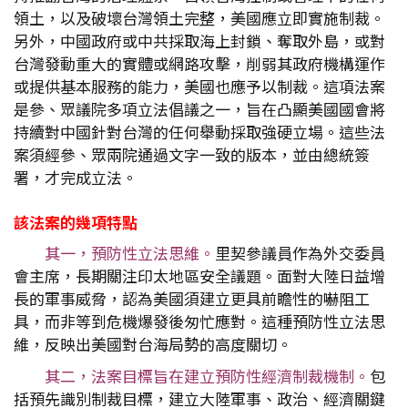
領土，以及破壞台灣領土完整，美國應立即實施制裁。
另外，中國政府或中共採取海上封鎖、奪取外島，或對
台灣發動重大的實體或網路攻擊，削弱其政府機構運作
或提供基本服務的能力，美國也應予以制裁。這項法案
是參、眾議院多項立法倡議之一，旨在凸顯美國國會將
持續對中國針對台灣的任何舉動採取強硬立場。這些法
案須經參、眾兩院通過文字一致的版本，並由總統簽
署，才完成立法。
該法案的幾項特點
其一，預防性立法思維。
里契參議員作為外交委員
會主席，長期關注印太地區安全議題。面對大陸日益增
長的軍事威脅，認為美國須建立更具前瞻性的嚇阻工
具，而非等到危機爆發後匆忙應對。這種預防性立法思
維，反映出美國對台海局勢的高度關切。
其二，法案目標旨在建立預防性經濟制裁機制。
包
括預先識別制裁目標，建立大陸軍事、政治、經濟關鍵