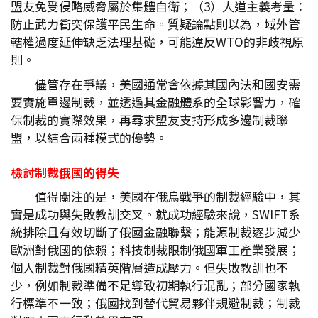
盟友免受侵略威脅屬於集體自衛；（3）人道主義考量：
防止武力衝突保護平民生命。質疑論點則以為，域外管
轄權過度延伸缺乏法理基礎，可能違反WTO的非歧視原
則。
儘管存在爭議，美國通常會依據其國內法和國安需
要實施單邊制裁，並透過其金融體系的全球影響力，確
保制裁的實際效果，再尋求盟友支持形成多邊制裁聯
盟，以結合兩種模式的優勢。
檢討制裁俄國的得失
值得關注的是，美國在俄烏戰爭的制裁經驗中，其
實是成功與失敗教訓交叉。就成功經驗來說，SWIFT系
統排除且有效切斷了俄國金融聯繫；能源制裁逐步減少
歐洲對俄國的依賴；科技制裁限制俄國軍工產業發展；
個人制裁對俄國精英階層造成壓力。但失敗教訓也不
少，例如制裁準備不足導致初期執行混亂；部分國家執
行標準不一致；俄國找到替代貿易夥伴規避制裁；制裁