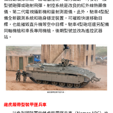
型號砲彈或砲射飛彈。射控系統是改良的紅外線熱顯像
儀、第二代電視攝影機和雷射測距儀。此外，馳車4型配
備全新觀測系統和砲身穩定裝置，可摧毀快速移動目
標，也能摧毀直升機等空中目標。馳車4型砲塔還另配備
同軸機槍和車長專用機槍，後期型號並改為遙控武器
站。
雌虎履帶型裝甲運兵車
以色列國防軍的雌虎裝甲運兵車（Namer APC）也