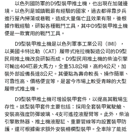
以色列國防軍的D9型裝甲推土機，也出現在加薩邊
境。以色列是城鎮戰最有經驗的國家，過去都得靠步兵
進行屋內掃蕩或巷戰，造成大量傷亡且效果有限，後根
據作戰經驗，研製各種戰鬥工具，其中D9型裝甲推土機
便是一款實用的戰鬥工具。
D9型裝甲推土機是以色列軍事工業公司（IMI），
以美國卡特比勒（CAT）履帶式拖拉機製造公司的D9型
民用推土機改良研製而成。D9型民用推土機的柴油引擎
可輸出404匹最大馬力，全重53.8公噸，高約4公尺，加
裝外部設備長達8公尺。其優點為壽命較長、操作簡單、
可靠性高、價格便宜等，是當今市場上較受青睞的大型
履帶式推土機。
D9型裝甲推土機可增設裝甲套件，以提高其戰場生
存性。該型裝甲套件主要包括：採用全套裝甲駕駛艙、
安裝高強度防彈玻璃、4支可遙控液壓臂等。此外，柴油
引擎散熱器、推土機液壓缸、重要管線等均設置裝甲防
護，還可根據需求額外安裝柵欄型裝甲。全車除了能抵