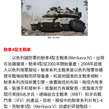
馳車4
型主戰車
以色列國防軍的馳車4型主戰車(Merkava IV)，出現
在加薩邊境。馳車4型從2001年開始量產，2004年起進
入以色列陸軍服役。馳車系列主戰車是以色列陸軍依據
歷年戰場經驗而研發量產，和其他國家的主戰車相較，
馳車系列改採前置引擎、後置砲塔的布局。砲塔內有車
長、裝填手和發射手，底盤前方有駕駛員，底盤後方空
間可乘座6名步兵，堪稱結合主戰車（MBT）和步兵戰
鬥車（IFV）的產品。目前，服役中的馳車系列計有1-4
型，而馳車5型（Merkava V）尚處於研發階段。