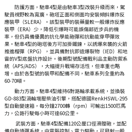
防護方面，馳車4型是由馳車3型改裝升級而來，駕
駛員視野較為寬廣。砲塔正面和側面均安裝傾斜爆炸反
應裝甲（SLERA）。該型裝甲的裝藥量較一般爆炸反應
裝甲（ERA）少，降低引爆時可能誤傷鄰近步兵的機
率，但仍具備優異的抗化學能砲彈和抗動能穿甲彈效
果。馳車4型的砲塔後方可加掛鐵鍊，以誘爆來襲的火箭
推進榴彈（RPG），並具備對抗即造爆裂物（IED）和地
雷的V型底盤抗炸設計。後期型號配備戰利品主動防禦系
統（APS/ADS），大幅提升戰場存活性，但車重也略
增。由於各型號的裝甲和配備不同，馳車系列全重約為
60-70噸。
動力方面，馳車4型維持6對路輪承載系統，並換裝
GD-883型渦輪增壓柴油引擎，搭配德國RenkHSWL-295
型自動變速箱，每分鐘2700轉（rpm）可輸出1500匹馬
力，公路行駛每小時可達60公里。
武裝方面，馳車4型配備120公厘口徑滑膛砲，並配
備自動填彈系統，由電腦控制、電力驅動，可發射一般