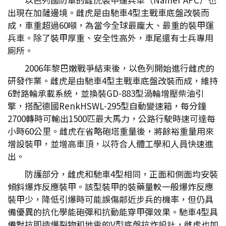
出現在加薩邊境。雌虎是由馳車4型主戰車底盤改裝而
成，車重超過60噸，為當今全球最龐大、最重的裝甲運
兵車。除了裝甲厚重、安全性高外，車尾還有士兵專用
廁所。
2006年黎巴嫩戰爭結束後，以色列開始進行雌虎的
研發作業。雌虎是由馳車4型主戰車底盤改裝而成，維持
6對路輪承載系統，並換裝GD-883型渦輪增壓柴油引
擎，搭配德國RenkHSWL-295型自動變速箱，每分鐘
2700轉時可輸出1500匹最大馬力，公路行駛時速可達每
小時60公里。雌虎在省略砲塔重量後，將餘裕重量用來
增設裝甲，並增高車頂，以符合人體工學和人員快速進
出。
防護部分，雌虎和馳車4型相同，正面和側面均安裝
傾斜爆炸反應裝甲。該型裝甲的裝藥量較一般爆炸反應
裝甲少，降低引爆時可能誤傷鄰近步兵的機率，但仍具
備優異的抗化學能砲彈和抗動能穿甲彈效果。馳車4型具
備對抗即造爆裂物和地雷的V型底盤抗炸設計，雌虎也如