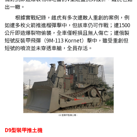
出一轍。
根據實戰紀錄，雌虎有多次遭敵人重創的案例，例
如遭多枚火箭推進榴彈擊中，但該車仍可作戰；遭1500
公斤即造爆裂物偷襲，全車僅輕損且無人傷亡；遭俄製
短號反裝甲飛彈（9M-113 Kornet）擊中，雖受重創但
短號的噴流並未穿透車艙，全員存活。
D9
型裝甲推土機