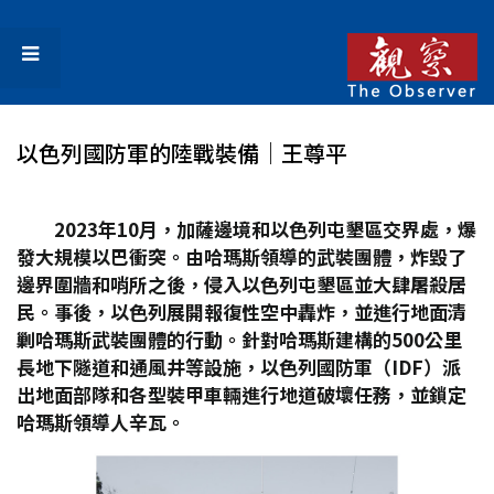
以色列國防軍的陸戰裝備│王尊平
2023
年10
月，加薩邊境和以色列屯墾區交界處，爆
發大規模以巴衝突。由哈瑪斯領導的武裝團體，炸毀了
邊界圍牆和哨所之後，侵入以色列屯墾區並大肆屠殺居
民。事後，以色列展開報復性空中轟炸，並進行地面清
剿哈瑪斯武裝團體的行動。針對哈瑪斯建構的500
公里
長地下隧道和通風井等設施，以色列國防軍（IDF
）派
出地面部隊和各型裝甲車輛進行地道破壞任務，並鎖定
哈瑪斯領導人辛瓦。