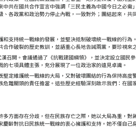
來中共在國共合作宣言中強調「三民主義為中國今日之必需
級、各政黨和政治勢力停止內戰，一致對外；團結起來，共
護和支持統一戰線的發展，並堅決抵制破壞統一戰線的行為
共合作破裂的歷史教訓，並語重心長地告誡兩黨，要珍視來
在武漢召開。會議通過了《抗戰建國綱領》，並決定設立國民
戰的七項具體主張，充分展現了一位政治家的遠見卓識。
既堅定維護統一戰線的大局，又對破壞團結的行為保持高度
族危難關頭的責任擔當。這些歷史經驗深刻啟示我們：在國
許多方面存在分歧，但在民族存亡之際，她以大局為重，對
宋慶齡對抗日民族統一戰線的衷心擁護和支持。她不僅自己