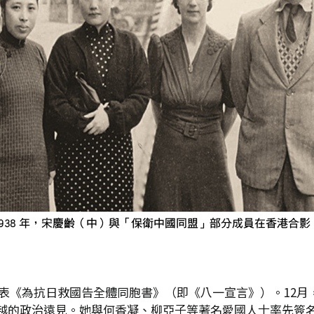
團發表《為抗日救國告全體同胞書》（即《八一宣言》）。12
越的政治遠見。她與何香凝、柳亞子等著名愛國人士率先簽