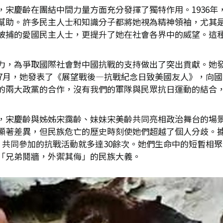
，宋慶齡在團結中間力量方面充分發揮了獨特作用。1936年
幫助。許多民主人士和知識分子都將她視為精神領袖，尤其
被捕的愛國民主人士，更提升了她在社會各界中的威望。這
力，為爭取國際社會對中國抗戰的支持做出了突出貢獻。她
年7月，她發表了《展望戰後—抗戰紀念日致美國友人》，向
的兩大政黨的合作，沒有我們的軍隊與民眾抗日運動的結合
，宋慶齡與姊姊宋靄齡、妹妹宋美齡共同亮相政治舞台的場
著差異，但民族危亡的歷史時刻使她們超越了個人分歧。據《
，共同參加的抗戰活動就多達30餘次。她們生命中的短暫相
「兄弟鬩牆，外禦其侮」的民族大義。