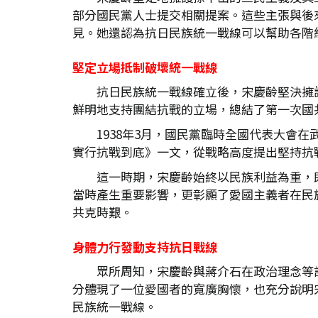
部分國民黨人士提交相關提案。這些主張與後
見。她還認為抗日民族統一戰線可以幫助各階
堅定立場抵制破壞統一戰線
抗日民族統一戰線確立後，宋慶齡堅決擁
鮮明地支持團結抗戰的立場，總結了第一次國
1938年3月，國民黨臨時全國代表大會
實行抗戰到底》一文，從戰略高度提出堅持抗
這一時期，宋慶齡始終以民族利益為重，
當時產生重要影響，更彰顯了愛國主義者在民
共克時艱。
身體力行發動支持抗日戰線
眾所周知，宋慶齡與蔣介石在政治理念等
分體現了一位愛國者的寬廣胸懷，也充分說明
民族統一戰線。