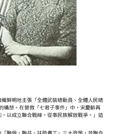
旗幟鮮明地主張「全體武裝總動員、全體人民總
線」的構想。在營救「七君子事件」中，宋慶齡再
別，以成立聯合戰線，從事民族解放戰爭。」這
的「聯俄、聯共、扶助農工」三大政策，並聯合