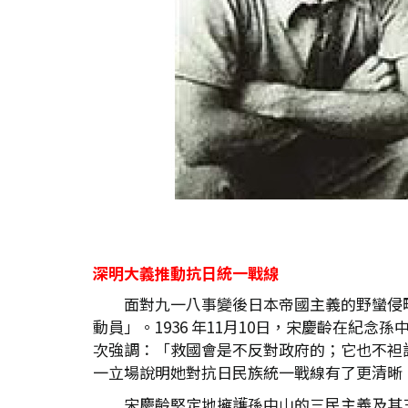
深明大義推動抗日統一戰線
面對九一八事變後日本帝國主義的野蠻侵
動員」。1936 年11月10日，宋慶齡在
次強調：「救國會是不反對政府的；它也不袒
一立場說明她對抗日民族統一戰線有了更清晰
宋慶齡堅定地擁護孫中山的三民主義及其