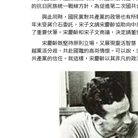
的抗日民族統一戰線方針，為促進第二次國共
與此同時，國民黨對共產黨的政策也有所
年末受蔣介石委託，宋子文請宋慶齡協助向中
了重要伏筆。宋慶齡和宋子文商議，決定請董
宋慶齡既堅持原則立場，又展現靈活智慧
越黨派分歧、共赴國難的高尚情懷。可以說，
共產黨的信任。就這樣，宋慶齡以其非凡的政