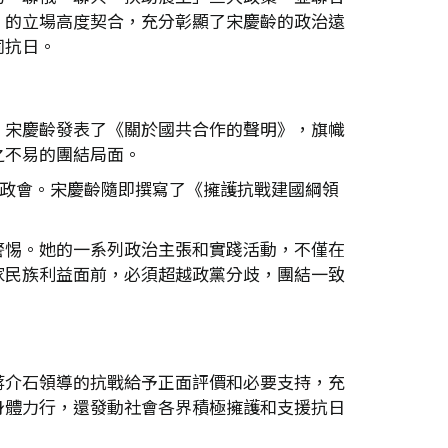
」的立場高度契合，充分彰顯了宋慶齡的政治遠
同抗日。
。宋慶齡發表了《關於國共合作的聲明》，旗幟
之不易的團結局面。
參政會。宋慶齡隨即撰寫了《擁護抗戰建國綱領
警惕。她的一系列政治主張和實踐活動，不僅在
家民族利益面前，必須超越政黨分歧，團結一致
蔣介石領導的抗戰給予正面評價和必要支持，充
身體力行，還發動社會各界積極擁護和支援抗日