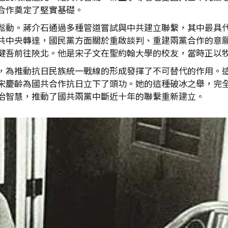
合作奠定了堅實基礎。
鬆動。蔣介石通過多種管道嘗試與中共建立聯繫，其中最具代表
共中央轉達，國民黨方面關於重啟談判、重建兩黨合作的意
健吾前往陝北。他是宋子文在聖約翰大學的校友，當時正以
，為推動抗日民族統一戰線的形成發揮了不可替代的作用。
宋慶齡為國共合作抗日立下了頭功。她的這種破冰之舉，完
治智慧，推動了國共兩黨中斷近十年的聯繫重新建立。