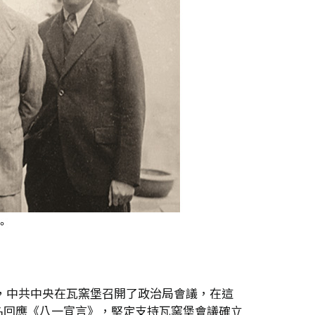
月，中共中央在瓦窯堡召開了政治局會議，在這
名回應《八一宣言》，堅定支持瓦窯堡會議確立