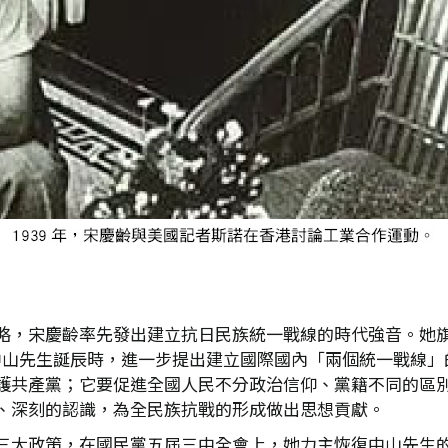
略，宋慶齡率先發出建立抗日民族統一戰線的時代強音。她
紀念孫中山先生誕辰時，進一步提出建立國際國內「兩個統一戰
護共產黨；它要促進全國人民不分政治信仰、黨籍不同的區
、深刻的認識，為全民族抗戰的形成做出思想貢獻。
三大政策，在國民黨五屆三中全會上，她力主恢復中山先生