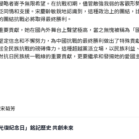
侵略者寄予無限希望。在抗戰初期，儘管敵強我弱的客觀形
泛同情和支援。宋慶齡敏銳地認識到，這種政治上的團結，
的團結抗戰必將取得最終勝利。
重要貢獻，她在國內外舞台上聲望極高，當之無愧被稱為「國
堅定信念和不懈努力，為中國抗戰的最終勝利做出了特殊貢
起全民族抗戰的磅礡偉力。這種超越黨派立場，以民族利益
對抗日民族統一戰線的重要貢獻，更要繼承和發揚她的愛國
宋菊芳
「台灣光復紀念日」銘記歷史 共創未來