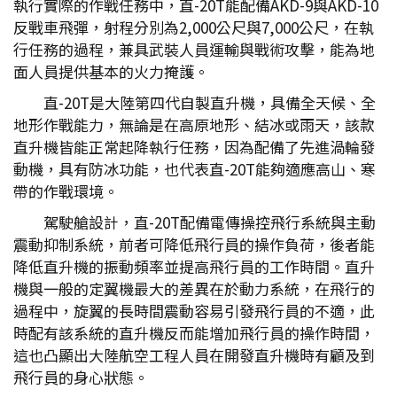
執行實際的作戰任務中，直-20T能配備AKD-9與AKD-10
反戰車飛彈，射程分別為2,000公尺與7,000公尺，在執
行任務的過程，兼具武裝人員運輸與戰術攻擊，能為地
面人員提供基本的火力掩護。
直-20T是大陸第四代自製直升機，具備全天候、全
地形作戰能力，無論是在高原地形、結冰或雨天，該款
直升機皆能正常起降執行任務，因為配備了先進渦輪發
動機，具有防冰功能，也代表直-20T能夠適應高山、寒
帶的作戰環境。
駕駛艙設計，直-20T配備電傳操控飛行系統與主動
震動抑制系統，前者可降低飛行員的操作負荷，後者能
降低直升機的振動頻率並提高飛行員的工作時間。直升
機與一般的定翼機最大的差異在於動力系統，在飛行的
過程中，旋翼的長時間震動容易引發飛行員的不適，此
時配有該系統的直升機反而能增加飛行員的操作時間，
這也凸顯出大陸航空工程人員在開發直升機時有顧及到
飛行員的身心狀態。