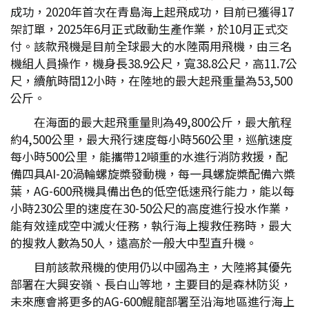
成功，2020年首次在青島海上起飛成功，目前已獲得17
架訂單，2025年6月正式啟動生產作業，於10月正式交
付。該款飛機是目前全球最大的水陸兩用飛機，由三名
機組人員操作，機身長38.9公尺，寬38.8公尺，高11.7公
尺，續航時間12小時，在陸地的最大起飛重量為53,500
公斤。
在海面的最大起飛重量則為49,800公斤，最大航程
約4,500公里，最大飛行速度每小時560公里，巡航速度
每小時500公里，能攜帶12噸重的水進行消防救援，配
備四具AI-20渦輪螺旋槳發動機，每一具螺旋槳配備六槳
葉，AG-600飛機具備出色的低空低速飛行能力，能以每
小時230公里的速度在30-50公尺的高度進行投水作業，
能有效達成空中滅火任務，執行海上搜救任務時，最大
的搜救人數為50人，遠高於一般大中型直升機。
目前該款飛機的使用仍以中國為主，大陸將其優先
部署在大興安嶺、長白山等地，主要目的是森林防災，
未來應會將更多的AG-600鯤龍部署至沿海地區進行海上