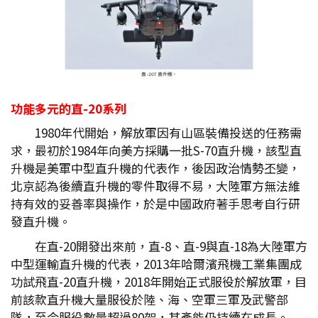
功能多元的直-20
系列
1980年代開始，解放軍因有山區裝備投送的任務需
求，最初於1984年向美方採購一批S-70直升機，該型直
升機是美軍中型直升機的代表作，後因政治情勢丕變，
北京認為後續直升機的零件取得不易，大陸軍方無法維
持有效的妥善率與操作，於是中國政府著手思考自行研
發直升機。
在直-20開發出來前，直-8、直-9與直-18為大陸軍方
中型運輸直升機的代表，2013年哈爾濱飛機工業集團成
功試飛直-20直升機，2018年開始正式服役於解放軍，目
前該款直升機大量服役於陸、海、空軍三軍及武警部
隊，至今服役數量超過80架，其產能仍持續在成長。