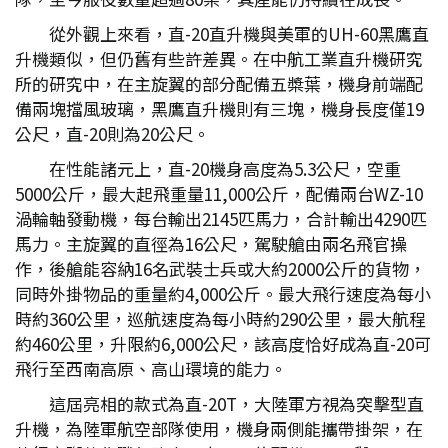
從外觀上來看，直-20直升機與美軍的UH-60黑鷹直
升機類似，但仍舊有些許差異。在中航工業直升機研究
所的研究中，在主旋翼的部分配備五槳葉，機身前端配
備兩塊擋風玻璃，黑鷹直升機則有三塊，機身長度僅19
公尺，直-20則為20公尺。
在性能諸元上，直-20機身高度為5.3公尺，空重
5000公斤，最大起飛重量11,000公斤，配備兩台WZ-10
渦輪軸發動機，每台輸出2145匹馬力，合計輸出4290匹
馬力。主旋翼的直徑為16公尺，駕駛艙由兩名飛官操
作，後艙能容納16名武裝士兵或大約2000公斤的貨物，
同時外掛物品的重量約4,000公斤。最大飛行速度為每小
時約360公里，巡航速度為每小時約290公里，最大航程
約460公里，升限約6,000公尺，該高度恰好成為直-20可
飛行至西南高原、高山環境的能力。
這屆亮相的款式為直-20T，大陸軍方視為突擊型直
升機，為陸軍航空部隊使用，機身兩側能攜帶掛架，在