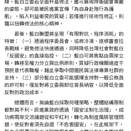
線。藍白立委若全面杯葛修法，雖可展現捍衛國會尊嚴
的姿態，卻可能被民進黨宣傳「為自身赴陸行為護
航」，陷入利益衝突的質疑；若僅進行技術性修正，則
難以扭轉修法的核心精神。
最後，藍白聯盟將呈現「有限對抗、程序消耗」的
特徵：（一）透過程序委員會、協商冷凍、逐條審查拉
長戰線，避免修法快速通過，同時降低台灣社會對藍白
「反國安」的直接指控。（二）藍白可將焦點由兩岸立
場，轉移至權力分立與比例原則，質疑行政機關過度干
預民意代表職權，藉此爭取中間選民與法律專業社群的
支持。（三）部分藍白立委可能選擇支持對一般公務員
的許可制，僅反對將立委與卸任首長納管，以降低全面
反對的政治成本。
總體而言，無論藍白採取何種策略，整體結構限制
都對其不利。民進黨政府透過「國安法制化治理」，成
功將兩岸交流議題從和平紅利，轉化為制度風險管理問
題，使反對者須先自證「不危害國安」。在此框架下，