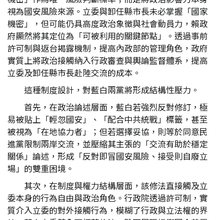
視為國安風險來源。立委與卸任縣市長未必掌握「國家
機密」，但可能仍具高度政治象徵與社會動員力，賴政
府顯然將其定位為「可被利用的關鍵節點」。透過事前
許可制與返台揭露機制，提高內政部的管理角色，政府
實質上將政治接觸納入行政審查與輿論監督體系，提高
立委及卸任縣市長赴陸交流的成本。
這種制度設計，對藍白兩黨將形成結構性壓力。
首先，在政治論述層面，藍白若強烈反對修訂，極
易被貼上「輕忽國安」、「配合中共統戰」標籤，甚至
被視為「在地協力者」；但若選擇妥協，則等於同意民
進黨限制兩岸交流，並壓縮其主張的「交流有助於穩定
關係」論述，形成「反對即冒國安風險、接受則自廢立
場」的雙重困境。
其次，在制度與權力結構層面，該修法直接觸及立
委本身的行為自由與政治角色。行政院透過許可制，實
質介入立委的對外接觸行為，模糊了行政與立法權的界