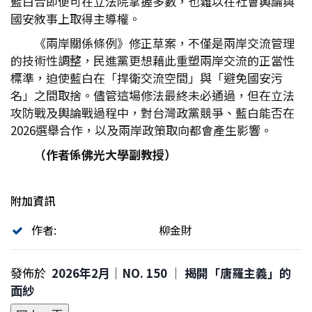
藍白合即便可在立法院掌握多數，也難以在社會輿論與
國安敘事上取得主導權。
《兩岸關係條例》修正草案，不僅是兩岸交流管理
的技術性調整，民進黨更想藉此重塑兩岸交流的正當性
標準，迫使藍白在「捍衛交流空間」與「避免國安污
名」之間取捨。儘管這場修法最終未必通過，但在立法
攻防戰及輿論戰過程中，對台灣政黨競爭、藍白能否在
2026選舉合作，以及兩岸政策取向都會產生影響。
（作者係佛光大學副教授）
附加資訊
作者:
柳金財
發佈於
2026年2月｜NO. 150 │ 揭開「唐羅主義」的
面紗