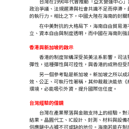
台灣在1990年代曾推動「亞太營運中
政治爭議、法規遲滯與社會共識不足而停滯，
的執行力。相比之下，中國大陸在海南的封關
在中美對抗的大格局下，海南自由貿易港
立、資本自由與制度透明，而中國在海南則強
香港與新加坡的啟示
香港的制度架構深受英美法系影響，司法
彈性，這種彈性與可控性，與香港的成熟但受
另一個參考點是新加坡。新加坡之所以成
效、公正、可執行性著稱，其仲裁裁決能依《
環境，必能吸引外資，提升國際信任度。
台灣經驗的借鏡
台灣在產業聚落與金融支持上的經驗，對
結果。晶圓代工、IC設計、封測、材料與設
供應鏈中占據不可或缺的地位。海南若能在制