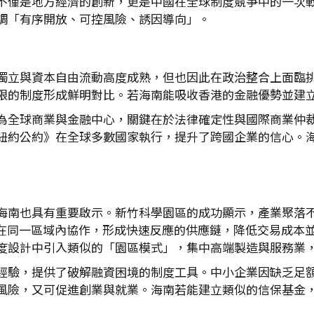
不僅是地方經濟的創新，更是中國在全球制度競爭中的一次
調「有序開放、可控風險、誘因導向」。
獨立與資本自由流動高度成熟，但也因此在政治整合上面臨
限的制度形成鮮明對比。若海南能吸收香港的金融優勢並建
為全球商業與金融中心，關鍵在於法律確定性與國際商業仲裁的
紐約公約》在全球多數國家執行，提升了跨國企業的信心。
海南也具有重要啟示。新竹科學園區的成功顯示，產業聚落
備在同一區域內協作，形成快速反應的供應鏈，降低交易成本
度設計中引入類似的「園區模式」，集中高端製造與服務業
經驗，提供了破解融資困境的制度工具。中小企業因缺乏足
風險，又可促進創業與就業。海南若能建立類似的信保基金