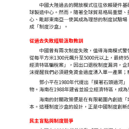
中國大陸過去的開放模式往往依賴硬件基
球製造中心。然而，隨著全球貿易格局重塑、
心、毗鄰東南亞—使其成為理想的制度試驗場
成「制度沙盒」。
從過去失敗經驗汲取教訓
中國曾有兩次制度失敗，值得海南模式警
從每平方米1300元飆升至5000元以上，最
經濟特區騙稅案」，因出口退稅制度漏洞，企業
沫提醒我們必須避免資金過度湧入單一產業；
鄧小平在1980年代提出「摸著石頭過
物。海南在1988年建省並設立經濟特區，成
海南的封關政策便是在有限範圍內創造「
本。這種制度沙盒的設計，正是中國制度創新
民主盲點與制度競爭