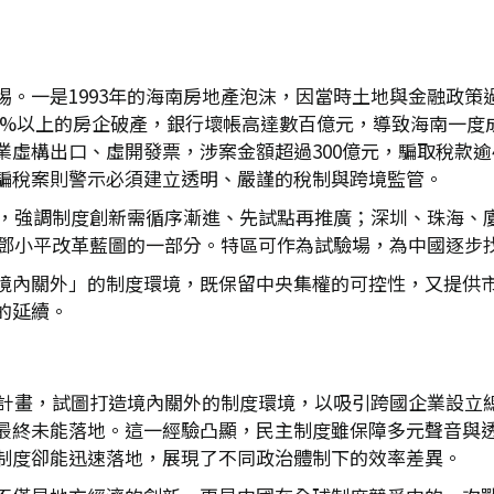
惕。一是1993年的海南房地產泡沫，因當時土地與金融政策
終95%以上的房企破產，銀行壞帳高達數百億元，導致海南一度成
虛構出口、虛開發票，涉案金額超過300億元，騙取稅款逾
騙稅案則警示必須建立透明、嚴謹的稅制與跨境監管。
河」，強調制度創新需循序漸進、先試點再推廣；深圳、珠海、
為鄧小平改革藍圖的一部分。特區可作為試驗場，為中國逐步
境內關外」的制度環境，既保留中央集權的可控性，又提供
的延續。
心」計畫，試圖打造境內關外的制度環境，以吸引跨國企業設立
最終未能落地。這一經驗凸顯，民主制度雖保障多元聲音與
制度卻能迅速落地，展現了不同政治體制下的效率差異。