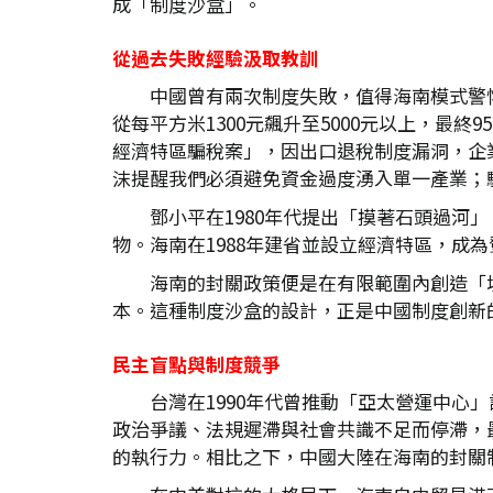
成「制度沙盒」。
從過去失敗經驗汲取教訓
中國曾有兩次制度失敗，值得海南模式警
從每平方米1300元飆升至5000元以上，最
經濟特區騙稅案」，因出口退稅制度漏洞，企業
沫提醒我們必須避免資金過度湧入單一產業；
鄧小平在1980年代提出「摸著石頭過
物。海南在1988年建省並設立經濟特區，成
海南的封關政策便是在有限範圍內創造「
本。這種制度沙盒的設計，正是中國制度創新
民主盲點與制度競爭
台灣在1990年代曾推動「亞太營運中
政治爭議、法規遲滯與社會共識不足而停滯，
的執行力。相比之下，中國大陸在海南的封關