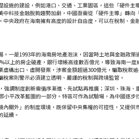
礎設施的建設，例如港口、交通、工業園區，這些「硬件主
美中科技金融脫鉤趨勢加劇，中國亟需從「硬件主導」轉向
。中央政府在海南擁有高度的設計自由度，可以在稅制、金
惕。一是1993年的海南房地產泡沫，因當時土地與金融政策
終95%以上的房企破產，銀行壞帳高達數百億元，導致海南一度成
虛構出口、虛開發票，涉案金額超過300億元，騙取稅款逾
騙稅案則警示必須建立透明、嚴謹的稅制與跨境監管。
河」，強調制度創新需循序漸進、先試點再推廣；深圳、珠海、
為鄧小平改革藍圖的一部分。特區可作為試驗場，為中國逐步
境內關外」的制度環境，既保留中央集權的可控性，又提供
的延續。