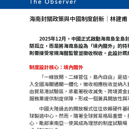
海南封關政策與中國制度創新│林建甫
2025
年12
月，中國正式啟動海南島全島
閉孤立，而是將海南島設為「境內關外」的特
則需接受常規海關監管並徵收稅收。此設計既
制度設計核心：境內關外
「一線放開、二線管住、島內自由」是這
入全國海關通關一體化，徵收相應稅收並納入
由貿易港試驗區，承載著稅收減免、跨境資金
服務業提供制度保障，形成一個兼具開放性與
中國大陸過去的開放模式往往依賴硬件基
球製造中心。然而，隨著全球貿易格局重塑、
心、毗鄰東南亞—使其成為理想的制度試驗場