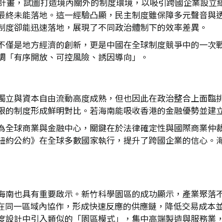
心」計畫，試圖打造境內關外的制度環境，以吸引跨國企業設立
最終未能落地。這一經驗凸顯，民主制度雖保障多元聲音與
制度卻能迅速落地，展現了不同政治體制下的效率差異。
不僅是地方經濟的創新，更是中國在全球制度競爭中的一次
調「有序開放、可控風險、誘因導向」。
獨立與資本自由流動高度成熟，但也因此在政治整合上面臨
限的制度形成鮮明對比。若海南能吸收香港的金融優勢並建
為全球商業與金融中心，關鍵在於法律確定性與國際商業仲裁的
紐約公約》在全球多數國家執行，提升了跨國企業的信心。
海南也具有重要啟示。新竹科學園區的成功顯示，產業聚落
備在同一區域內協作，形成快速反應的供應鏈，降低交易成本
度設計中引入類似的「園區模式」，集中高端製造與服務業