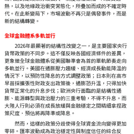
熱，以及地緣政治衝突常態化，所疊加而成的不確定時
代。在此新變局下，市場波動不再只是偶發事件，而是
新的結構轉變。
全球金融體系多軌並行
2026年最顯著的結構性改變之一，是主要國家央行
貨幣政策的不同步。這不僅反映各國經濟條件的差異，
更象徵全球金融體系從美國聯準會為首的單軌節奏走向
多軌並行。美國在通膨壓力趨緩、經濟成長動能降溫的
情況下，以預防性降息的方式調整政策；日本則在高市
早苗採擴張性財政支出政策後，通膨恐升溫，只得加快
貨幣正常化的升息步伐；歐洲央行面臨的是結構性通
膨、能源轉型與政治壓力的三重考驗，不得不升息。而
大陸人行則必須在成長放緩與金融穩定之間精細拿捏政
策尺度．預估將再降準或降息。
然而，這樣的政策分歧使得全球資金流向變得更加
零碎。匯率波動成為政治穩定性與制度信任的綜合反