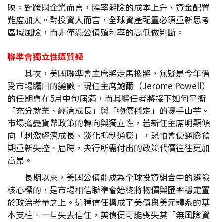
映。對跨國企業而言，匯率避險的成本上升、資金配置
難度加大。對投資人而言，全球資產配置必須重新思考
區域風險，而非僅憑公債殖利率的高低做判斷。
聯準會獨立性遭質疑
其次，美國聯準會主席將走馬換將，無疑是今年備
受市場矚目的變數。現任主席鮑爾（Jerome Powell）
的任期會在5月中旬屆滿，而其繼任者將接下如何平衡
「充分就業、經濟成長」與「物價穩定」的燙手山芋。
市場擔憂貨幣政策的轉向與獨立性，若新任主席明顯傾
向「刺激經濟成長、淡化抑制通膨」，恐怕會使通膨預
期重新失控。屆時，央行所需付出的政策代價往往更加
高昂。
長期以來，美國公債能成為全球投資組合中的避險
核心標的，是市場相信聯準會始終將物價與匯率穩定置
於政治考量之上。這種信任構成了美債與美元體系的基
本支柱。一旦失去信任，美債便可能喪失其「無風險資