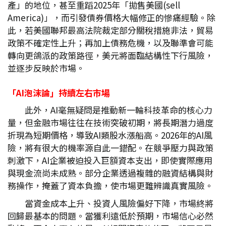
產」的地位，甚至重蹈2025年「拋售美國(sell
America)」，而引發債券價格大幅修正的慘痛經驗。除
此，若美國聯邦最高法院裁定部分關稅措施非法，貿易
政策不確定性上升；再加上債務危機，以及聯準會可能
轉向更鴿派的政策路徑，美元將面臨結構性下行風險，
並逐步反映於市場。
「AI
泡沫論」持續左右市場
此外，AI毫無疑問是推動新一輪科技革命的核心力
量，但金融市場往往在技術突破初期，將長期潛力過度
折現為短期價格，導致AI類股水漲船高。2026年的AI風
險，將有很大的機率源自此一錯配。在競爭壓力與政策
刺激下，AI企業被迫投入巨額資本支出，即使實際應用
與現金流尚未成熟。部分企業透過複雜的融資結構與財
務操作，掩蓋了資本負擔，使市場更難辨識真實風險。
當資金成本上升、投資人風險偏好下降，市場終將
回歸最基本的問題。當獲利遠低於預期，市場信心必然