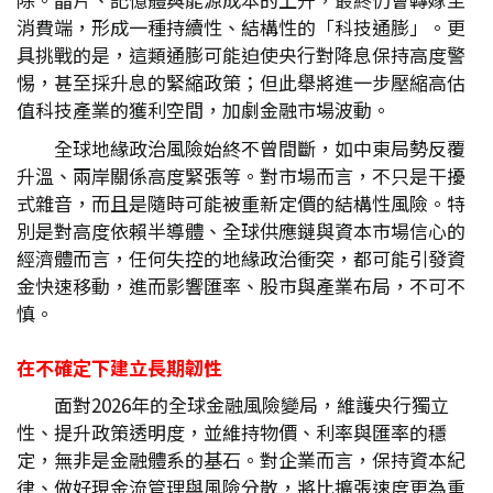
消費端，形成一種持續性、結構性的「科技通膨」。更
具挑戰的是，這類通膨可能迫使央行對降息保持高度警
惕，甚至採升息的緊縮政策；但此舉將進一步壓縮高估
值科技產業的獲利空間，加劇金融市場波動。
全球地緣政治風險始終不曾間斷，如中東局勢反覆
升溫、兩岸關係高度緊張等。對市場而言，不只是干擾
式雜音，而且是隨時可能被重新定價的結構性風險。特
別是對高度依賴半導體、全球供應鏈與資本市場信心的
經濟體而言，任何失控的地緣政治衝突，都可能引發資
金快速移動，進而影響匯率、股市與產業布局，不可不
慎。
在不確定下建立長期韌性
面對2026年的全球金融風險變局，維護央行獨立
性、提升政策透明度，並維持物價、利率與匯率的穩
定，無非是金融體系的基石。對企業而言，保持資本紀
律、做好現金流管理與風險分散，將比擴張速度更為重