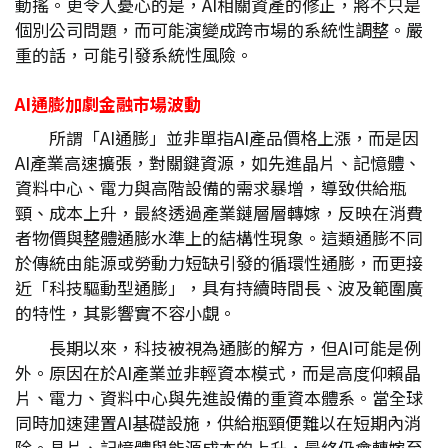
動搖。更令人憂心的是，AI相關資產的修正，將不只是
個別公司問題，而可能演變成跨市場的系統性調整。嚴
重的話，可能引發系統性風險。
AI
通膨加劇金融市場波動
所謂「AI通膨」並非單指AI產品價格上漲，而是因
AI產業高速擴張，對關鍵資源，如先進晶片、記憶體、
資料中心、電力與高階設備的需求暴增，導致供給瓶
頸、成本上升，最終透過產業鏈層層轉嫁，反映在消費
者物價與整體通膨水準上的結構性現象。這類通膨不同
於傳統由能源或勞動力短缺引發的循環性通膨，而更接
近「科技驅動型通膨」，具有持續時間長、波及範圍廣
的特性，其影響實不容小覷。
長期以來，科技被視為通膨的解方，但AI可能是例
外。原因在於AI產業並非輕資本模式，而是高度仰賴晶
片、電力、資料中心與先進設備的重資本體系。當全球
同時加速建置AI基礎設施，供給瓶頸便難以在短期內消
除。晶片、記憶體與能源成本的上升，最終仍會轉嫁至