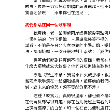
當《龍拳》的戰鼓聲響起，當《青花瓷》勾
的事，像是王力宏把京劇唱腔玩得飛起。這不
驚喜地發現：「原來你也在這兒。」
我們都活在同一個歌單裡
說實話，老一輩聊起兩岸總喜歡帶著點沉
一個神祕的「地下組織」。最讓我哭笑不得的
試看，不論是在台北忠孝東路的小學走廊，還
法，挺胸抬頭，一臉莊嚴地對上暗號：「愛你
看著他們那副認真到不行的模樣，我常在
什麼大環境或宏大敘事？他們只知道這首歌夠
最近《聲生不息•寶島季》火成那樣，很
當兩岸歌手湊在一起翻唱經典，螢幕前的我們
憾、對未來的惶恐，頻率竟然分毫不差。
這種「軟實力」真的很溫柔，卻也最不講
在情況反轉得很有趣。你在台北捷運上常看到
上凍得縮脖子的白領，和一個在台北便利店打