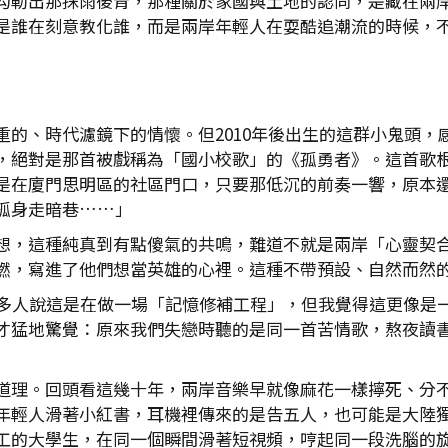
勒出那抹雨後青，那種關於家國與土地的認同，是藏在兩岸同
是誰在刻意教化誰，而是兩岸年輕人在耍酷追潮流的時候，
重的、時代濾鏡下的情懷。但2010年後出生的這群小鬼頭，
，絕對是那首被戲稱為「國小校歌」的《孤勇者》。這首歌
是在廈門思明區的社區門口，只要那低沉的前奏一響，原本
孤身走暗巷……」
想，這種純真到有點傻氣的共鳴，難道不就是兩岸「心靈契
燃，寫進了他們想當英雄的心裡。這種不帶預設、自然而然
多人說這是在做一場「記憶修補工程」，但我覺得這更像是
才猛地驚覺：原來我們失戀時聽的是同一首苦情歌，熬夜讀
道理。回頭看這幾十年，兩岸音樂早就像麻花一樣擰死、分不
年輕人滑著小紅書，耳機裡傳來的是告五人，也可能是大陸
工的大學生，在同一個瞬間滑著短視頻，哼起同一段洗腦的