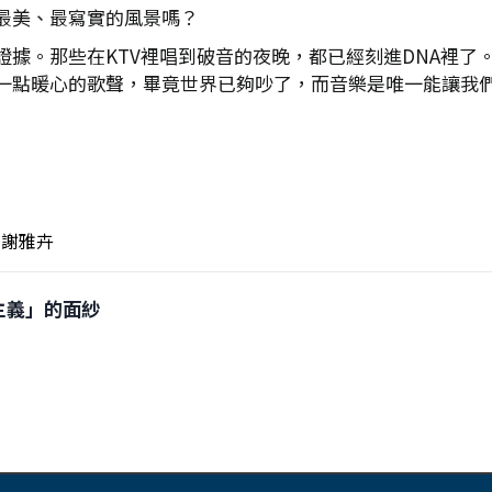
最美、最寫實的風景嗎？
證據。那些在KTV裡唱到破音的夜晚，都已經刻進DNA裡了
一點暖心的歌聲，畢竟世界已夠吵了，而音樂是唯一能讓我
謝雅卉
羅主義」的面紗