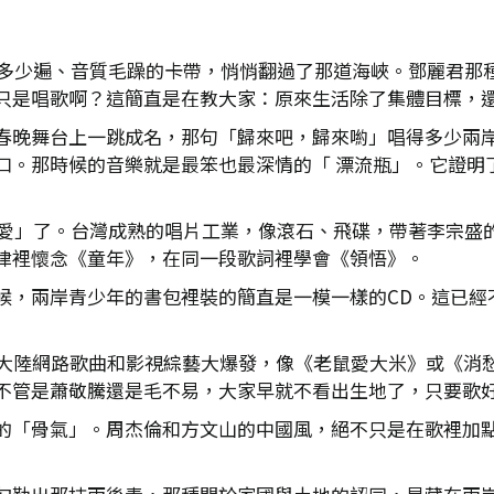
知道多少遍、音質毛躁的卡帶，悄悄翻過了那道海峽。鄧麗君那
只是唱歌啊？這簡直是在教大家：原來生活除了集體目標，
春晚舞台上一跳成名，那句「歸來吧，歸來喲」唱得多少兩
口。那時候的音樂就是最笨也最深情的「 漂流瓶」。它證明
「戀愛」了。台灣成熟的唱片工業，像滾石、飛碟，帶著李宗盛
律裡懷念《童年》，在同一段歌詞裡學會《領悟》。
候，兩岸青少年的書包裡裝的簡直是一模一樣的CD。這已經
大陸網路歌曲和影視綜藝大爆發，像《老鼠愛大米》或《消愁》
不管是蕭敬騰還是毛不易，大家早就不看出生地了，只要歌好
的「骨氣」。周杰倫和方文山的中國風，絕不只是在歌裡加