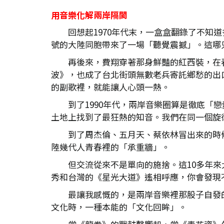
用音樂化解兩岸隔閡
回想起1970年代末，一盒盒翻錄了不
號的大陸同胞帶來了一場「聽覺震撼」。這哪
再後來，費翔穿著那身鮮豔的紅西裝，在
波》，也成了台北街頭無數老兵寄託鄉愁的出
的副歌裡，就能讓人心頭一熱。
到了1990年代，兩岸音樂圈算是徹底
土地上找到了最狂熱的知音。我們在同一個旋
到了周杰倫、五月天、蔡依林冒出來的時
陸幾代人青春裡的「承重牆」。
但交流從來不是單向的施捨。這10多年來
秀和台灣的《星光大道》遙相呼應，你會發現
最讓我感慨的，是兩岸音樂裡那股子自發
文化時，一種本能的「文化回眸」。