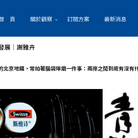
首 頁
關於觀察
訂閱方案
最新消息
發展│謝雅卉
的北京地鐵，常拍著腦袋琢磨一件事：兩岸之間到底有沒有