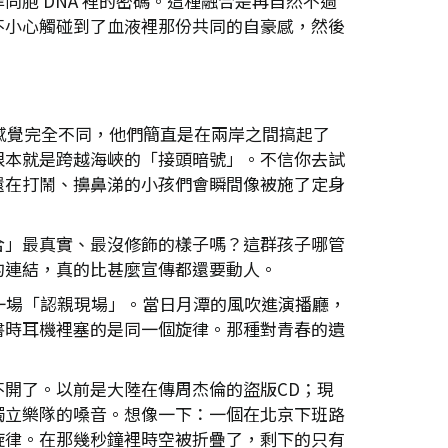
胞 DNA 裡的密碼。這種融合是再自然不過
不小心觸碰到了血液裡那份共同的自豪感，然後
感覺完全不同，他們簡直是在兩岸之間搞起了
根本就是跨越海峽的「接頭暗號」。不信你去試
還在打鬧、擤鼻涕的小孩們會瞬間像被施了定身
合」最真實、最沒修飾的樣子嗎？這群孩子哪管
的連結，真的比甚麼宣傳都還要動人。
一場「認親現場」。當日月潭的風吹進演播廳，
書時耳機裡塞的是同一個旋律。那種對青春的遺
開了。以前是大陸在傳周杰倫的盜版CD；現
獨立樂隊的嗓音。想像一下：一個在北京下班路
旋律。在那幾秒鐘裡時空被折疊了，剩下的只有