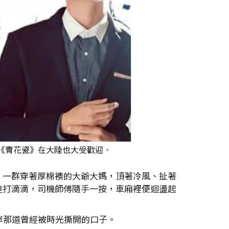
，一群穿著厚棉襖的大爺大媽，頂著冷風、扯著
陸打滴滴，司機師傅隨手一按，車廂裡便迴盪起
岸那道曾經被時光撕開的口子。