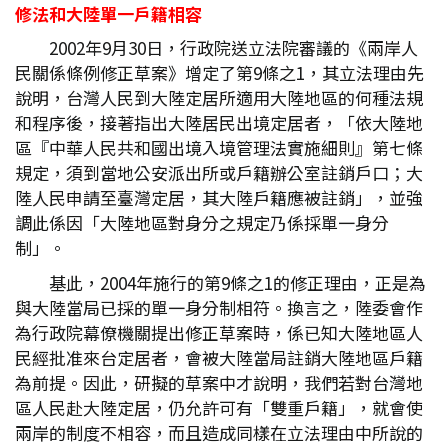
修法和大陸單一戶籍相容
2002年9月30日，行政院送立法院審議的《兩岸人
民關係條例修正草案》增定了第9條之1，其立法理由先
說明，台灣人民到大陸定居所適用大陸地區的何種法規
和程序後，接著指出大陸居民出境定居者，「依大陸地
區『中華人民共和國出境入境管理法實施細則』第七條
規定，須到當地公安派出所或戶籍辦公室註銷戶口；大
陸人民申請至臺灣定居，其大陸戶籍應被註銷」，並強
調此係因「大陸地區對身分之規定乃係採單一身分
制」。
基此，2004年施行的第9條之1的修正理由，正是為
與大陸當局已採的單一身分制相符。換言之，陸委會作
為行政院幕僚機關提出修正草案時，係已知大陸地區人
民經批准來台定居者，會被大陸當局註銷大陸地區戶籍
為前提。因此，研擬的草案中才說明，我們若對台灣地
區人民赴大陸定居，仍允許可有「雙重戶籍」，就會使
兩岸的制度不相容，而且造成同樣在立法理由中所說的