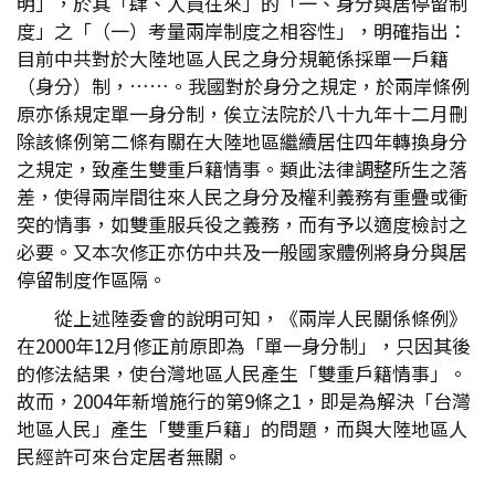
明」，於其「肆、人員往來」的「一、身分與居停留制
度」之「（一）考量兩岸制度之相容性」，明確指出：
目前中共對於大陸地區人民之身分規範係採單一戶籍
（身分）制，……。我國對於身分之規定，於兩岸條例
原亦係規定單一身分制，俟立法院於八十九年十二月刪
除該條例第二條有關在大陸地區繼續居住四年轉換身分
之規定，致產生雙重戶籍情事。類此法律調整所生之落
差，使得兩岸間往來人民之身分及權利義務有重疊或衝
突的情事，如雙重服兵役之義務，而有予以適度檢討之
必要。又本次修正亦仿中共及一般國家體例將身分與居
停留制度作區隔。
從上述陸委會的說明可知，《兩岸人民關係條例》
在2000年12月修正前原即為「單一身分制」，只因其後
的修法結果，使台灣地區人民產生「雙重戶籍情事」。
故而，2004年新增施行的第9條之1，即是為解決「台灣
地區人民」產生「雙重戶籍」的問題，而與大陸地區人
民經許可來台定居者無關。