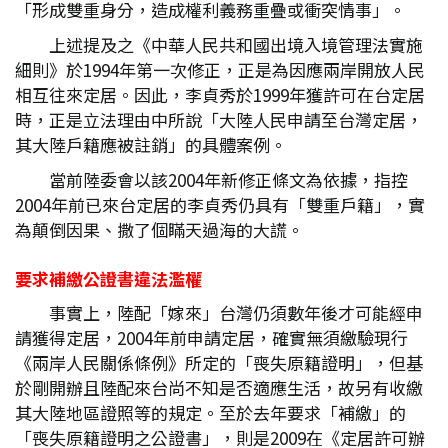
「形成雙重身分，造成權利義務重疊或衝突情事」。
上述提及之《中華人民共和國出境入境管理法實施
細則》於1994年第一次修正，正是為因應兩岸開放人民
相互往來定居。因此，李貞秀於1999年獲許可在台定居
時，正是立法理由中所說「大陸人民申請至台灣定居，
其大陸戶籍應被註銷」的具體案例。
當前陸委會以該2004年新修正條文為依據，指控
2004年前已來台定居的李貞秀仍具有「雙重戶籍」，實
為顛倒因果、撒了個瞞天過海的大謊。
要求補繳公證書違法濫權
事實上，陸配「嫁來」台灣仍須數年後才可能經申
請獲得定居，2004年前申請定居，確實無須繳驗現行
《兩岸人民關係條例》所定的「喪失原籍證明」，但基
於剛開辦且陸配來台尚不知是否適應生活，故另有收繳
其大陸地區證照等的規定。至於去年要求「補繳」的
「喪失原籍證明之公證書」，則是2009在《定居許可辦