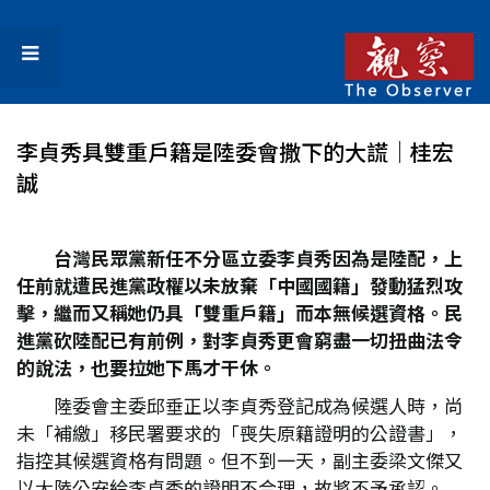
李貞秀具雙重戶籍是陸委會撒下的大謊│桂宏
誠
台灣民眾黨新任不分區立委李貞秀因為是陸配，上
任前就遭民進黨政權以未放棄「中國國籍」發動猛烈攻
擊，繼而又稱她仍具「雙重戶籍」而本無候選資格。民
進黨砍陸配已有前例，對李貞秀更會窮盡一切扭曲法令
的說法，也要拉她下馬才干休。
陸委會主委邱垂正以李貞秀登記成為候選人時，尚
未「補繳」移民署要求的「喪失原籍證明的公證書」，
指控其候選資格有問題。但不到一天，副主委梁文傑又
以大陸公安給李貞秀的證明不合理，故將不予承認。