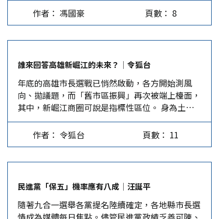
（白）三方勢力的重新洗牌。在「地方包圍中央」
任可能性高。基隆市、台北市、桃園市、新竹市、
德在23日與五院院長新春茶敘時，首度鬆口，表達
作者： 馮國豪
頁數： 8
與「鞏固執政根基」的拉鋸下，各縣市的戰略意義
苗栗縣、南投縣、屏東縣、連江縣這8位縣市長，
願意前往立法院做「國情報告」。 此外，被川普
已超越單純的地方自治，成為2028年大選的前哨
均為2022年當選，依法均可連任。目前看來施政滿
痛斥為「國恥」的美國最高法院6位大法官（2位是
站。 回顧 2022…
意度都不錯，初期民調也都居於領先，因此只要當
川普上個任期任命的），這次做出的裁決，不僅為
事人具有爭取連任的意願，成功連任的可能性很
川普上了一堂三權分立、相互制衡的課，也對經常
誰來回答高雄新崛江的未來？│令狐台
高。目前除了連江縣（馬祖）王忠銘曾於2023年一
自詡「台灣是『民主價值同盟』的核心成員」的民
年底的高雄市長選戰已悄然啟動，各方開始測風
度對媒體表示只想當一任縣長外，其餘都有強烈爭
進黨當局，打了一記當頭棒喝。…
向、拋議題，而「舊市區振興」再次被端上檯面，
取連任的意願，就連王忠銘也未再提起無意連任的
其中，新崛江商圈可說是指標性區位。 身為土生
話。既然這8位連任成功率高，競爭性也就顯著降
土長的高雄人，新崛江是一段親身經歷的城市記
低。…
憶。這裡曾是年輕世代的集散地，是流行、消費與
作者： 令狐台
頁數： 11
生活感同時發生的地方。但在民進黨長期執政高雄
的這些年，舊市區逐漸顯得疲弱、零散，看不到未
來的方向。人潮減少、店家撐不下去、空屋與拉下
鐵門的店面交錯出現，這不是單一商圈經營失敗，
民進黨「保五」機率應有八成│汪誕平
而是城市發展失衡的具體後果。令人憂心的是，政
隨著九合一選舉各黨提名陸續確定，各地縣市長選
治人物側重政治語言，但未見更清晰的振興主張。
情成為媒體每日焦點。儘管民進黨政績乏善可陳、
回顧台北市在馬英九任內提出的「翻轉城市軸