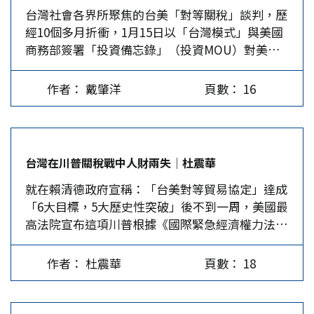
台灣社會各界所聚焦的台美「對等關稅」談判，歷
國武器能獲得政治庇護，選民才有安全感。民進黨
人潮或短期活動，而必須搭配具創意的政策工具。
經10個多月折衝，1月15日以「台灣模式」與美國
採行深度融入美國的經濟戰略，順從美國抵制中國
包括能引入適合舊市區的產業型態，鼓勵小型創業
商務部簽署「投資備忘錄」（投資MOU）對美投
的非紅供應鏈政策；擴大投資歐、亞；藉著半導體
與文化型經濟；透過租金、稅制或分區的調整降低
資進行供應鏈合作後，農曆春節前夕再度與美國貿
產業的優勢帶動股市飆漲，助經濟成長率亮眼。民
年輕人進入的門檻；結合短期居住、工作假期或外
易代表署針對台美《對等貿易協定》（台美ART）
進黨主席賴清德要人民辨識，是加強親近美國、走
來人口的移動，讓人潮真正進入生活循環。…
作者： 戴肇洋
頁數： 16
文本進行確認，美東時間2月12日，在台灣駐美代
向國際的經濟戰略對台灣有利，還是二次西進（大
表處及美國在台協會（AIT）的見證下，簽下台美
陸）對台灣有利；他顯然對東進的戰略信心滿滿。
ART。 依據政府談判團隊在台美簽署ART後所公布
2月初，國民黨主席鄭麗文接受《聯合報》訪問時
的資料顯示，我方獲致與日韓兩國相同的15%對等
說，恢復國共論壇、訪陸和堅定主張兩岸和平是國
台灣在川普關稅戰中人財兩失│杜震華
關稅稅率、不再疊加最惠國待遇（MFN）、達成
民黨選舉的大利多。國民黨顯然認為維穩兩岸關係
就在賴清德政府宣稱：「台美對等貿易協定」達成
美國承諾半導體供應鏈相關生產品享受「232條
就能緩解戰爭焦慮，比期待美國或盟友的口惠聲援
「6大目標，5大歷史性突破」後不到一周，美國最
款」關稅最優惠待遇，以及2,072品項輸美產品
來得更實際。兩岸有文化、親情和百工百業為支
高法院宣布這項川普根據《國際緊急經濟權力法》
（具有實績974品項）豁免對等關稅，僅課MFN稅
撐，絕大多數台灣民意贊成開放兩岸交流。國共智
（IEEPA）祭出的對等關稅超越了法律授權，是非
率，占適用對等關稅10,264品項的20%，整體輸美
庫論壇聚焦於民生為本的經濟戰略，達成15項共同
法的。那麼，在這個違法的基礎上，和各國諮商出
實績產品平均關稅將調降至12.33%，使得台灣對
意見，包括推動觀光旅遊、醫療安養、精密機械、
作者： 杜震華
頁數： 18
來的對等關稅和相關對美國投資、採購，理論上也
美出口取得較公平的競爭條件，甚至具有更優勢的
人工智能、防災減災、新能源等產業合作，兩岸一
該失效。 然而，川普仍然堅持己見，另外根據
地位。 也付出難以估計的代價 不過，隨著2月20日
起賺世界的錢。…
《1974年貿易法》第122條，對全球貨品課徵10%
美國最高法院判決川普援引《國際緊急經濟權力