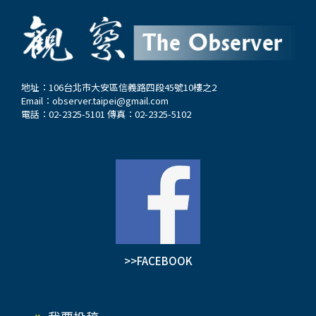
年才俊遠赴歐美與日本，學習現代科學技術與制度
無數家庭在隔絕的幾十年間，如何靠著那一點點模
理念。他們不僅吸收了工程、醫學、數理等知識，
糊的筆跡活下去的尊嚴。這些發黃的紙張在此刻顯
更帶回了近代工業文明的組織方式與科研精神。這
得如此珍貴，是因為他們用最笨拙、也最溫柔的方
股留學潮既是民族危機下的自救，也是思想啟蒙的
式，戳破了所有冰冷的政治術語。他們告訴我們一
契機。 百餘年來，兩岸高等教育在工業生產人才
個最簡單的道理：行政的牆可以蓋得很高，航線可
地址：106台北市大安區信義路四段45號10樓之2
Email：
observer.taipei@gmail.com
培養上形成了完整體系，培養大量工程師、科學家
以暫停，但那種骨子裡的牽掛連時光都磨不掉。…
電話：02-2325-5101 傳真：02-2325-5102
與技術專才。結合商管學院的組織管理知識與法律
經濟學院的產權市場觀念，校園文化強調「實事求
是」與「嚴謹治學」。學生在課堂之外，常參與科
研實驗與社會服務，形成知識與實踐結合的氛圍。
政策鼓勵科研教育，工業化需求提供國內外舞台，
社會普遍認為生產是「報國之途」。這種文化共
識，使工業生產人才不僅在學術上受到重視，更在
社會地位上獲得肯定，成為推動中國現代化的骨幹
>>FACEBOOK
力量。 台商是製造與市場的橋樑…