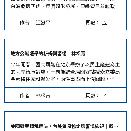
台海危機四伏、經濟畸形發展，但綠營目前執政的
線」，政策初衷是為了挽救西門町與台北車站周邊
五個縣市變天的機率依然不大，主要原因是選民結
等老化西區，避免城市資源與人口持續單向集中於
構使然，不管民進黨做得再差，那些「死忠」選民
東區。馬市府看到了舊城衰退的危機，也曾試圖回
作者： 汪誕平
頁數： 12
還是會支持。這是民主的悲哀，又何嘗不是台灣的
應，但事後證明，若政策只著力於公共空間改善與
無奈。 去年6月28日，民進黨全代會就通過2026直
宏觀口號，未同時處理人口結構、產業型態與生活
轄市長暨縣市長提名特別條例，規定執政任期尚未
模式的轉變，最終仍會被市場力量牽著走。新崛江
屆滿的執政縣市，由主席提名經中執會通過後徵
商圈的問題幾乎一模一樣。新崛江當年的成功，從
地方公職選舉的析辨與警惕│林松青
召；執政任期屆滿的直轄市、縣市則辦理初選；非
來不是因為街道多漂亮，而是因為年輕人在這裡生
今年開春，國共兩黨在北京舉辦了以民生議題為主
執政直轄市、縣市提名候選人則經徵詢、協調後產
活、消費、交流，流行文化得以快速累積與擴散。
的兩岸智庫論壇，一周後調查局國安站搜索立委高
生單一適當人選，由主席提名經中執會通過徵召。
它的沒落也不是因為磁磚老舊，而是人不再來了或
金素梅住家和辦公室。兩件事表面上沒關聯，但擬
目前已有15個縣市完成提名，相較於國民黨，可以
來了卻不會留下來。當城市無法提供足以支撐生活
參加年底地方公職選舉者必須關注後續效應。 地
說快了很多。 不過，最為外界重視的台北市與桃
的條件，商圈自然失去存在根基。 因此，該面對
方公職從縣市長、鄉鎮長、縣市議員到村里長，職
園市，民進黨至今找不到足以與蔣萬安、張善政分
的不是「要不要再做一次改造」，而是「人從哪裡
作者： 林松青
頁數： 14
缺逾一萬；草根化選舉模式深入巷弄。面對大規模
庭抗禮的人，金門也沒人參選，這反映民進黨雖已
來」。商圈要活先決條件一定是人，高雄要吸引什
的社會動員，候選人和選民對各政黨的路線和司法
在中央執政10年，但有份量的政治人才依舊不足。
麼樣的人口？年輕世代是否能在舊市區找到工作機
介選，都應析辨與警惕。 國、民兩黨的策略不一
貧富差距成為選戰地雷？ 從大形勢看，去年GDP
會與負擔生活？外地人口為何要來及留下？這些問
民進黨大肆宣揚與美國簽署「矽盛世宣言及台美經
成長8.63%，創下15年來新高；台股集中市場指數
題遠比鋪路、換燈困難，卻也是振興政策無法迴避
美國對等關稅違法，台美貿易協定應審慎檢視│戴肇洋
濟安全聲明」，能結合美國的市場與技術，購買美
封關收在2896…
的核心。 進一步說，商圈振興不能只是等待觀光