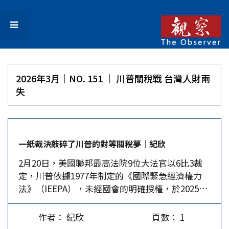
2026年3月｜NO. 151 │ 川普關稅戰 台灣人財兩
失
一紙裁決敲碎了川普的對等關稅夢│紀欣
2月20日，美國聯邦最高法院9位大法官以6比3裁
定，川普依據1977年制定的《國際緊急經濟權力
法》（IEEPA），未經國會的明確授權，於2025年
4月實施的全球性關稅是違法的。川普隨即簽署公
告，依據《1974年貿易法》第122條，對全球各國
作者： 紀欣
頁數： 1
徵收10%進口關稅，不到24小時又發文宣布把關稅