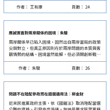
政府與市民之間的關係，以及AI如何協助政府收
7.5%。 財富嚴重分配不均 至於GDP分配到受雇人
端。制裁不再僅針對對手國，甚至開始延伸至「不
作者： 王有康
頁數： 24
稅。 AI協助查稅可增加稅收 在新加坡，一個AI虛
員薪資的部分，2024年僅有43.1%，是30年來的最
配合」的盟友。當美元從全球貿易的潤滑劑，轉變
擬助理可以用多種語言回答稅務問題，將客服中心
低比例，其餘紅利占35.1%、折舊占16.8%與5%稅
為政治施壓的利刃，各國對美元的依賴便從單純的
的詢問量減少一半。韓國已部署了AI指南來協助市
收，2025年這個比例會更低，因為前11個月薪資
成本考量，升級為國家安全風險。這種信任基礎的
民申報和繳納稅款。奧地利在2024年利用AI報稅，
上漲僅4.06%，不及經濟成長8.63%的半數。這表
侵蝕，正是「去美元化」不可逆轉的深層動因。…
應誠實面對兩岸關係的困境│朱駿
該年的稅收額增加了3.54億歐元，此歸因於該國預
明經濟大餅以薪資方式分配到家庭的比例縮小，而
兩岸關係早已陷入困境，固然出自兩岸當局的政策
測分析能力中心（PACC）利用AI來識別逃稅和違
由少數家庭分配到一大塊。沒有分配到成長紅利的
尖銳對立，但真正原因則在於兩岸問題的本質與客
規行為，結果AI分析了660萬稅務案件和2340萬合
大部分家庭對收入短缺的憂心、阮囊羞澀的挫折，
觀情勢的結構。困境當然能解，但必須開創新戰略
規案件，揭露了包括虛假的員工評估財報和企業未
就會表現在消費行為上。他們不敢消費或無力消
途徑才有可能。 誠十年來兩岸關係一直在持續惡
申報的車輛銷售。 法國利用AI偵測未申報租金…
費，因而全體消費成長率只有1.57…
化中，國際環境對兩岸關係的發展也較從前不利許
作者： 朱駿
頁數： 26
多。兩岸局勢已陷入困境，只是許多相關人士不願
承認，或不敢誠實面對，這將令困境趨於更嚴重且
更難解決。 兩岸問題的本質 兩岸問題起源於國共
政治分歧引爆內戰，之後走上兩個不同方向的政治
問題不在陸配參政而在錯選適用法│柳金財
體制綿延迄今。目前雙方的體制對峙，只會增加兩
近來民進黨政府主張，依《國籍法》取消陸配當選
邊武力的角色與作用，一邊要以武力保證統一成
公職的資格，引發高度爭議。無論是要求民眾黨籍
功，一邊要以武力防衛被消滅。順此以往，無法和