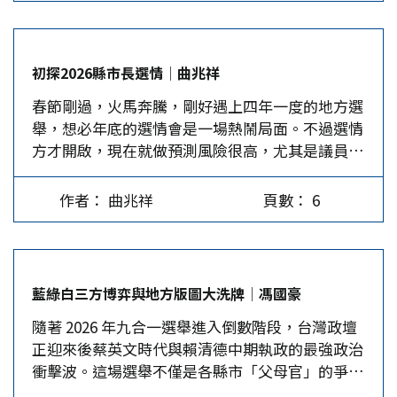
提高至15%，立即生效，還稱會在未來發布「全新
且符合法律規範的關稅」。 美國《1974年貿易
法》第122條規定，總統在處理國家「重大國際收
初探2026縣市長選情│曲兆祥
支失衡」時，可課徵最高15%關稅，最長150天，
春節剛過，火馬奔騰，剛好遇上四年一度的地方選
到期可經國會批准延長，只是美國目前並未出現重
舉，想必年底的選情會是一場熱鬧局面。不過選情
大且嚴重的國際收支逆差，美元在外匯市場亦未面
方才開啟，現在就做預測風險很高，尤其是議員、
臨急貶威脅，該法第122條的適用性也顯然有問
代表或鄉鎮長，因為席次實在太多，根本無法仔細
題。 對於川普關稅政策的反覆、不確定性，多國
觀察，所以本文只能就22個縣市長選情做個遠期預
表達了擔憂或不滿，歐盟議會隨即決議暫停審議美
作者： 曲兆祥
頁數： 6
估。 作為一個負責任的觀察者，筆者必須先承認
國關稅，印度也決定推遲與美國的談判。對此，川
一點，現在的估測只能說是基於經驗性的主觀評
普強硬反擊：若有任何國家敢利用最高法院的裁決
估，缺乏客觀的數據基礎，故而在未來數月選戰過
「耍花招」，將面臨更高稅率的關稅。 《金融時
程必然還要隨時修正。基於分析的需要，本文先針
報》直言「簽署協定的國家變成輸家」，但賴清德
藍綠白三方博弈與地方版圖大洗牌│馮國豪
對22個縣市長選情做一個分類，以方便後續的討
及其行政團隊卻仍強調：「現行台美關稅談判結果
隨著 2026 年九合一選舉進入倒數階段，台灣政壇
論、分析。 依競爭度分成四類選區 根據22縣市長
對台灣有利，日韓其他國家沒有選擇重新談判」，
正迎來後蔡英文時代與賴清德中期執政的最強政治
選戰的競爭激烈程度，也就是競爭度
只是輿論不斷湧現「倉促上桌的台美協定形同白
衝擊波。這場選舉不僅是各縣市「父母官」的爭
（competitiveness）高低，大致可分成四類。
談」、不能再「報喜不報憂」、台美協定已使台灣
奪，更是國民黨（藍）、民進黨（綠）、民眾黨
第一類是現任者爭取連任且競爭度低，亦即成功連
「人財兩失」。或許就是這樣的社會氛圍，讓賴清