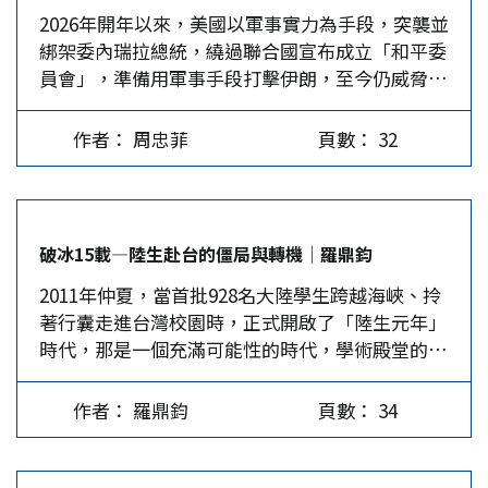
2026年開年以來，美國以軍事實力為手段，突襲並
打仗的場景。 根據最新資料統計，2025年全球機
國籍，就必須註銷公職身分」，其背後的邏輯正
綁架委內瑞拉總統，繞過聯合國宣布成立「和平委
器人總出貨量約1.6萬台，其中中國占約1.4萬台，
是：陸籍是一種外國國籍，這不是務實操作，而是
員會」，準備用軍事手段打擊伊朗，至今仍威脅用
美國約1500台，日本、南韓加歐盟占數百台，不到
從務實台獨滑向法理台獨。 毋庸置疑，民進黨政
軍事力量強索丹麥自治領地格陵蘭島。美國對外政
5%。所謂經濟，簡單講就是供需，需求代表我們
府並非依據陸配的行為判斷是否構成國安風險，而
策轉以運用軍事實力脅迫為主，對世界中小國家任
「想要什麼」，供給代表我們「能提供什麼」，而
僅因其「出生地」與「原屬身分」，將整個陸配族
作者： 周忠菲
頁數： 32
意欺凌，造成地緣政治事件頻發，地區戰爭有一觸
價格則是兩者拉鋸後的結果。當這兩者達到平衡
群預設為「潛在國安風險者」。這種治理邏輯已從
即發之勢。 這種趨勢傳遞到台海的同時，美日在
時，社會的資源就能得到分配。雖然現代經濟學延
現代法治所強調的「行為責任」，退化為「身分推
台海周邊舉行了「鐵拳軍演」，19個演習選點靠近
伸出了貨幣政策、賽局理論、行為科學，但底層邏
定」。一旦國家以出身作為忠誠判準，便已形成制
台灣，顯然是有意加劇台海局勢緊張，試圖造成全
輯始終繞著這供需兩個字打轉，卻有人拿錯誤論述
度歧視。其效果將不僅止於陸配個人，更會使其子
破冰15載—陸生赴台的僵局與轉機│羅鼎鈞
球和地區熱點，戰爭節奏加快的地緣威脅。 但美
誤導台灣人的觀念。 評劉寶傑的五大謬論 劉寶傑1
女在台灣社會被標籤化，淪為次等公民。…
2011年仲夏，當首批928名大陸學生跨越海峽、拎
日在戰略上期待的威懾力被打折扣。正如近日中國
月底接受王偉忠專訪時，對中國的批評至少犯了以
著行囊走進台灣校園時，正式開啟了「陸生元年」
大陸外交部長王毅在德國出席慕尼黑會議時，在答
下幾點錯誤。…
時代，那是一個充滿可能性的時代，學術殿堂的門
問環節指出的：「中國政府認為，台海局勢的緊張
檻首度有系統地向大陸學子敞開。這項變革不僅是
處於可控狀態」。本文在此基礎上進一步分析，指
高等教育資源的跨境流動，在兩岸關係的宏大敘事
出美日合謀，試圖打亂地區秩序，但其威脅「對地
作者： 羅鼎鈞
頁數： 34
中，它更像是一條極具象徵意義的柔性紐帶，承載
區衝突動用軍事力量」的效應並未出現；而且相反
著兩岸和平發展期最樸素的願景：讓兩岸青年在同
的，它帶來的「副產品」是台灣民進黨當局「面臨
一間課堂裡，尋找共築未來的公約數。 然而，時
的安全壓力」陡然增大。這使得民進黨當局最近玩