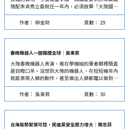
陸配李貞秀立委就任一年內，必須放棄「大陸國
平解決問題，給了外國勢力同時操弄兩岸，剝削宰
籍」；或撤銷花蓮縣光復鄉基層村里長鄧萬華的公
制台灣與阻礙統一的極佳空間。 兩岸問題的本質
職身分，官方皆以「國安底線」作為正當化理由。
是政權之爭。不論中共用多美好中聽的語言包裝
作者： 柳金財
頁數： 29
然而，真正的問題從來不在「陸配能否參政」，而
「兩岸的統一不是一方吃掉另一方」，本質上就是
在民進黨政府選擇了一部不適用的法律，處理一個
強者獲勝，主宰統一後的中國，弱者政權消亡。除
本應由憲法與兩岸法制規範的問題。當法律選擇本
非創造一個全新體制，同時融合兩邊，開創一個新
身即已錯置，再多的國安話語也只是為制度失能塗
中國，怎麼不是「一邊吃掉一邊」？…
春晚機器人一腳踢醒全球│吳東昇
上政治保護色。 依據現行憲法及其增修條文，對
大陸春晚機器人表演，看在學機械的筆者眼裡簡直
岸的中華人民共和國從來不是「別國」或「他
是目瞪口呆。沒想到大陸的機器人，在短短幾年內
國」。憲法增修條文前言明載「因應國家統一前之
就能表現人類的動作，甚至做出人類都難以做到的
需要」，清楚定義兩岸處於未完成統一的特殊狀
高難度動作。 筆者少年時期學過簡單的武術，春
態，也預設了國家應當統一。《兩岸人民關係條
晚機器人的諸多動作並非一般人想像那樣簡單，尤
例》則進一步界定「台灣地區」與「大陸地區」，
作者： 吳東昇
頁數： 30
其是迴旋踢、後空翻、舞劍及雙截棍，能做到如此
兩岸是「一國兩區」，而大陸地區人民並非外國
絲滑令人震撼。因為這動作比簡單的戰場巡邏、瞄
人，而是基於特殊政治關係所產生的特殊身分。正
準目標扣板機、追趕，甚至代替人類打肉搏戰，都
因如此，兩岸人民的權利義務不應由以「外國人」
還要複雜。如果複雜的武術表演都能夠無瑕完成，
為前提設計的《國籍法》。 《國籍法》的前提在
台海局勢緊張可控，民進黨安全壓力增大│周忠菲
未來一旦改變指令，勢必可讓科幻電影轉化成人類
於「外國國籍」。當民進黨政府宣稱「不放棄大陸