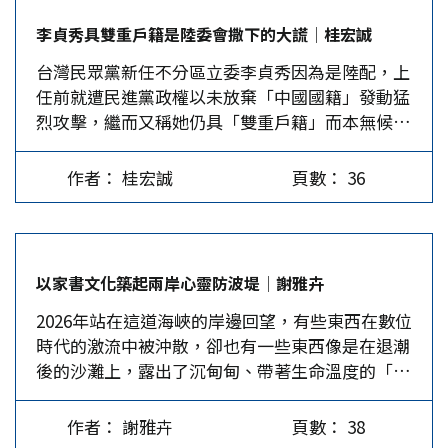
光荏苒，今年適逢陸生赴台15周年，本該是總結碩
火的囂張氣焰被迫有所收斂。以下從兩方面分析。
李貞秀具雙重戶籍是陸委會撒下的大謊│桂宏誠
果、慶祝交流深化的里程碑，卻呈現出凋零的景
向印太輻射但打了折扣 美國口口聲聲表明自己是
台灣民眾黨新任不分區立委李貞秀因為是陸配，上
象。根據最新數據，2025學年在台陸生註冊人數已
和平的維護者，美國在「美國優先」的旗幟下，扮
任前就遭民進黨政權以未放棄「中國國籍」發動猛
跌破百人。從當初的破冰繁榮到如今的冰封轉折，
演全球「基於規則與秩序」的維護者與捍衛者。但
烈攻擊，繼而又稱她仍具「雙重戶籍」而本無候選
這條由青年學子用腳步丈量的交流之路，正因政治
川普執政以來「言行不一致」，體現出所謂「美國
資格。民進黨砍陸配已有前例，對李貞秀更會窮盡
的寒蟬效應與制度的層層枷鎖，面臨著系統性斷裂
優先」就是在單極霸權下，強推美國對世界資源的
一切扭曲法令的說法，也要拉她下馬才干休。 陸
的危機。我們不禁要問：這15年我們究竟得到什
任意掠奪，在地緣政治上根據美國的利益需要，強
作者： 桂宏誠
頁數： 36
委會主委邱垂正以李貞秀登記成為候選人時，尚未
麼，又正在失去什麼？ 陸生政策從誕生之初就帶
制他國服從美國意願。這是借機鼓勵其他地區強國
「補繳」移民署要求的「喪失原籍證明的公證
有某種「先天的防禦性」。2011年前後，台灣內部
進行效仿，從而達到引發地區衝突擴散的作用。而
書」，指控其候選資格有問題。但不到一天，副主
朝野力量激烈角力，最終妥協出的「三限六不」原
美國則憑藉其軍事實力與政治滲透能力，操控地區
委梁文傑又以大陸公安給李貞秀的證明不合理，故
則（限制採認學歷、限制招生總量、限制醫事學
衝突，擴大美國利益。…
以家書文化築起兩岸心靈防波堤│謝雅卉
將不予承認。 9條之1係規範台灣地區人民 李貞秀
歷；不加分、不影響本地招生、不編獎助金、不許
2026年站在這道海峽的岸邊回望，有些東西在數位
於1993年嫁來台灣，1999年許可在台定居。梁文
打工、不可留台就業、不可考公職），構成一道嚴
時代的激流中被沖散，卻也有一些東西像是在退潮
傑說《臺灣地區與大陸地區人民關係條例》（簡稱
密的行政藩籬。這道藩籬名義上是為了緩解社會對
後的沙灘上，露出了沉甸甸、帶著生命溫度的「情
《兩岸人民關係條例》）於2004年修正施行後才要
「搶奪教育與就業資源」的焦慮，實質上卻在陸生
感化石」。那些泛黃的信、斑駁的族譜，正以一種
求單一戶籍制度，故在此之前「我們並沒有要
心中築起一道身分歧視的高牆。對於一名懷揣夢想
前所未有的姿態，重新進入我們的視線。這不只是
求」，所以她「不可能去註銷對面的戶籍」。 事
跨海求學的青年而言，這種「制度性區隔」不僅是
作者： 謝雅卉
頁數： 38
一場翻閱檔案的歷史工程，更像是一場跨越時空、
實上，李貞秀當時許可來台定居時，尚未規定須繳
經濟上的負擔，更是一種尊嚴上的貶抑。在校園