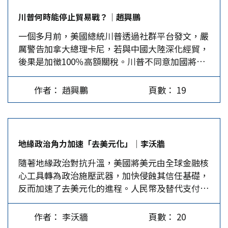
的新關稅，並於一天後追加到15%，其效期為150
法》（IEEPA）課徵對等關稅違法，讓台美
川普何時能停止貿易戰？│趙興鵬
天，來取代原來的對等關稅。白宮堅持先前已完成
ART「喜訊」陷入進退維谷的困境。亦即政府唯恐
一個多月前，美國總統川普透過社群平台發文，嚴
的對等關稅協議具有約束力，期望貿易夥伴能維持
對等關稅談判落後日韓兩國，於美國最高法院判決
厲警告加拿大總理卡尼，若與中國大陸深化經貿，
承諾。 若將川普依IEEPA課徵的關稅取消，美國課
前，大幅讓步透過「大開放」、「大投資」、「大
後果是加徵100％高額關稅。川普不同意加國將美
徵的平均加權關稅率會從15.4%下降7.1%，拉低到
採購」條件替換5%關稅減讓，其背後似乎沒有府
國作為中國商品輸入的「中轉港」（Drop Off
8.3%，和美國貿易的各國都將受惠。然而，原來
院首長聲稱我方取得前所未有的成果，甚至需要付
Port），以此讓中國大陸商品繞道而行，文中並直
和美國經過諮商，承諾大規模對美投資或採購而獲
出難以估計代價。很顯然地，此時需要暫緩立法審
作者： 趙興鵬
頁數： 19
呼卡尼為「卡尼州長」（Governor Carney），降
得較低關稅的成員，如日本、韓國、台灣，其原來
議生效期程，藉此檢視被台美ART掩飾的真相，同
低其稱謂來羞辱他。 川普這樣的措施與稱謂明擺
獲得的競爭優勢就瞬間消失，因未來將會和其他成
時觀察各國因應對等關稅違法所採取的措施，重新
著美國想吞併加拿大的野心，也顯示華盛頓圍困北
員看齊，都是在15%的基礎上疊加原始的關稅率。
爭取有利條件。 先從「大開放」觀察，台灣同意
京的政策不變。川普口口聲聲他與習近平關係很
而原來被課以高對等關稅的成員，如巴西的50%，
大幅放寬或排除美國產品進入市場門檻。其中，除
地緣政治角力加速「去美元化」│李沃牆
好，全是讓人噁心的甜言蜜語，中國有一句俗語：
就會在沒有付出任何代價下突然受惠。而台灣在亞
了為維護台灣軍工產業韌性，而保留中小貨車維持
隨著地緣政治對抗升溫，美國將美元由全球金融核
「當面說好話，背後捅刀子」，原來川普是這方面
洲三強的競爭中將最為劣勢，因為韓國和美國有
一定關稅之外，完全豁免美製小型客車進口關稅，
心工具轉為政治施壓武器，加快侵蝕其信任基礎，
的行家。對中、加貿易關係增溫，川普不檢討自
《自由貿易協定》，而日本的競爭力最強，受關稅
以及取消進口數量限制；此外，全面開放因狂牛
反而加速了去美元化的進程。人民幣及替代支付體
己，卻不停用盡手段恐嚇他人，簡直像一頭留著獅
影響最少。 這對承諾做出巨大投資和採購，因此
症、萊克多巴胺疑慮而禁止輸入已持續20年的美豬
系崛起，全球貨幣秩序正由美元單極走向多極制衡
子髮型的狂人。川普不是一頭真的獅子，只是會用
獲得不疊加關稅率15%的日本、韓國、台灣，顯然
及美牛，以及較高風險內臟部位的進口，同時配合
的新階段。 在川普政府主導下，美元從維繫全球
關稅及軍事恫嚇他國的假獅子；川普應該是一頭驢
是不公平的。理論上，這些經濟體都應該和美國重
國際研擬放寬豬腎萊劑標準。醫材及藥品進口關稅
作者： 李沃牆
頁數： 20
貿易與金融穩定的核心制度支柱，轉化為貫徹「美
子，現在已黔驢技窮。…
新談判，獲得一個比目前15%更低的關稅率才合
也大幅調降至接近零；至於保健食品關稅，則是從