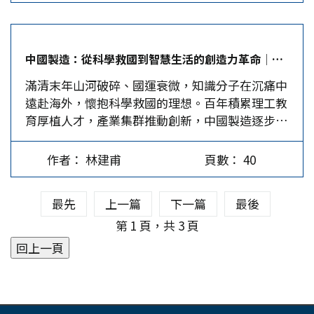
關於「家」的集體喚醒。 每封信都是扯不斷的臍
交註銷戶籍的證明外，她經大陸當局批准出境來台
裡，他們與外籍生、僑生領著不同的證件，享受著
帶 如果你有機會走進福建泉州閩台緣博物館，或
定居前，即已被公安單位註銷了戶籍。不僅如此，
截然不同的醫療保障與工讀權利。 長期以來，陸
是那種藏在巷弄裡的小型遷台記憶展，應該在那些
梁文傑稱2004年《兩岸人民關係條例》修正施行
生被貼上「短期學術過客」的標籤，這種「次等
中國製造：從科學救國到智慧生活的創造力革命│林建甫
展櫃前多停一會。那裡最動人的絕不是玻璃上貼著
後，才要求單一戶籍制也並非實情，而且作為單一
生」的待遇讓許多陸生在四年學成後，帶走的往往
滿清末年山河破碎、國運衰微，知識分子在沉痛中
的宏大年代數字，而是那幾張透著汗漬、甚至還留
戶籍制，依據新增第9條之1，是規範「台灣地區人
是複雜的情感。民進黨若始終將陸生視為統戰工具
遠赴海外，懷抱科學救國的理想。百年積累理工教
有淚痕的家常話。 「娘，我會活著回來，妳一定
民」而非「大陸地區人民經許可來台定居者」。…
或社會負擔，而非兩岸溝通的天然橋樑，那麼兩岸
育厚植人才，產業集群推動創新，中國製造逐步登
要等我。」這句話，是高秉涵老先生寫下的。那時
教育交流將永遠無法擺脫政治博弈的陰影。當前的
上世界舞台。高鐵疾馳、柔性顯示屏折疊、智慧廚
的信封還帶著一種無法言說的禁忌感。這封信在海
招生斷層，表面上是因大陸方面暫停學位生赴台，
具自動烹飪、共享單車遍布街巷，工藝新鮮的例子
峽上空繞了又繞，走了30年才回到故里。信到時，
實則是台灣內部日益濃厚的「去中國化」氛圍與歧
作者： 林建甫
頁數： 40
層出不窮。到2025年中國製造已能揚眉吐氣，從昔
娘已在黃土之下，親友也已滿頭華髮。對那一代遷
視性政策長期累積出的負面回饋。 教室裡的兩岸
日的悲哀走向今日的自信，展現民族在科學與工藝
台的人來說，家書哪裡只是紙？那是動盪歲月裡唯
融合…
最先
上一篇
下一篇
最後
中重生的壯闊歷程。本文將從科學救國談起，延伸
一還能感覺到跳動的精神臍帶。海峽那頭是望穿秋
至理工為核心的高教、台商的給力，再以產業集群
第 1 頁，共 3 頁
水的等候，這頭是隱忍不發的孤獨。 這種重量不
與未來探索收束，呈現中國製造的多維成就。 科
只屬於高老先生一個人。從明清時期為了討生活、
學救國與厚植理工教育 自滿清末年以來，中國面
腰帶夾著一包祖墳黃土，就敢過海拓墾的閩南先
臨列強壓力與內憂外患，知識分子逐漸意識到「科
民，到1949年那場大遷徙，家書始終是兩岸血脈裡
學救國」的重要性。甲午戰敗與庚子之亂，使人們
最真實的「百科全書」。信裡記著誰家的田產給了
深刻感受到傳統制度與技術的落後。於是一批批青
老二，誰家的孫子剛滿月取了什麼字輩，也記載著