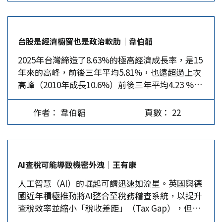
國優先」的戰略工具，這場百年未有之大變局已然
理；但這三個成員不僅貿易依賴美國，連軍事防衛
30%調降到10%。…
發生質變。從重提覬覦格陵蘭引發盟友信任危機，
也高度倚美，因此議價能力偏低，川普只要不高
到對伊朗動武威懾，並對貿易夥伴揮舞關稅與制裁
興，就會針對性地單獨對其課徵更高關稅，因此，
台股是經濟櫥窗也是政治軟肋│韋伯韜
大棒，美國正以極端現實主義侵蝕著美元霸權的制
要求啟動重談的機會不高。 印度無論在經濟或軍
2025年台灣締造了8.63%的極高經濟成長率，是15
度根基。地緣政治全面升溫，同步加速了全球「去
事上對美國的依賴度都相對較低，所以在IEEPA關
年來的高峰，前後三年平均5.81%，也遠超過上次
美元化」的進程。 金融武器化的反噬效應 「去美
稅被宣判違法後，印度不怕得罪川普，立刻暫緩赴
高峰（2010年成長10.6%）前後三年平均4.23 %，
元化」（De-dollarization）係指各國政府、企業
美簽署行動。台灣前行政院副院長施俊吉，曾在賴
股市也創下空前的近3萬點，而於次月超越3.2萬
與市場參與者，為降低對美元的依賴，逐步在國際
清德宣布台美諮商完成後，批評賴政府過於急躁，
點，一年內上漲達萬點。如果全民能盡享成長果實
貿易、金融投資與外匯儲備中，轉向使用其他貨幣
應等候美國最高法院判決確定後再完成諮商，看來
作者： 韋伯韜
頁數： 22
紅利，實該額手稱慶，但實際並未如此，生計困頓
或資產（如歐元、人民幣、日圓、乃至黃金）的過
是睿智的建議。只是說來容易，但以台灣的議價能
的人民所在多有。 台灣生產毛額（GDP）係由消
程。其本質是全球貨幣體系由「美元單極」，走向
力來看，發球權完全在美國一方，台灣在高度依賴
費、投資與淨出口（出口-進口）所組成，觀察
「多極並存」的結構性轉型。長期以來，美元得以
下，只會任其宰割，無法享有「正常國家」的談判
2025年經濟高成長的來源，乃來自投資（成長
穩居全球儲備貨幣之首，關鍵不在於美國的軍事或
地位，這是台灣主政者必須面對的無奈。…
AI查稅可能導致機密外洩│王有康
9.69%）與出口（成長34.9%）的高成長，成長紅
經濟體量本身，而在於其所提供的中立性、深度流
人工智慧（AI）的崛起可謂迅速如流星。英國與德
利自然只分配到這些能靠投資與出口獲利的企業與
動性與制度信用。然而，隨著川普將關稅、金融制
國近年積極推動將AI整合至稅務稽查系統，以提升
員工，其數量不及全體的10%。例如，2025年前
裁與資產凍結工具化，美元體系已高度「武器
查稅效率並縮小「稅收差距」（Tax Gap），但也
11個月的半導體及資通業產品出口成長率51.8%，
化」。 尤其，川普重返白宮後，進一步推行「極
因此衍生不少問題。以下介紹有些國家利用AI改變
占出口比重超過73.7%，但雇用人數僅占就業人口
致現實主義」外交，將金融霸權的使用邊界推向極