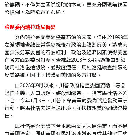
治籌碼，不僅失去國際援助的本意，更充分顯現無視國
際慣例，為所欲為的心態。
強制委內瑞拉政局轉變
委內瑞拉是南美洲盛產石油的國家，但由於1999年
左派領袖查維茲當選總統後在政治上強烈反美，造成美
國無法分享委國的石油紅利。政治及經濟因素使得美國
在各方面對委國打壓。查維茲2013年3月病逝後由副總
統馬杜洛當選總統，並數度連任，馬杜洛延續查維茲的
反美路線，因此同樣遭到美國的多方打壓。
自2025年9月以來，川普政府指控委國資助「毒品
恐怖主義、人口販運、謀殺和綁架」，揚言馬杜洛必須
下台。今年1月3日，川普下令美軍對委內瑞拉發動軍事
行動，將馬杜洛夫婦押送出境，並扶持親美的副總統接
任。
馬杜洛是否應該下台本應由委國人民決定，而不是
由美國決定。即使美國有馬杜洛涉嫌販毒或其他罪行的