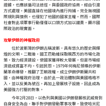
證據，也應該循司法途徑，與委國政府協商，經由引渡
方式處理。美國直接在他國境內進行拘捕，完全無視國
際規則與慣例，也侵犯了他國的國家主權。然而，國際
社會對此項軍事行動僅僅以口頭方式加以譴責，顯示國
際政治的現實面。
攻擊伊朗的神權政府
位於波斯灣的伊朗古稱波斯，具有悠久的歷史與輝
煌的文明。二戰後，國王巴勒維採取親西方的市場化政
策，致力經濟建設，使國家獲得較大發展，但是市場經
濟造成貧富不均，引起民怨。1979年何梅尼領導的伊斯
蘭革命爆發，推翻了王朝政權，成立伊朗伊斯蘭共和
國，由神權政府治理。由於此一政治體制與美國格格不
入，並以反美為號召，再加上發展核子設施，因此成為
美國強力打壓的對象。
今年2月28日，以色列與美國以伊朗發展核武威脅到
自身安全為由，聯手對伊朗發動軍事攻擊，致使哈米尼