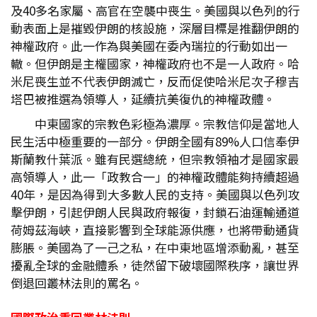
及40多名家屬、高官在空襲中喪生。美國與以色列的行
動表面上是摧毀伊朗的核設施，深層目標是推翻伊朗的
神權政府。此一作為與美國在委內瑞拉的行動如出一
轍。但伊朗是主權國家，神權政府也不是一人政府。哈
米尼喪生並不代表伊朗滅亡，反而促使哈米尼次子穆吉
塔巴被推選為領導人，延續抗美復仇的神權政體。
中東國家的宗教色彩極為濃厚。宗教信仰是當地人
民生活中極重要的一部分。伊朗全國有89%人口信奉伊
斯蘭教什葉派。雖有民選總統，但宗教領袖才是國家最
高領導人，此一「政教合一」的神權政體能夠持續超過
40年，是因為得到大多數人民的支持。美國與以色列攻
擊伊朗，引起伊朗人民與政府報復，封鎖石油運輸通道
荷姆茲海峽，直接影響到全球能源供應，也將帶動通貨
膨脹。美國為了一己之私，在中東地區增添動亂，甚至
擾亂全球的金融體系，徒然留下破壞國際秩序，讓世界
倒退回叢林法則的罵名。