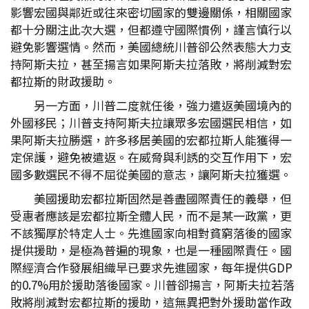
影響宏國與鄰近或往來密切國家的雙邊關係，相關國家
都十分關注此次大選，但都遵守國際慣例，謹言慎行以
避免影響選情。然而，美國總統川普卻公然表態大力支
持阿斯夫拉，甚至揚言如果阿斯夫拉落敗，將削減對宏
都拉斯的財政援助。
另一方面，川普二度就任後，強力遣返美國境內的
外國移民；川普支持阿斯夫拉讓眾多宏國選民相信，如
果阿斯夫拉勝選，許多移居美國的宏都拉斯人能獲得一
定保護，避免被遣返。在威脅與利誘的交互作用下，宏
國多數選民不得不屈從美國的意志，讓阿斯夫拉獲選。
美國援助宏都拉斯固然是善盡國際責任的義舉，但
受惠者應該是宏都拉斯全體人民，而不是某一政黨，更
不該獨厚於特定人士。先進國家向相對貧窮落後的國家
提供援助，是極為普遍的現象，也是一種國際責任。國
際經濟合作發展組織早已要求先進國家，每年提供GDP
的0.7%用於援助落後國家。川普卻揚言，阿斯夫拉若落
敗將削減對宏都拉斯的援助，這無異把對外援助當作政