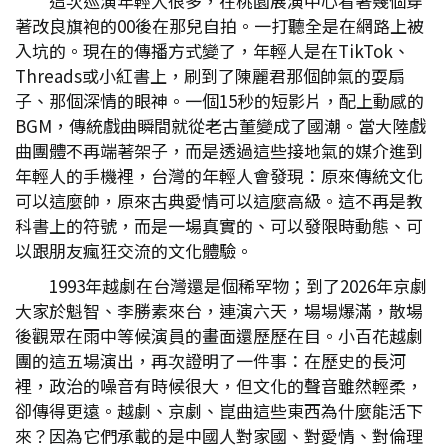
這次巡演年輕人很多，在桃園展演中心看著幾個穿
著改良旗袍的00後在那兒自拍。一打聽全是在網路上被
入坑的。現在的傳播方式變了，年輕人是在TikTok、
Threads或小紅書上，刷到了陳麗君那個帥氣的耍扇
子、那個深情的眼神。一個15秒的短影片，配上動感的
BGM，傳統戲曲瞬間就從老古董變成了國潮。當大陸戲
曲團體不再端著架子，而是透過這些接地氣的媒介進到
年輕人的手機裡，台灣的年輕人會發現：原來傳統文化
可以這麼帥，原來古典愛情可以這麼高級。這不再是教
科書上的符號，而是一場真實的、可以發限時動態、可
以跟朋友瘋狂交流的文化體驗。
1993年越劇在台灣還是個稀罕物；到了2026年京劇
大家於魁智、李勝素來台，連演六天，場場爆滿，散場
後觀眾在雨中等候演員的畫面還歷歷在目。小百花越劇
團的這五場演出，再次證明了一件事：在歷史的長河
裡，政治的噪音有時候很大，但文化的聲音雖然輕柔，
卻傳得更遠。越劇、京劇、崑曲這些東西為什麼能活下
來？因為它們承載的是中國人對家國、對愛情、對倫理