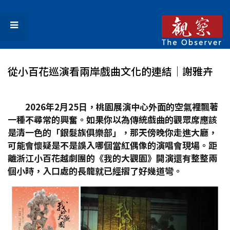
從小百花巡演看兩岸戲曲文化的連結│謝雅卉
2026
年2
月25
日，桃園展演中心外面的空氣裡飄著
一種不尋常的興奮。如果你以為傳統戲曲的觀眾席應該
是清一色的「銀髮族俱樂部」，那天傍晚你走進大廳，
可能會懷疑是不是誤入哪個當紅偶像的演唱會現場。距
離浙江小百花越劇團的《我的大觀園》開演還有整整兩
個小時，入口處的長龍就已經摺了好幾道彎。