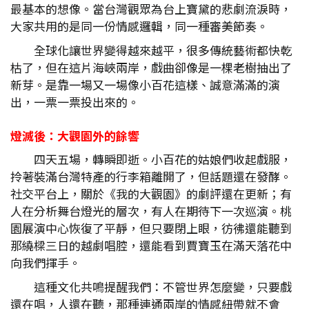
最基本的想像。當台灣觀眾為台上寶黛的悲劇流淚時，
大家共用的是同一份情感邏輯，同一種審美節奏。
全球化讓世界變得越來越平，很多傳統藝術都快乾
枯了，但在這片海峽兩岸，戲曲卻像是一棵老樹抽出了
新芽。是靠一場又一場像小百花這樣、誠意滿滿的演
出，一票一票投出來的。
燈滅後：大觀園外的餘響
四天五場，轉瞬即逝。小百花的姑娘們收起戲服，
拎著裝滿台灣特產的行李箱離開了，但話題還在發酵。
社交平台上，關於《我的大觀園》的劇評還在更新；有
人在分析舞台燈光的層次，有人在期待下一次巡演。桃
園展演中心恢復了平靜，但只要閉上眼，彷彿還能聽到
那繞樑三日的越劇唱腔，還能看到賈寶玉在滿天落花中
向我們揮手。
這種文化共鳴提醒我們：不管世界怎麼變，只要戲
還在唱，人還在聽，那種連通兩岸的情感紐帶就不會