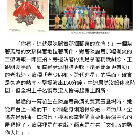
「你看，這就是陳麗君那個翻身的立牌！」一個紮
著馬尾的女孩興奮地拉著同伴，對著陳麗君那幅颯爽的
巨型海報一陣狂拍。旁邊站著的則是拿著精緻劇照、正
跟朋友爭論「到底是尹派唱腔更軟，還是範派更有勁」
的老戲迷。這種「老少同框、跨代追星」的場面，確實
是久違的熱鬧。整場演出150分鐘，中途居然沒設休息時
間，但全場上千名觀眾沒人捨得起身上廁所。
最燃的一幕發生在陳麗君飾演的賈寶玉登場時。她
從舞台上一躍而下，那個翻身俐落得像是一陣清風，全
場先是倒抽一口涼氣，接著那掌聲簡直要把展演中心的
屋頂掀了。這哪裡是在看戲？簡直是在看「文化版的動
作大片」。