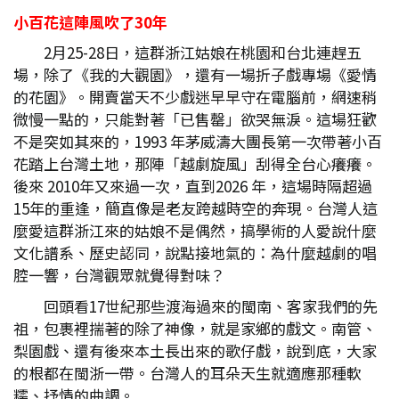
小百花這陣風吹了30
年
2月25-28日，這群浙江姑娘在桃園和台北連趕五
場，除了《我的大觀園》，還有一場折子戲專場《愛情
的花園》。開賣當天不少戲迷早早守在電腦前，網速稍
微慢一點的，只能對著「已售罄」欲哭無淚。這場狂歡
不是突如其來的，1993 年茅威濤大團長第一次帶著小百
花踏上台灣土地，那陣「越劇旋風」刮得全台心癢癢。
後來 2010年又來過一次，直到2026 年，這場時隔超過
15年的重逢，簡直像是老友跨越時空的奔現。台灣人這
麼愛這群浙江來的姑娘不是偶然，搞學術的人愛說什麼
文化譜系、歷史認同，說點接地氣的：為什麼越劇的唱
腔一響，台灣觀眾就覺得對味？
回頭看17世紀那些渡海過來的閩南、客家我們的先
祖，包裹裡揣著的除了神像，就是家鄉的戲文。南管、
梨園戲、還有後來本土長出來的歌仔戲，說到底，大家
的根都在閩浙一帶。台灣人的耳朵天生就適應那種軟
糯、抒情的曲調。