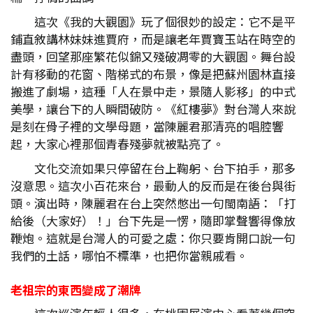
這次《我的大觀園》玩了個很妙的設定：它不是平
鋪直敘講林妹妹進賈府，而是讓老年賈寶玉站在時空的
盡頭，回望那座繁花似錦又殘破凋零的大觀園。舞台設
計有移動的花窗、階梯式的布景，像是把蘇州園林直接
搬進了劇場，這種「人在景中走，景隨人影移」的中式
美學，讓台下的人瞬間破防。《紅樓夢》對台灣人來說
是刻在骨子裡的文學母題，當陳麗君那清亮的唱腔響
起，大家心裡那個青春殘夢就被點亮了。
文化交流如果只停留在台上鞠躬、台下拍手，那多
沒意思。這次小百花來台，最動人的反而是在後台與街
頭。演出時，陳麗君在台上突然憋出一句閩南語：「打
給後（大家好）！」台下先是一愣，隨即掌聲響得像放
鞭炮。這就是台灣人的可愛之處：你只要肯開口說一句
我們的土話，哪怕不標準，也把你當親戚看。
老祖宗的東西變成了潮牌