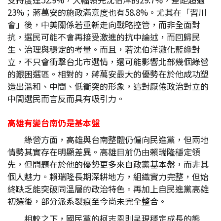
23%；蔣萬安的施政滿意度也有58.8%。尤其在「習川
會」後，中美關係若重新走向戰略控管，而非全面對
抗，選民可能不會再接受激進的抗中論述，而回歸民
生、治理與穩定的考量。而且，若沈伯洋激化藍綠對
立，不只會衝擊台北市選情，還可能影響北部幾個綠營
的艱困選區。相對的，蔣萬安最大的優勢在於他成功塑
造出溫和、中間、低衝突的形象，這對厭倦政治對立的
中間選民而言反而具有吸引力。
高雄有變台南仍是基本盤
綠營方面，高雄與台南整體仍偏向民進黨，但兩地
情勢其實存在明顯差異。高雄目前仍由賴瑞隆穩定領
先，但問題在於他的優勢更多來自政黨基本盤，而非其
個人魅力。賴瑞隆長期深耕地方，組織實力完整，但始
終缺乏能突破同溫層的政治特色。再加上自民進黨高雄
初選後，部分派系裂痕至今尚未完全整合。
相較之下，國民黨的柯志恩則呈現穩定成長的態