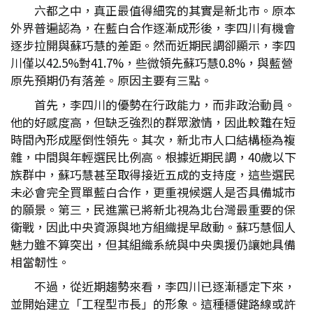
六都之中，真正最值得細究的其實是新北市。原本
外界普遍認為，在藍白合作逐漸成形後，李四川有機會
逐步拉開與蘇巧慧的差距。然而近期民調卻顯示，李四
川僅以42.5%對41.7%，些微領先蘇巧慧0.8%，與藍營
原先預期仍有落差。原因主要有三點。
首先，李四川的優勢在行政能力，而非政治動員。
他的好感度高，但缺乏強烈的群眾激情，因此較難在短
時間內形成壓倒性領先。其次，新北市人口結構極為複
雜，中間與年輕選民比例高。根據近期民調，40歲以下
族群中，蘇巧慧甚至取得接近五成的支持度，這些選民
未必會完全買單藍白合作，更重視候選人是否具備城市
的願景。第三，民進黨已將新北視為北台灣最重要的保
衛戰，因此中央資源與地方組織提早啟動。蘇巧慧個人
魅力雖不算突出，但其組織系統與中央奧援仍讓她具備
相當韌性。
不過，從近期趨勢來看，李四川已逐漸穩定下來，
並開始建立「工程型市長」的形象。這種穩健路線或許