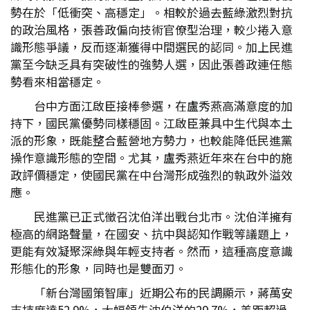
勢在於「低衝突、高穩定」。相較於過去藍綠激烈對抗
的政治風格，張善政偏向技術官僚型治理，較少捲入意
識形態爭議，反而逐漸獲得中間選民的認同。加上民進
黨至今缺乏具有突破性的強勢人選，因此張善政連任態
勢看來相當穩定。
台中方面江啟臣接棒參選，在盧秀燕高滿意度的加
持下，國民黨優勢同樣穩固。江啟臣兼具中生代與本土
派的形象，既能整合藍營地方勢力，也較能降低民進黨
操作意識形態的空間。尤其，盧秀燕近年來在台中的施
政評價穩定，使國民黨在中台灣形成強烈的執政外溢效
應。
民進黨已正式徵召沈伯洋出戰台北市。沈伯洋擁有
極高的網路聲量，在國安、抗中與認知作戰等議題上，
更能有效凝聚深綠與年輕支持者。然而，這種高度意識
形態化的形象，同時也是雙面刃。
「新台灣國策智庫」近期公布的民調顯示，蔣萬安
支持度達52.9%，大幅領先沈伯洋的29.7%，差距超過