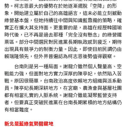
勢。柯志恩最大的優勢在於她逐漸擺脫「空降」的形
象，開始建立屬於自己的高雄語言，這未必能立刻撼動
綠營基本盤，但她持續往中間與知識藍靠攏的策略，確
實正在擴大其支持面。更重要的是，高雄在經歷韓國瑜
時代後，已不再是過去那種「完全沒有懸念」的綠營鐵
票區。部分中間選民對民進黨長期執政感到疲乏，期待
出現具有競爭力的制衡力量。因此，即使目前民調仍由
賴瑞隆領先，但外界普遍認為柯志恩後勢值得觀察。
台南則是另一種局面。謝龍介雖然個人聲量高、空
戰能力強，但面對地方實力深厚的陳亭妃，依然陷入苦
戰。原因很簡單，台南政治高度依賴地方組織與派系動
員。陳亭妃長期深耕地方，在宮廟、農漁會與基層社團
都有相當扎實的人脈系統。謝龍介雖能凝聚藍營支持
者，但要真正突破民進黨在台南長期累積的地方結構仍
有相當難度。
新北是藍綠氣勢關鍵地