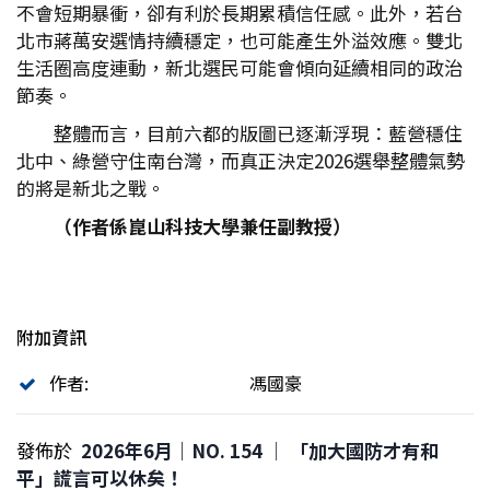
不會短期暴衝，卻有利於長期累積信任感。此外，若台
北市蔣萬安選情持續穩定，也可能產生外溢效應。雙北
生活圈高度連動，新北選民可能會傾向延續相同的政治
節奏。
整體而言，目前六都的版圖已逐漸浮現：藍營穩住
北中、綠營守住南台灣，而真正決定2026選舉整體氣勢
的將是新北之戰。
（作者係崑山科技大學兼任副教授）
附加資訊
作者:
馮國豪
發佈於
2026年6月｜NO. 154 │ 「加大國防才有和
平」謊言可以休矣！