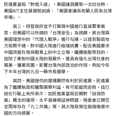
民進黨當局「對號入座」。美國議員團第一次訪台時，
美國AIT主任莫健就說過，「美國會讓烏克蘭人民為台灣
祈禱」。
其三，拜登政府並不打算與中國進行直接軍事衝
突。但美國可以所謂的「台灣安全」為誘餌，將台灣與
美國理想中的「代理人戰爭」進行勾連，以達到製造地
方局勢不穩，對中國大陸進行極端挑釁，配合美國要求
中國改變在俄烏戰事上的中立立場，繼續施壓等目的。
這除了牽制中國大陸的發展外，還具有強化台灣社會的
親美、懼美氛圍，影響台灣內部政治的作用。例如今年
下半年台灣的九合一縣市長選舉。
其四，美國提供的選擇顯然有利於民進黨。民進黨
為了繼續執政和獲取選舉利益，有可能鋌而走險。這已
經在行動上有所表示：如民進黨當局近期對「自我防
衛」概念的運用、太平島機場延伸問題、陸委會公開否
定兩岸存在「九二共識」等，其大陸政策往極端傷害中
國的方向發展。