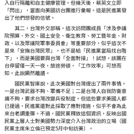
入自行隔離和自主健康管理。但幾天後，蔡英文立即
「閃出」，當面向美國訪台團進行彙報。這是民進黨發
出了他們想發的信號。
其二，台灣外交部稱，這次訪問團成員「涉及參議
院預算、外交、國土安全、衛生教育、勞工暨年金、財
政，以及眾議院軍事委員會」等重要部分，似乎這次不
是來「安撫台灣民眾」，也不是給「民進黨當局找台階
下」，而是美國要與台灣「全面對接」！試想，該團在
台停留僅一天一夜，旅途勞頓，「工作效率」可想而
知。此說顯然離譜。
國民黨智庫說，此次美國對台灣提出了兩件事情。
一是台灣武器不夠、軍備不足；二是台灣人自我防衛意
識不夠，要求台灣改變兵役制度。但這些要求美國人都
已提過，民進黨還對此採取了應對措施，似乎不會為此
來台老調重彈。不過，國民黨釋放這個資訊，反映出國
民黨上層人士對美國勢力深度介入台灣政治的立場（國
民黨主席朱立倫已預定5月中旬訪美）。