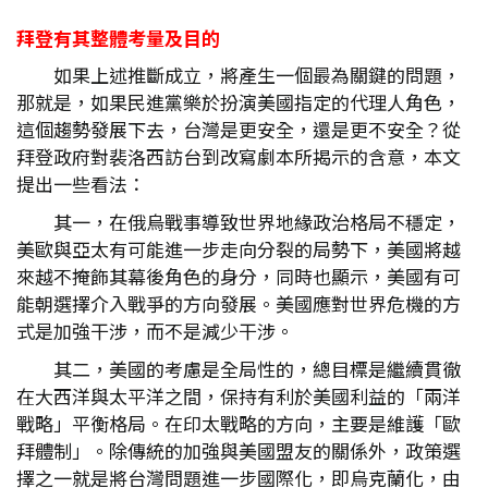
拜登有其整體考量及目的
如果上述推斷成立，將產生一個最為關鍵的問題，
那就是，如果民進黨樂於扮演美國指定的代理人角色，
這個趨勢發展下去，台灣是更安全，還是更不安全？從
拜登政府對裴洛西訪台到改寫劇本所揭示的含意，本文
提出一些看法：
其一，在俄烏戰事導致世界地緣政治格局不穩定，
美歐與亞太有可能進一步走向分裂的局勢下，美國將越
來越不掩飾其幕後角色的身分，同時也顯示，美國有可
能朝選擇介入戰爭的方向發展。美國應對世界危機的方
式是加強干涉，而不是減少干涉。
其二，美國的考慮是全局性的，總目標是繼續貫徹
在大西洋與太平洋之間，保持有利於美國利益的「兩洋
戰略」平衡格局。在印太戰略的方向，主要是維護「歐
拜體制」。除傳統的加強與美國盟友的關係外，政策選
擇之一就是將台灣問題進一步國際化，即烏克蘭化，由