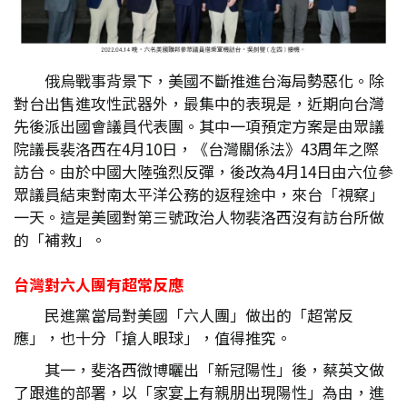
俄烏戰事背景下，美國不斷推進台海局勢惡化。除
對台出售進攻性武器外，最集中的表現是，近期向台灣
先後派出國會議員代表團。其中一項預定方案是由眾議
院議長裴洛西在4月10日，《台灣關係法》43周年之際
訪台。由於中國大陸強烈反彈，後改為4月14日由六位參
眾議員結束對南太平洋公務的返程途中，來台「視察」
一天。這是美國對第三號政治人物裴洛西沒有訪台所做
的「補救」。
台灣對六人團有超常反應
民進黨當局對美國「六人團」做出的「超常反
應」，也十分「搶人眼球」，值得推究。
其一，斐洛西微博曬出「新冠陽性」後，蔡英文做
了跟進的部署，以「家宴上有親朋出現陽性」為由，進