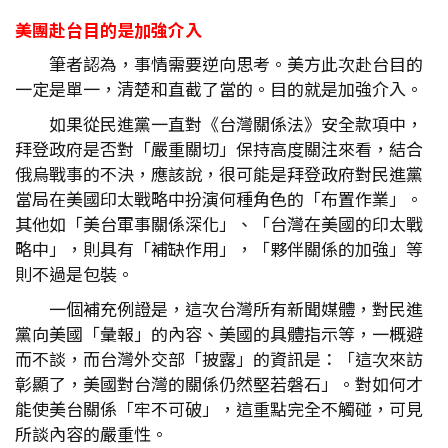
美團赴台目的是加強介入
筆者認為，事情需要逆向思考。美方此次赴台目的
一定是單一，清楚和直截了當的。目的就是加強介入。
如果從民進黨一直對《台灣關係法》安全款項中，
拜登政府是否對「嚴重關切」保持高度關注來看，結合
俄烏戰事的不決，應該說，很可能是拜登政府對民進黨
當局在美國印太戰略中扮演何種角色的「布置作業」。
其他如「美台軍事關係深化」、「台灣在美國的印太戰
略中」，則具有「補缺作用」，「夥伴關係的加強」等
則不過是包裝。
一個補充例證是，這次台灣所有新聞媒體，對民進
黨向美國「彙報」的內容、美國的具體指示等，一概避
而不談，而台灣外交部「披露」的資訊是：「這次來訪
彰顯了，美國對台灣的關係仍然堅若磐石」。對如何才
能使美台關係「牢不可破」，這重點完全不觸碰，可見
所談內容的嚴重性。