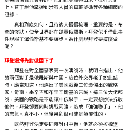
上。普丁說他掌握到涉案人員的車輛號碼等各種細節的
證據。
真相到底如何，且待後人慢慢梳理。重要的是，布
查的慘狀，使全世界都在譴責俄羅斯。拜登似乎借此事
件說服了澤倫斯基不要讓步。為什麼說拜登要這麼做
呢？
拜登選擇先對俄國下手
拜登在對全國發表第一次演說時，就明白指出，他
的兩個對手是俄羅斯與中國。這位外交界老手說此話
時，應當知道，他違反了美國戰後三位最傑出的戰略
家，肯南、季辛吉和布里辛斯基的告誡。這三位大佬都
說，美國的戰略是不能讓中俄聯手，一定要想辦法拆散
他們。拜登卻要同時挑戰兩強，造成「強強聯手」，他
的志氣可真不小，但後果卻很可能是顛覆性的。
既然拜登決定要同時對付中俄，他就必須拉攏盟