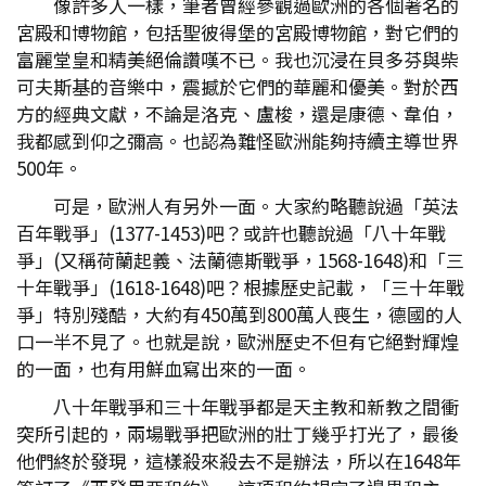
像許多人一樣，筆者曾經參觀過歐洲的各個著名的
宮殿和博物館，包括聖彼得堡的宮殿博物館，對它們的
富麗堂皇和精美絕倫讚嘆不已。我也沉浸在貝多芬與柴
可夫斯基的音樂中，震撼於它們的華麗和優美。對於西
方的經典文獻，不論是洛克、盧梭，還是康德、韋伯，
我都感到仰之彌高。也認為難怪歐洲能夠持續主導世界
500年。
可是，歐洲人有另外一面。大家約略聽說過「英法
百年戰爭」(1377-1453)吧？或許也聽說過「八十年戰
爭」(又稱荷蘭起義、法蘭德斯戰爭，1568-1648)和「三
十年戰爭」(1618-1648)吧？根據歷史記載，「三十年戰
爭」特別殘酷，大約有450萬到800萬人喪生，德國的人
口一半不見了。也就是說，歐洲歷史不但有它絕對輝煌
的一面，也有用鮮血寫出來的一面。
八十年戰爭和三十年戰爭都是天主教和新教之間衝
突所引起的，兩場戰爭把歐洲的壯丁幾乎打光了，最後
他們終於發現，這樣殺來殺去不是辦法，所以在1648年