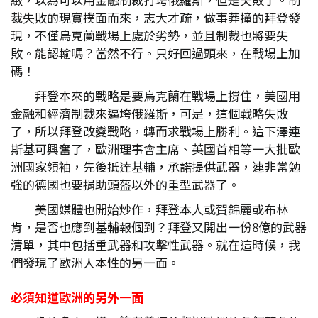
裁失敗的現實撲面而來，志大才疏，做事莽撞的拜登發
現，不僅烏克蘭戰場上處於劣勢，並且制裁也將要失
敗。能認輸嗎？當然不行。只好回過頭來，在戰場上加
碼！
拜登本來的戰略是要烏克蘭在戰場上撐住，美國用
金融和經濟制裁來逼垮俄羅斯，可是，這個戰略失敗
了，所以拜登改變戰略，轉而求戰場上勝利。這下澤連
斯基可興奮了，歐洲理事會主席、英國首相等一大批歐
洲國家領袖，先後抵達基輔，承諾提供武器，連非常勉
強的德國也要捐助頭盔以外的重型武器了。
美國媒體也開始炒作，拜登本人或賀錦麗或布林
肯，是否也應到基輔報個到？拜登又開出一份8億的武器
清單，其中包括重武器和攻擊性武器。就在這時候，我
們發現了歐洲人本性的另一面。
必須知道歐洲的另外一面