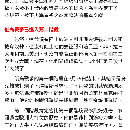
簽訂了《西發里亞和約》。這項和約規定了邊界和主
權，以及不干涉內政等最基本的概念，為世界定下了一
些規範，被不少學者視之為國際法的基本文獻。
俄烏戰爭已進入第二階段
當然，這並沒有阻止歐洲人到非洲去燒殺非洲人和
搶奪奴隸，也沒有阻止他們去征服和殖民亞、非、拉三
大洲和南北美洲，也沒有能阻止他們捲入第一次和第二
次世界大戰。現在，他們又躍躍欲試，要開打第三次世
界大戰了。
俄烏戰爭的第一個階段在3月29日結束，其結果是烏
克蘭被打爛了，澤倫斯基求和了。拜登的制裁戰漏洞太
多，無法逼垮俄羅斯，於是乎北約回過頭來替烏克蘭打
鷄血，使它能夠跟俄羅斯長期糾纏，甚至拖垮俄羅斯。
第二個階段肯定會比第一個階段要慘烈好幾倍。參
照過去歐洲人打仗的歷史，他們是非打到筋疲力盡，壯
丁死亡大半，孤兒寡婦四處逃荒，饑荒疫病流行，才會