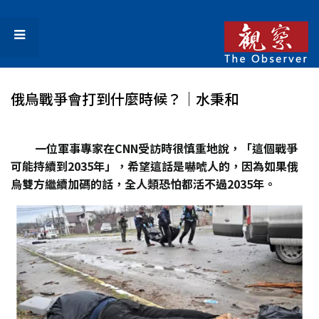
俄烏戰爭會打到什麼時候？│水秉和
一位軍事專家在CNN
受訪時很慎重地說，「這個戰爭
可能持續到2035
年」，希望這話是嚇唬人的，因為如果俄
烏雙方繼續加碼的話，全人類恐怕都活不過2035
年。