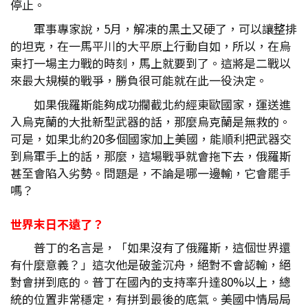
停止。
軍事專家說，5月，解凍的黑土又硬了，可以讓整排
的坦克，在一馬平川的大平原上行動自如，所以，在烏
東打一場主力戰的時刻，馬上就要到了。這將是二戰以
來最大規模的戰爭，勝負很可能就在此一役決定。
如果俄羅斯能夠成功攔截北約經東歐國家，運送進
入烏克蘭的大批新型武器的話，那麼烏克蘭是無救的。
可是，如果北約20多個國家加上美國，能順利把武器交
到烏軍手上的話，那麼，這場戰爭就會拖下去，俄羅斯
甚至會陷入劣勢。問題是，不論是哪一邊輸，它會罷手
嗎？
世界末日不遠了？
普丁的名言是，「如果沒有了俄羅斯，這個世界還
有什麼意義？」這次他是破釜沉舟，絕對不會認輸，絕
對會拼到底的。普丁在國內的支持率升達80%以上，總
統的位置非常穩定，有拼到最後的底氣。美國中情局局