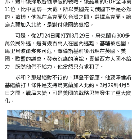
邦，對中俄採取各個擊破的戰略。俄羅斯的GDP全球第
11位，比中國弱一大截，所以美國先向俄國下手是必然
的。這樣，他就在烏克蘭與台灣之間，選擇烏克蘭。讓
烏克蘭加入北約，是對付俄國的狠招。
可是，從2月24日開打到3月29日，烏克蘭有300多
萬公民外逃，還有幾百萬人在國內逃難，基輔被包圍，
馬里烏波爾岌岌可危，澤倫斯基前後出現在英國、美
國、歐盟的議會，發表沉痛的演說，責備西方大國不給
力。既然他們不給力，他當然只有求和了。
求和？那是絕對不行的。拜登不答應。他要澤倫斯
基繼續打！條件是支持烏克蘭加入北約。3月29到4月5
日之間，戰局未變，可是美國的戰略思想發生了重大變
化。