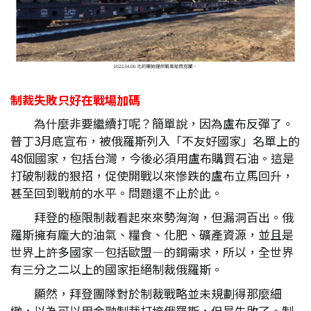
制裁失敗只好在戰場加碼
為什麼非要繼續打呢？簡單說，因為盧布反彈了。
普丁3月底宣布，被俄羅斯列入「不友好國家」名單上的
48個國家，包括台灣，今後必須用盧布購買石油。這是
打破制裁的狠招，促使開戰以來慘跌的盧布立馬回升，
甚至回到戰前的水平。問題還不止於此。
拜登的極限制裁看起來來勢洶洶，但漏洞百出。俄
羅斯擁有龐大的油氣、糧食、化肥、礦產資源，並且是
世界上許多國家—包括歐盟—的鋼需求，所以，全世界
有三分之二以上的國家拒絕制裁俄羅斯。
顯然，拜登團隊對於制裁戰略並未規劃得那麼細
緻，以為可以用金融制裁打垮俄羅斯，但是失敗了。制