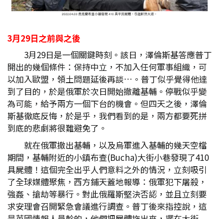
3
月29
日之前與之後
3月29日是一個關鍵時刻。該日，澤倫斯基答應普丁
開出的幾個條件：保持中立，不加入任何軍事組織，可
以加入歐盟，領土問題延後再談…。普丁似乎覺得他達
到了目的，於是俄軍於次日開始撤離基輔。停戰似乎變
為可能，給予兩方一個下台的機會。但四天之後，澤倫
斯基徹底反悔，於是乎，我們看到的是，兩方都要死拼
到底的悲劇將很難避免了。
就在俄軍撤出基輔，以及烏軍進入基輔的幾天空檔
期間，基輔附近的小鎮布查(Bucha)大街小巷發現了410
具屍體！這個完全出乎人們意料之外的情況，立刻吸引
了全球媒體聚焦，西方鋪天蓋地報導：俄軍犯下屠殺，
強姦、搶劫等暴行。對此俄羅斯堅決否認，並且立刻要
求安理會召開緊急會議進行調查。普丁後來指控說，這
是英國情報人員幹的，他們把屍體拖出來，擺在大街