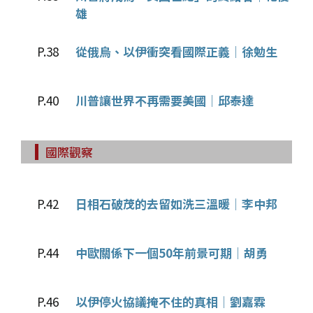
雄
P.38
從俄烏、以伊衝突看國際正義│徐勉生
P.40
川普讓世界不再需要美國│邱泰達
國際觀察
P.42
日相石破茂的去留如洗三溫暖│李中邦
P.44
中歐關係下一個50年前景可期│胡勇
P.46
以伊停火協議掩不住的真相│劉嘉霖