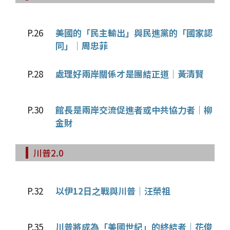
P.26
美國的「民主輸出」與民進黨的「國家認
同」│周忠菲
P.28
處理好兩岸關係才是團結正道│黃清賢
P.30
館長是兩岸交流促進者或中共協力者│柳
金財
川普2.0
P.32
以伊12日之戰與川普│汪榮祖
P.35
川普將成為「美國世紀」的終結者│花俊