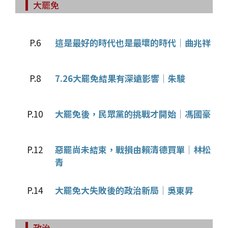
大罷免
P.6
這是最好的時代也是最壞的時代│曲兆祥
P.8
7.26大罷免結果有深遠影響│朱駿
P.10
大罷免後，民眾黨的挑戰才開始│馮國豪
P.12
惡罷尚未結束，戰損由賴清德買單│林松
青
P.14
大罷免大失敗後的政治新局│吳東昇
政治