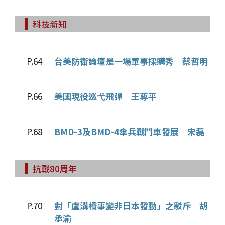
科技新知
P.64
台美防衛論壇是一場軍事採購秀│蔡哲明
P.66
美國現役巡弋飛彈│王尊平
P.68
BMD-3及BMD-4傘兵戰鬥車發展│宋磊
抗戰80周年
P.70
對「盧溝橋事變非日本發動」之駁斥│胡
承渝