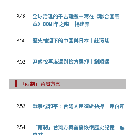
P.48
全球治理的千古難題—寫在《聯合國憲
章》80周年之際│楊建業
P.50
歷史輪迴下的中國與日本│莊清隆
P.52
尹錫悅再度遭到檢方羈押│劉順達
「兩制」台灣方案
P.53
戰爭或和平，台灣人民須做抉擇│韋伯韜
P.54
「兩制」台灣方案首需恢復歷史記憶│戚
嘉林