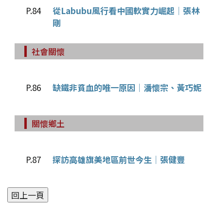
P.84
從Labubu風行看中國軟實力崛起│張林
剛
社會關懷
P.86
缺鐵非貧血的唯一原因│潘懷宗、黃巧妮
關懷鄉土
P.87
探訪高雄旗美地區前世今生│張健豐