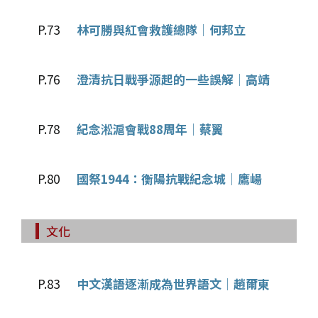
P.73
林可勝與紅會救護總隊│何邦立
P.76
澄清抗日戰爭源起的一些誤解│高靖
P.78
紀念淞滬會戰88周年│蔡翼
P.80
國祭1944：衡陽抗戰紀念城│鷹崵
文化
P.83
中文漢語逐漸成為世界語文│趙爾東