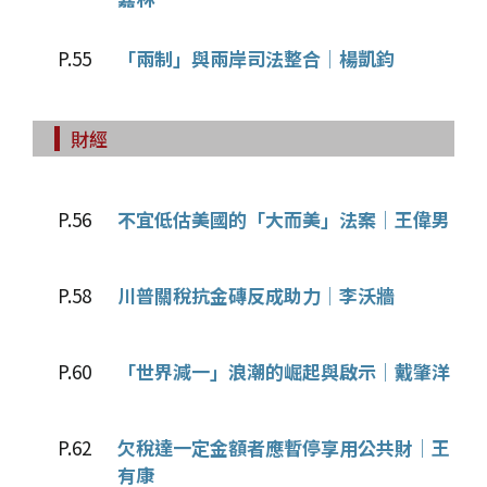
P.55
「兩制」與兩岸司法整合│楊凱鈞
財經
P.56
不宜低估美國的「大而美」法案│王偉男
P.58
川普關稅抗金磚反成助力│李沃牆
P.60
「世界減一」浪潮的崛起與啟示│戴肇洋
P.62
欠稅達一定金額者應暫停享用公共財│王
有康