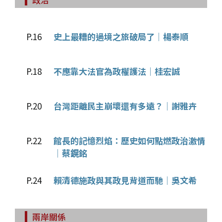
P.16
史上最糟的過境之旅破局了│楊泰順
P.18
不應靠大法官為政權護法│桂宏誠
P.20
台灣距離民主崩壞還有多遠？│謝雅卉
P.22
館長的記憶烈焰：歷史如何點燃政治激情
│蔡鎤銘
P.24
賴清德施政與其政見背道而馳│吳文希
兩岸關係