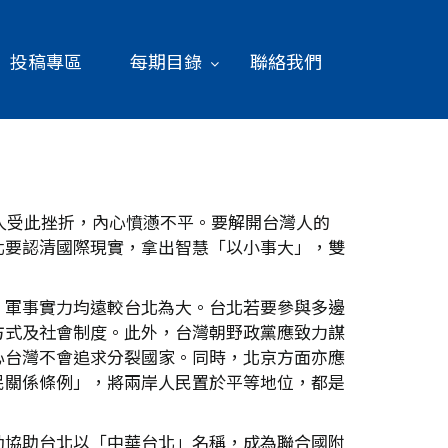
投稿專區
每期目錄
聯絡我們
人受此挫折，內心憤懣不平。要解開台灣人的
北要認清國際現實，拿出智慧「以小事大」，雙
、軍事實力均遠較台北為大。台北若要參與多邊
方式及社會制度。此外，台灣朝野政黨應致力謀
心台灣不會追求分裂國家。同時，北京方面亦應
民關係條例」，將兩岸人民置於平等地位，都是
動協助台北以「中華台北」名稱，成為聯合國附