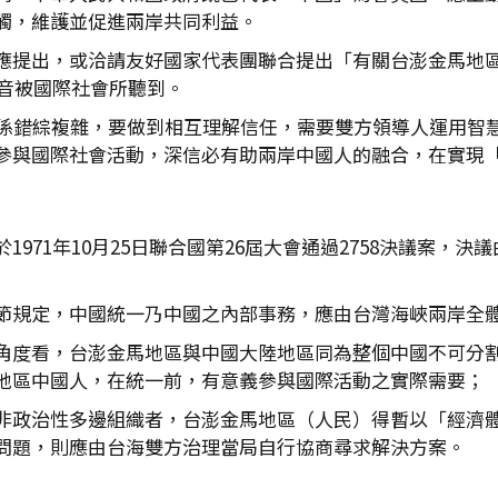
觸，維護並促進兩岸共同利益。
應提出，或洽請友好國家代表團聯合提出「有關台澎金馬地
聲音被國際社會所聽到。
關係錯綜複雜，要做到相互理解信任，需要雙方領導人運用智
參與國際社會活動，深信必有助兩岸中國人的融合，在實現
971年10月25日聯合國第26屆大會通過2758決議案，
節規定，中國統一乃中國之內部事務，應由台灣海峽兩岸全
角度看，台澎金馬地區與中國大陸地區同為整個中國不可分
地區中國人，在統一前，有意義參與國際活動之實際需要；
非政治性多邊組織者，台澎金馬地區（人民）得暫以「經濟
問題，則應由台海雙方治理當局自行協商尋求解決方案。