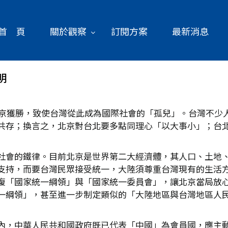
首 頁
關於觀察
訂閱方案
最新消息
明
，北京獲勝，致使台灣從此成為國際社會的「孤兒」。台灣不少
共存；換言之，北京對台北要多點同理心「以大事小」；台
社會的鐵律。目前北京是世界第二大經濟體，其人口、土地
支持，而要台灣民眾接受統一，大陸須尊重台灣現有的生活
復「國家統一綱領」與「國家統一委員會」，讓北京當局放
一綱領」，甚至進一步制定類似的「大陸地區與台灣地區人
內，中華人民共和國政府既已代表「中國」為會員國，應主