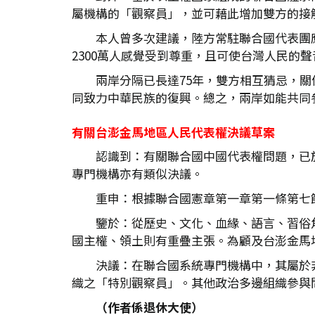
屬機構的「觀察員」，並可藉此增加雙方的接
本人曾多次建議，陸方常駐聯合國代表團
2300萬人感覺受到尊重，且可使台灣人民的
兩岸分隔已長達75年，雙方相互猜忌，
同致力中華民族的復興。總之，兩岸如能共同
有關台澎金馬地區人民代表權決議草案
認識到：有關聯合國中國代表權問題，已於1
專門機構亦有類似決議。
重申：根據聯合國憲章第一章第一條第七
鑒於：從歷史、文化、血緣、語言、習俗
國主權、領土則有重疊主張。為顧及台澎金馬
決議：在聯合國系統專門機構中，其屬於
織之「特別觀察員」。其他政治多邊組織參與
（作者係退休大使）