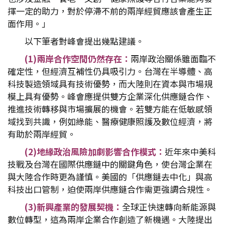
揮一定的助力，對於停滯不前的兩岸經貿應該會產生正
面作用。」
以下筆者對峰會提出幾點建議。
(1)
兩岸合作空間仍然存在：
兩岸政治關係雖面臨不
確定性，但經濟互補性仍具吸引力。台灣在半導體、高
科技製造領域具有技術優勢，而大陸則在資本與市場規
模上具有優勢。峰會應提供雙方企業深化供應鏈合作、
推進技術轉移與市場擴展的機會。若雙方能在低敏感領
域找到共識，例如綠能、醫療健康照護及數位經濟，將
有助於兩岸經貿。
(2)
地緣政治風險加劇影響合作模式：
近年來中美科
技戰及台灣在國際供應鏈中的關鍵角色，使台灣企業在
與大陸合作時更為謹慎。美國的「供應鏈去中化」與高
科技出口管制，迫使兩岸供應鏈合作需更強調合規性。
(3)
新興產業的發展契機：
全球正快速轉向新能源與
數位轉型，這為兩岸企業合作創造了新機遇。大陸提出