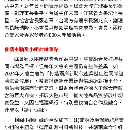
共中央，對年會召開表示祝賀。峰會大陸方理事長郭金
龍、副理事長張平，台辦主任宋濤、江蘇省委書記信長
星，海協會會長張志軍、台灣方有理事長劉兆玄、副理
事長陳瑞隆、秘書長尹啟銘等理事會成員、會員，兩岸
企業家及專家學者約800人參加活動。
會議主軸及小組討論重點
峰會雖以兩岸產業合作為基礎，產業融合及打造共
同市場為目標，但每年大會的主題仍有些許差異。如
2024年大會主題為「打造兩岸新時代產業鏈促進兩岸經
濟融合發展」，希冀搭建起產業鏈與供應鏈對接平台，
讓供需兩端面對面交流，幫助台胞台企深入了解大陸蘊
含的巨大商機，拓展大陸市場，從大陸高品質發展中切
實受益。又因在福建舉行，特別重視閩台合作及融合，
達成以「鏈」促融。
相關小組討論的重點如下：(1)能源及環保節能產業
小組的主題為「運用能源材料新科技，共創兩岸合作好