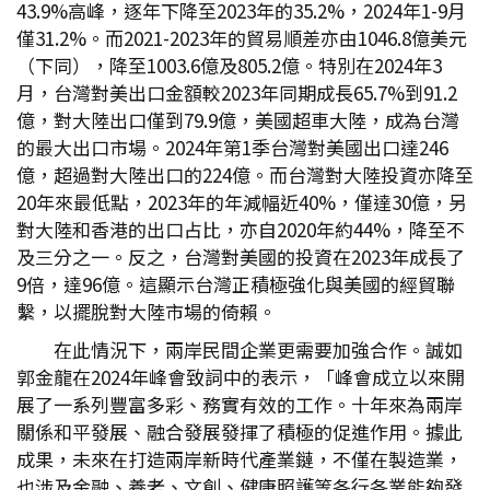
43.9%高峰，逐年下降至2023年的35.2%，2024年1-9月
僅31.2%。而2021-2023年的貿易順差亦由1046.8億美元
（下同），降至1003.6億及805.2億。特別在2024年3
月，台灣對美出口金額較2023年同期成長65.7%到91.2
億，對大陸出口僅到79.9億，美國超車大陸，成為台灣
的最大出口市場。2024年第1季台灣對美國出口達246
億，超過對大陸出口的224億。而台灣對大陸投資亦降至
20年來最低點，2023年的年減幅近40%，僅達30億，另
對大陸和香港的出口占比，亦自2020年約44%，降至不
及三分之一。反之，台灣對美國的投資在2023年成長了
9倍，達96億。這顯示台灣正積極強化與美國的經貿聯
繫，以擺脫對大陸市場的倚賴。
在此情況下，兩岸民間企業更需要加強合作。誠如
郭金龍在2024年峰會致詞中的表示，「峰會成立以來開
展了一系列豐富多彩、務實有效的工作。十年來為兩岸
關係和平發展、融合發展發揮了積極的促進作用。據此
成果，未來在打造兩岸新時代產業鏈，不僅在製造業，
也涉及金融、養老、文創、健康照護等各行各業能夠發