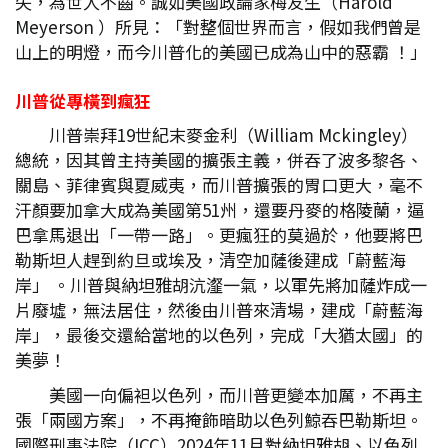
失，為世人不齒。誠如美國政論家梅友生（Harold
Meyerson ）所見：「對整個世界而言，假如我們曾是
山上的明燈，而今川普化的美國已成為山中的惡霸 ！」
川普從專橫到瘋狂
川普崇拜19世紀末麥金利（William Mckingley）
總統，因其曾主持美國的擴張主義，併吞了波多黎各、
關島、菲律賓與夏威夷，而川普擴張的胃口更大，毫不
汗顏要加拿大成為美國第51州，還要丹麥的格陵蘭，逼
巴拿馬退出「一帶一路」。更瘋狂的莫過於，他要將巴
勒斯坦人趕到約旦或埃及，清空加薩後建成「蔚藍海
岸」 。川普與納坦雅胡沆瀣一氣，以軍先將加薩炸成一
片廢墟，無法居住，然後由川普來清場，建成「蔚藍海
岸」，最後交還給當地的以色列，完成「大猶太國」的
美夢！
美國一向偏袒以色列，而川普更變本加厲，不再主
張「兩國方案」，不再掩飾暗助以色列鯨吞巴勒斯坦。
國際刑事法院（ICC）2024年11月對納坦雅胡、以色列