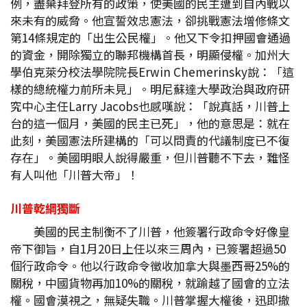
例，盡棄拜登所有的政策，使美國的民主遭到自內戰以
來未有的威脅。他宣誓效忠憲法，卻挑戰憲法增修條文
第14條規定的「出生公民權」。他又下令扣押國會通過
的資金，開除獨立的聯邦機構首長，明顯侵權。加州大
學伯克萊分校法學院院長Erwin Chemerinsky說：「這
樣的總統權力前所未見」。明尼蘇達大學政治與政府研
究中心主任Larry Jacobs也感嘆說：「說真話，川普上
台的這一個月，美國的民主已死」，他的意思是：就在
此刻，美國憲法所建構的「可以問責的代議制度已不復
存在」。美國明眼人說得嚴重，但川普聽不下去，難怪
有人叫他「川普大帝」！
川普乾綱獨斷
美國的民主制衡不了川普，他簽署行政命令好像皇
帝下御旨，自1月20日上任以來三周內，已簽署超過50
個行政命令。他以行政命令徵收加拿大與墨西哥25%的
關稅，中國貨物再加10%的關稅，就踰越了國會的立法
權。國會漠視之，無疑失職。川普掌握大權後，迅即撤