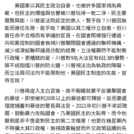
美國素以其民主政治自豪，也被許多國家視為典
範。但民主的價值與信譽被川普玩得一乾二淨，民主要
選賢與能，川普是法院認定的罪人，賢乎哉？川普因無
能而連任失敗，能乎哉？美國以其三權分立自傲，但川
普任命不合格而有爭議的官員，在國會照樣強行通過，
共和黨控制的國會無視川普關閉國會通過的聯邦機構，
減少或凍結聯邦議員分配的經費，立法權顯然不能制衡
行政權。更糟糕的是，川普對9名大法官有6比3的優勢，
築不成阻擋川普的防火牆。川普視法治為執政的障礙，
而立法與司法均不能限制他，美國民主制度的失能，豈
待言哉？
川普再度入主白宮後，席不暇暖就要平反襲擊國會
的暴徒，即使被判20年以上的暴徒都可釋放，反而要處
理逮捕審判暴徒的警長與法官。2021年初川普不承認敗
選，鼓動暴力攻陷國會，乃美國民主的大恥辱，而今他
顛倒是非不啻是對民主的第二次傷害！他更在幾星期內
不時擴大其行政權，無視政黨輪替而外交政策延續的先