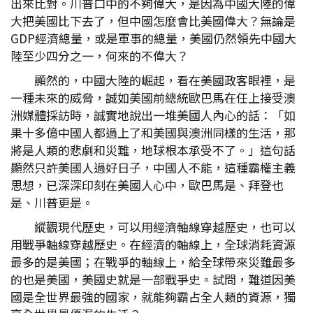
出來比對。川普口中的不夠偉大，是因為中國大陸的偉
大把美國比下去了，但中國怎麼會比美國偉大？無論是
GDP經濟總量，或是軍事的總量，美國仍然領先中國大
陸至少四分之一，何來的不偉大？
顯然的，中國大陸的崛起，看在美國政客眼裡，是
一種未來的威脅，誠如美國前總統歐巴馬在任上接受澳
洲媒體採訪時，誠實地說出一堆美國人內心的話：「如
果十多億中國人都過上了和美國與澳洲同樣的生活，那
將是人類的悲劇和災難，地球根本承受不了。」這句話
顯然只許美國人過好日子，中國人不能，這種霸權主義
思想，已深深印刻在美國人心中，歐巴馬是、拜登也
是、川普更是。
縱觀現代歷史，可以用經濟軸線穿越歷史，也可以
用戰爭軸線穿越歷史。在經濟的軸線上，全球消耗資源
最多的是美國；在戰爭的軸線上，給全球帶來災難最多
的也是美國，美國史就是一部戰爭史。試問，難道因美
國是全世界最強的國家，就能夠霸占全人類的資源，獨