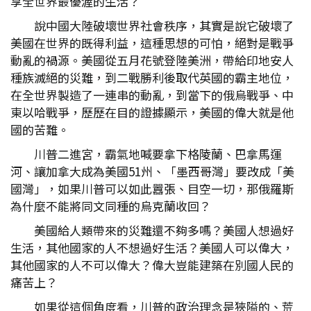
享全世界最優渥的生活？
說中國大陸破壞世界社會秩序，其實是說它破壞了
美國在世界的既得利益，這種思想的可怕，絕對是戰爭
動亂的禍源。美國從五月花號登陸美洲，帶給印地安人
種族滅絕的災難，到二戰勝利後取代英國的霸主地位，
在全世界製造了一連串的動亂，到當下的俄烏戰爭、中
東以哈戰爭，歷歷在目的證據顯示，美國的偉大就是他
國的苦難。
川普二進宮，霸氣地喊要拿下格陵蘭、巴拿馬運
河、讓加拿大成為美國51州、「墨西哥灣」要改成「美
國灣」，如果川普可以如此囂張、目空一切，那俄羅斯
為什麼不能將同文同種的烏克蘭收回？
美國給人類帶來的災難還不夠多嗎？美國人想過好
生活，其他國家的人不想過好生活？美國人可以偉大，
其他國家的人不可以偉大？偉大豈能建築在別國人民的
痛苦上？
如果從這個角度看，川普的政治理念是狹隘的、荒