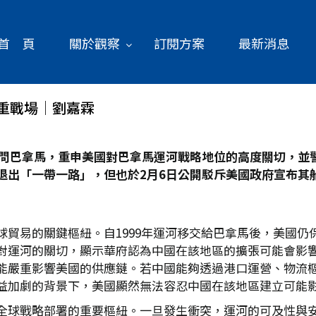
首 頁
關於觀察
訂閱方案
最新消息
重戰場│劉嘉霖
問巴拿馬，重申美國對巴拿馬運河戰略地位的高度關切，並
退出「一帶一路」，但也於2
月6
日公開駁斥美國政府宣布其
球貿易的關鍵樞紐。自1999年運河移交給巴拿馬後，美國仍
運河的關切，顯示華府認為中國在該地區的擴張可能會影響美
能嚴重影響美國的供應鏈。若中國能夠透過港口運營、物流
益加劇的背景下，美國顯然無法容忍中國在該地區建立可能
全球戰略部署的重要樞紐。一旦發生衝突，運河的可及性與