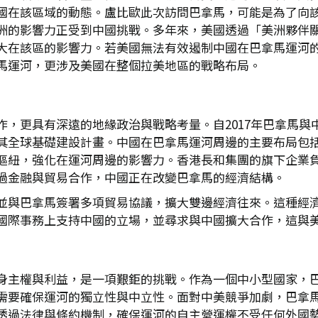
國在該區域的動態。盧比歐此次訪問巴拿馬，可能是為了向
洲的影響力正受到中國挑戰。多年來，美國透過「美洲夥伴
大在該區的影響力。若美國無法有效遏制中國在巴拿馬運河
馬運河，更涉及美國在整個拉美地區的戰略布局。
作，更具有深遠的地緣政治與戰略考量。自2017年巴拿馬與
其全球基礎建設計畫。中國在巴拿馬運河周邊的主要布局包
樞紐，強化在運河周邊的影響力。香港長和集團的旗下企業
過金融與貿易合作，中國正在改變巴拿馬的經濟結構。
並與巴拿馬簽署多項貿易協議，擴大雙邊經濟往來。這種經
國際事務上支持中國的立場，並尋求與中國擴大合作，這與
身主權與利益，是一項艱鉅的挑戰。作為一個中小型國家，
需要確保運河的獨立性與中立性。面對中美競爭加劇，巴拿
透過法律與條約機制，確保運河的自主營運權不受任何外國