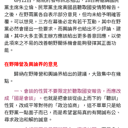
黨主席朱立倫、民眾黨主席黃國昌聽取國安情勢報告。
之後，在野兩黨各自表示部分意見，但均未給予明確答
覆。可以想見，三方在幕後必定有若干互動，其中在野
黨必然會提出一些要求。而輿論界也給出不少評論、建
議，其中大多主張主辦方應該給出更多善意回應，以使
此項來之不易的改善朝野關係機會能夠發揮其正面功
能。
在野陣營及輿論界的意見
歸納在野陣營和輿論界給出的建議，大致集中在幾
點。
一、會談的性質不要限定於聽取國安報告，而應改
成「國是會談」。
也就是把會談從由上而下的「聽訓」
性質，改成平等對待的「政治協商」，這不單單只是給
在野黨一點面子而已，而是希望當局真的有開誠布公、
尋求政治和解的誠意。