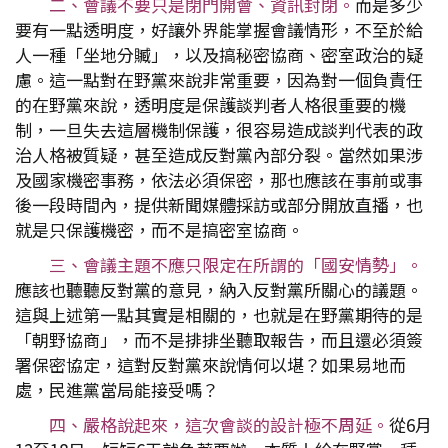
二、會議不要只是閉門開會、資訊封閉。
而是多少
要有一點透明度，好讓外界能掌握會議情形，不至於給
人一種「坐地分贓」，以及搞秘密協商、密室政治的疑
慮。這一點對在野黨來說非常重要，因為對一個負責任
的在野黨來說，透明度是保護談判者人格很重要的機
制，一旦失去這層機制保護，很容易造成談判代表的政
治人格被質疑，甚至造成反對黨內部分裂。當然如果涉
及國家機密事務，依法必須保密，那也應該在事前或事
後一段時間內，提供新聞媒體採訪或部分開放直播，也
就是只保護機密，而不是搞密室協商。
三、會議主題不應只限定在所謂的「國安情勢」。
應該也聽聽反對黨的意見，納入反對黨所關心的議題。
這與上述第一點其實是相關的，也就是在野黨期待的是
「朝野協商」，而不是排排坐聽取報告，而且還必須簽
署保密協定，這對反對黨來說情何以堪？如果易地而
處，民進黨當局能接受嗎？
四、嚴格說起來，這次會談的設計極不周延。
從6月