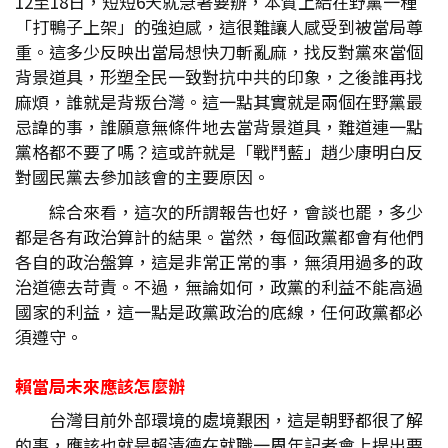
12至18日，短短6天就急著要辦，本質上給在野黨一種
「打鴨子上架」的強迫感，這很難讓人感受到被當局尊
重。這多少反映出當局想快刀斬亂麻，找反對黨來當個
背景道具，形塑全民一致對抗中共的印象，之後誰再找
麻煩，誰就是背叛台灣。這一點其實就是兩個在野黨最
忌諱的事，誰願意無條件地去當背景道具，難道連一點
黨格都不要了嗎？這或許就是「戰鬥藍」趙少康明白反
對國民黨去參加該會的主要原因。
綜合來看，這次的所謂報告也好，會談也罷，多少
都是各有政治算計的結果。當然，每個政黨都會有他們
各自的政治盤算，這是非常正常的事，無須用過多的政
治道德去苛責。不過，無論如何，政黨的利益不能高過
國家的利益，這一點是政黨政治的底線，任何政黨都必
須遵守。
賴當局未來應該怎麼辦
台灣目前外部環境的處境艱困，這是朝野都很了解
的事，應該也就是賴清德在就職一周年記者會上提出要