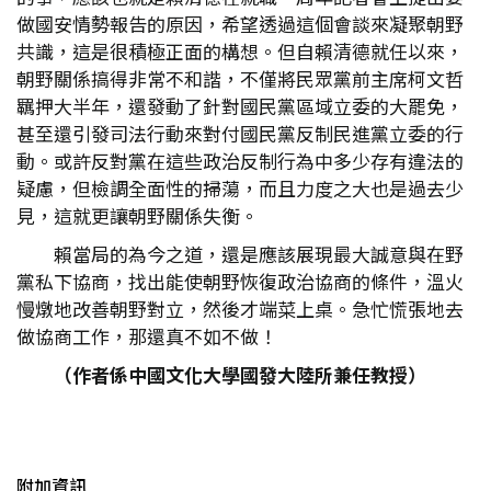
做國安情勢報告的原因，希望透過這個會談來凝聚朝野
共識，這是很積極正面的構想。但自賴清德就任以來，
朝野關係搞得非常不和諧，不僅將民眾黨前主席柯文哲
羈押大半年，還發動了針對國民黨區域立委的大罷免，
甚至還引發司法行動來對付國民黨反制民進黨立委的行
動。或許反對黨在這些政治反制行為中多少存有違法的
疑慮，但檢調全面性的掃蕩，而且力度之大也是過去少
見，這就更讓朝野關係失衡。
賴當局的為今之道，還是應該展現最大誠意與在野
黨私下協商，找出能使朝野恢復政治協商的條件，溫火
慢燉地改善朝野對立，然後才端菜上桌。急忙慌張地去
做協商工作，那還真不如不做！
（作者係中國文化大學國發大陸所兼任教授）
附加資訊