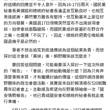
府這樣的回應並不令人意外，因為16-17日兩天，國民黨
秘書長黃健庭和總統府秘書長潘孟安互動良好，也相互
表達感謝，顯然雙方雖各有堅持，但互動基本上是往好
的方向發展。黃國昌17日傍晚突然宣布不出席該項會
談，迫使會談面臨破局，而國民黨或許是基於在野合作
之需，也選擇「不玩了」。因此，總統府把責任推給黃
國昌幾乎是必然的。
筆者不想去追究到底誰應該為這個結果負責，而想
探討這次會談「黃掉」後，朝野關係該怎麼走？
要回答這個問題，可能需要深入探討一下這次所謂
的「報告」、「會談」的原始動機是什麼？因為只有弄
清楚事務本質，才有繼續討論的價值。這個所謂改善朝
野關係的政治會面活動，其實是來自於賴清德在520就職
周年記者會上，主動提及希望向在野黨領袖做一次「國
安情勢報告」，他已責成國安會和總統府秘書長就此進
行準備。
6月12日，總統府發布訊息指出，18日將邀請國民